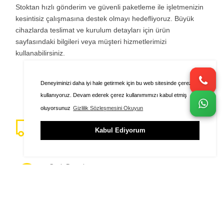
Stoktan hızlı gönderim ve güvenli paketleme ile işletmenizin
kesintisiz çalışmasına destek olmayı hedefliyoruz. Büyük
cihazlarda teslimat ve kurulum detayları için ürün
sayfasındaki bilgileri veya müşteri hizmetlerimizi
kullanabilirsiniz.
Deneyiminizi daha iyi hale getirmek için bu web sitesinde çerezleri
kullanıyoruz. Devam ederek çerez kullanımımızı kabul etmiş
oluyorsunuz
Gizlilik Sözleşmesini Okuyun
Hızlı Kargo
Kabul Ediyorum
Siparişinizin Ardından Anında Kargo
ÜYE GİRİŞİ
FAVORİLER
SEPET
Canlı Destek
%100 Müşteri Memnuniyeti
Güvenli Ödeme
256 Bit SSL Şifreleme