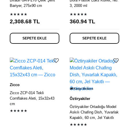
Biradlı GRV-278 Çelik Şerit
Bora Plastik Lüks Küvet, No:
Bariyer, 275x90 cm
3, 2000 ml
★★★★★
★★★★★
2,308.68
TL
360.94
TL
SEPETE EKLE
SEPETE EKLE
Zicco
Kargo Bedava
Zicco ZCP-014 Tekli
Cornflakes Aleti, 15x32x43
Öztiryakiler
cm
Öztiryakiler Ortadoğu Model
★★★★★
Askılı Chafing Dish, Yuvarlak
Kapaklı, 60 cm, Jel Yakıtlı
★★★★★