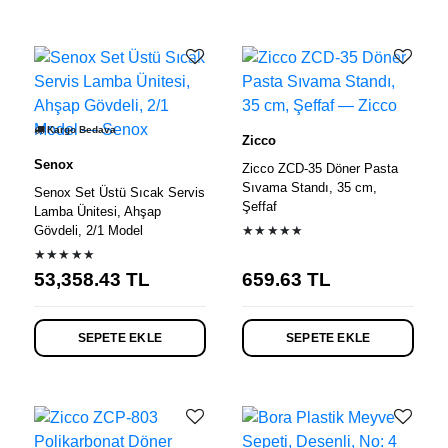
Kargo Bedava
Zicco
Senox
Zicco ZCD-35 Döner Pasta
Sıvama Standı, 35 cm,
Senox Set Üstü Sıcak Servis
Şeffaf
Lamba Ünitesi, Ahşap
Gövdeli, 2/1 Model
★★★★★
★★★★★
53,358.43
TL
659.63
TL
SEPETE EKLE
SEPETE EKLE