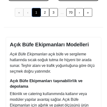
«
‹
1
2
3
…
70
›
»
(mevcut)
Açık Büfe Ekipmanları Modelleri
Açık Büfe Ekipmanları
açık büfe ve sergileme
hatlarında sıcak-soğuk tutma ile hijyeni bir arada
sunar. Teşhir alanı ve trafik yoğunluğuna göre ölçü
seçmek doğru yatırımdır.
Açık Büfe Ekipmanları taşınabilirlik ve
depolama
Etkinlik ve catering kullanımında katlanır veya
modüler yapılar avantaj sağlar. Açık Büfe
Ekipmanları için ağırlık ve paket ölçüsünü ürün