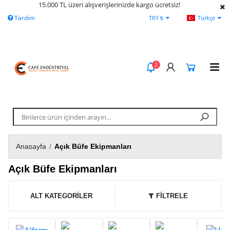
15.000 TL üzeri alışverişlerinizde kargo ücretsiz!
Yardım
Ödeme Bildirimi
İleti
TRY ₺
Türkçe
2
Anasayfa
/
Açık Büfe Ekipmanları
Açık Büfe Ekipmanları
ALT KATEGORİLER
FİLTRELE