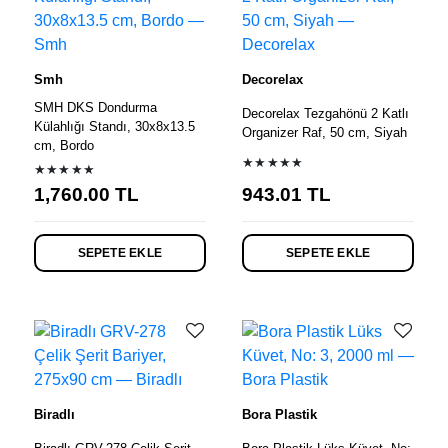
Smh
Decorelax
SMH DKS Dondurma
Decorelax Tezgahönü 2 Katlı
Külahlığı Standı, 30x8x13.5
Organizer Raf, 50 cm, Siyah
cm, Bordo
★★★★★
★★★★★
1,760.00
TL
943.01
TL
SEPETE EKLE
SEPETE EKLE
Biradlı
Bora Plastik