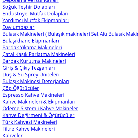
Depolama ve İstif Rafları
Soğuk Teşhir Dolapları
Endüstriyel Mutfak Dolapları
Yardımcı Mutfak Ekipmanları
Davlumbazlar
Bulaşık Makineleri (
Bulaşık makineleri
Set Altı Bulaşık Maki
Bulaşıkhane Ekipmanları
Bardak Yıkama Makineleri
Çatal Kaşık Parlatma Makineleri
Bardak Kurutma Makineleri
Giriş & Çıkış Tezgahları
Duş & Su Sprey Üniteleri
Bulaşık Makinesi Deterjanları
Çöp Öğütücüler
Espresso Kahve Makineleri
Kahve Makineleri & Ekipmanları
Ödeme Sistemli Kahve Makineler
Kahve Değirmeni & Öğütücüler
Türk Kahvesi Makineleri
Filtre Kahve Makineleri
Kahveler