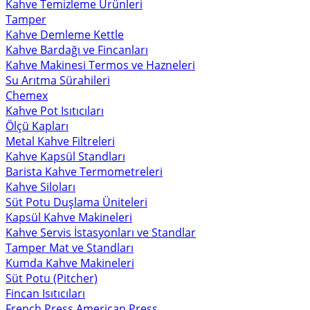
Kahve Temizleme Ürünleri
Tamper
Kahve Demleme Kettle
Kahve Bardağı ve Fincanları
Kahve Makinesi Termos ve Hazneleri
Su Arıtma Sürahileri
Chemex
Kahve Pot Isıtıcıları
Ölçü Kapları
Metal Kahve Filtreleri
Kahve Kapsül Standları
Barista Kahve Termometreleri
Kahve Siloları
Süt Potu Duşlama Üniteleri
Kapsül Kahve Makineleri
Kahve Servis İstasyonları ve Standlar
Tamper Mat ve Standları
Kumda Kahve Makineleri
Süt Potu (Pitcher)
Fincan Isıtıcıları
French Press American Press