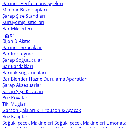
Barmen Performans Şişeleri
Minibar Buzdolapları
Şarap Şişe Standları
Kuruyemiş Isıtıcıları
Bar Mikserleri
Jigger
Bijon & Akıtıcı
Barmen Sıkacaklar
Bar Konteyner
Şarap Soğutucular
Bar Bardakları
Bardak Soğutucuları
Bar Blender Hazne Durulama Aparatları
Şarap Aksesuarları
Şarap Şişe Kovaları
Buz Kovaları
Tiki Muglar
Garson Çakıları & Tirbüşon & Açacak
Buz Kalıpları
Soğuk İçecek Makineleri
Soğuk İçecek Makineleri
Limonata 