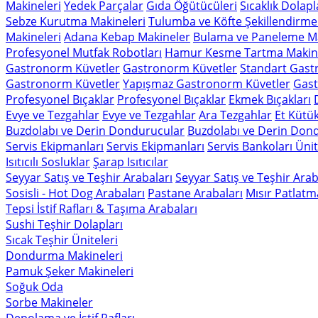
Makineleri
Yedek Parçalar
Gıda Öğütücüleri
Sıcaklık Dolapl
Sebze Kurutma Makineleri
Tulumba ve Köfte Şekillendirme
Makineleri
Adana Kebap Makineler
Bulama ve Paneleme Ma
Profesyonel Mutfak Robotları
Hamur Kesme Tartma Makine
Gastronorm Küvetler
Gastronorm Küvetler
Standart Gast
Gastronorm Küvetler
Yapışmaz Gastronorm Küvetler
Gast
Profesyonel Bıçaklar
Profesyonel Bıçaklar
Ekmek Bıçakları
Evye ve Tezgahlar
Evye ve Tezgahlar
Ara Tezgahlar
Et Kütük
Buzdolabı ve Derin Dondurucular
Buzdolabı ve Derin Don
Servis Ekipmanları
Servis Ekipmanları
Servis Bankoları Ünit
Isıtıcılı Sosluklar
Şarap Isıtıcılar
Seyyar Satış ve Teşhir Arabaları
Seyyar Satış ve Teşhir Arab
Sosisli - Hot Dog Arabaları
Pastane Arabaları
Mısır Patlatm
Tepsi İstif Rafları & Taşıma Arabaları
Sushi Teşhir Dolapları
Sıcak Teşhir Üniteleri
Dondurma Makineleri
Pamuk Şeker Makineleri
Soğuk Oda
Sorbe Makineler