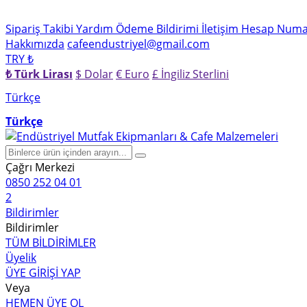
Sipariş Takibi
Yardım
Ödeme Bildirimi
İletişim
Hesap Numar
Hakkımızda
cafeendustriyel@gmail.com
TRY ₺
₺ Türk Lirası
$ Dolar
€ Euro
£ İngiliz Sterlini
Türkçe
Türkçe
Çağrı Merkezi
0850 252 04 01
2
Bildirimler
Bildirimler
TÜM BİLDİRİMLER
Üyelik
ÜYE GİRİŞİ YAP
Veya
HEMEN ÜYE OL