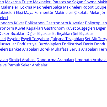
arı
Makarna Erişte Makineleri
Patates ve Soğan Soyma Makin
 Makineleri
Lokma Makineleri
Salça Makineleri
Robot Coupe 
kineleri
Ekşi Maya Fermentör Makineleri
Çikolata Melanjörl
leri
ronorm Küvet
Polikarbon Gastronorm Küvetler
Polipropile
ronorm Küvet Kapakları
Gastronom Küvet Süzgeçleri
Diğer
Dekor Bıçakları
Diğer Bıçaklar
Et Bıçakları
Şef Bıçakları
leri
Evyeler
Evyeli Tezgahlar
Çalışma Tezgahları
Set Altı Tez
durucular
Endüstriyel Buzdolapları
Endüstriyel Derin Dondu
eleri
Banket Arabaları
Börek Muhafaza
Servis Arabaları
Term
aları
Simitçi Arabası
Dondurma Arabaları
Limonata Arabala
a ve Pamuk Şeker Arabaları