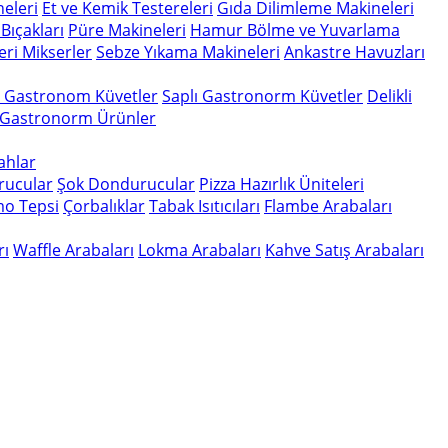
eleri
Et ve Kemik Testereleri
Gıda Dilimleme Makineleri
Bıçakları
Püre Makineleri
Hamur Bölme ve Yuvarlama
eri
Mikserler
Sebze Yıkama Makineleri
Ankastre Havuzları
n Gastronom Küvetler
Saplı Gastronorm Küvetler
Delikli
 Gastronorm Ürünler
gahlar
rucular
Şok Dondurucular
Pizza Hazırlık Üniteleri
o Tepsi
Çorbalıklar
Tabak Isıtıcıları
Flambe Arabaları
rı
Waffle Arabaları
Lokma Arabaları
Kahve Satış Arabaları