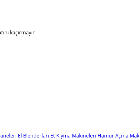
atını kaçırmayın
ineleri
El Blenderları
Et Kıyma Makineleri
Hamur Açma Maki