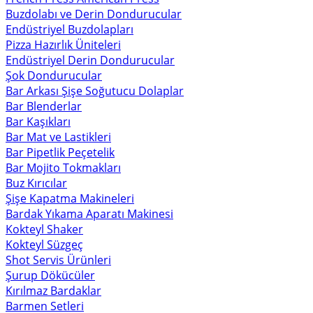
Buzdolabı ve Derin Dondurucular
Endüstriyel Buzdolapları
Pizza Hazırlık Üniteleri
Endüstriyel Derin Dondurucular
Şok Dondurucular
Bar Arkası Şişe Soğutucu Dolaplar
Bar Blenderlar
Bar Kaşıkları
Bar Mat ve Lastikleri
Bar Pipetlik Peçetelik
Bar Mojito Tokmakları
Buz Kırıcılar
Şişe Kapatma Makineleri
Bardak Yıkama Aparatı Makinesi
Kokteyl Shaker
Kokteyl Süzgeç
Shot Servis Ürünleri
Şurup Dökücüler
Kırılmaz Bardaklar
Barmen Setleri