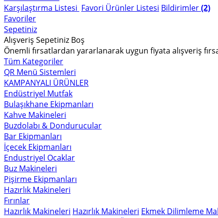
Karşılaştırma Listesi
Favori Ürünler Listesi
Bildirimler
(2)
Favoriler
Sepetiniz
Alışveriş Sepetiniz Boş
Önemli fırsatlardan yararlanarak uygun fiyata alışveriş fırs
Tüm Kategoriler
QR Menü Sistemleri
KAMPANYALI ÜRÜNLER
Endüstriyel Mutfak
Bulaşıkhane Ekipmanları
Kahve Makineleri
Buzdolabı & Dondurucular
Bar Ekipmanları
İçecek Ekipmanları
Endustriyel Ocaklar
Buz Makineleri
Pişirme Ekipmanları
Hazırlık Makineleri
Fırınlar
Hazırlık Makineleri
Hazırlık Makineleri
Ekmek Dilimleme Mak