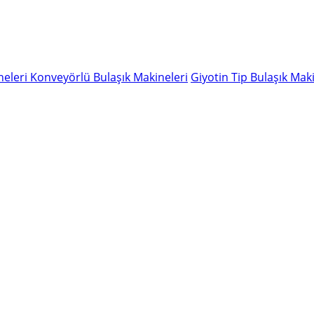
neleri
Konveyörlü Bulaşık Makineleri
Giyotin Tip Bulaşık Maki