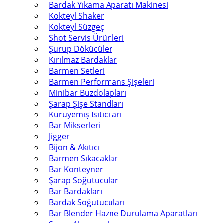
Bardak Yıkama Aparatı Makinesi
Kokteyl Shaker
Kokteyl Süzgeç
Shot Servis Ürünleri
Şurup Dökücüler
Kırılmaz Bardaklar
Barmen Setleri
Barmen Performans Şişeleri
Minibar Buzdolapları
Şarap Şişe Standları
Kuruyemiş Isıtıcıları
Bar Mikserleri
Jigger
Bijon & Akıtıcı
Barmen Sıkacaklar
Bar Konteyner
Şarap Soğutucular
Bar Bardakları
Bardak Soğutucuları
Bar Blender Hazne Durulama Aparatları