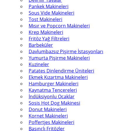
Devrilir Tavalar
Pankek Makineleri
Sous Vide Makineleri
Tost Makineleri
Mısır ve Popcorn Makineleri
Krep Makineleri
Fritöz Yağ Filtreleri
Barbeküler
Davlumbazsız Pişirme İstasyonları
Yumurta Pişirme Makineleri
Kuzineler
Patates Dinlendirme Üniteleri
Ekmek Kızartma Makineleri
Hamburger Makineleri
Kaynatma Tencereleri
İndüksiyonlu Ocaklar
Sosis Hot Dog Makinesi
Donut Makineleri
Kornet Makineleri
Poffertjes Makineleri
Basınçlı Fritözler