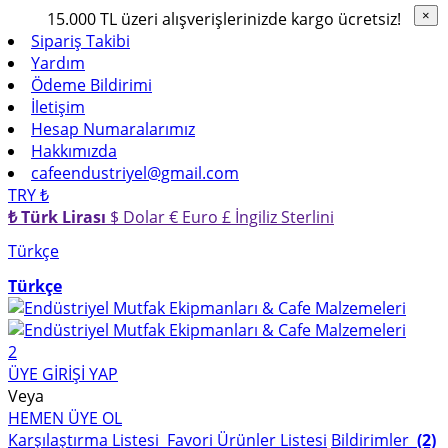
15.000 TL üzeri alışverişlerinizde kargo ücretsiz!
×
×
Sipariş Takibi
Yardım
Ödeme Bildirimi
İletişim
Hesap Numaralarımız
Hakkımızda
cafeendustriyel@gmail.com
TRY ₺
₺ Türk Lirası
$ Dolar
€ Euro
£ İngiliz Sterlini
Türkçe
Türkçe
2
ÜYE GİRİŞİ YAP
Veya
HEMEN ÜYE OL
Karşılaştırma Listesi
Favori Ürünler Listesi
Bildirimler
(2)