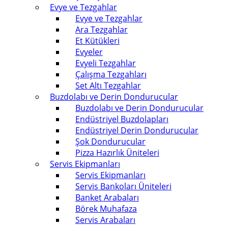
Evye ve Tezgahlar
Evye ve Tezgahlar
Ara Tezgahlar
Et Kütükleri
Evyeler
Evyeli Tezgahlar
Çalışma Tezgahları
Set Altı Tezgahlar
Buzdolabı ve Derin Dondurucular
Buzdolabı ve Derin Dondurucular
Endüstriyel Buzdolapları
Endüstriyel Derin Dondurucular
Şok Dondurucular
Pizza Hazırlık Üniteleri
Servis Ekipmanları
Servis Ekipmanları
Servis Bankoları Üniteleri
Banket Arabaları
Börek Muhafaza
Servis Arabaları