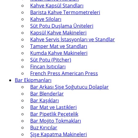
Kahve Kapsül Standları
Barista Kahve Termometreleri
Kahve Siloları
Süt Potu Duşlama Üniteleri
Kapsül Kahve Makineleri
Kahve Servis İstasyonları ve Standlar
Tamper Mat ve Standları
Kumda Kahve Makineleri
Süt Potu (Pitcher)
Fincan Isıtıcıları
French Press American Press
Bar Ekipmanları
Bar Arkası Şişe Soğutucu Dolaplar
Bar Blenderlar
Bar Kaşıkları
Bar Mat ve Lastikleri
Bar Pipetlik Peçetelik
Bar Mojito Tokmakları
Buz Kırıcılar
Şişe Kapatma Makineleri