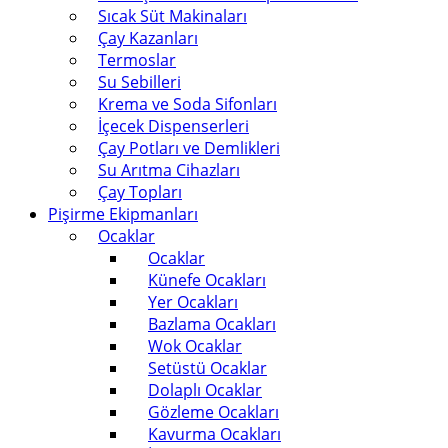
Sıcak Süt Makinaları
Çay Kazanları
Termoslar
Su Sebilleri
Krema ve Soda Sifonları
İçecek Dispenserleri
Çay Potları ve Demlikleri
Su Arıtma Cihazları
Çay Topları
Pişirme Ekipmanları
Ocaklar
Ocaklar
Künefe Ocakları
Yer Ocakları
Bazlama Ocakları
Wok Ocaklar
Setüstü Ocaklar
Dolaplı Ocaklar
Gözleme Ocakları
Kavurma Ocakları