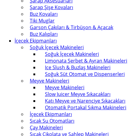
Şarap Aksesuarları
Şarap Şişe Kovaları
Buz Kovaları
Tiki Muglar
Garson Çakıları & Tirbüşon & Açacak
Buz Kalıpları
İçecek Ekipmanları
Soğuk İçecek Makineleri
Soğuk İçecek Makineleri
Limonata Şerbet & Ayran Makineleri
Ice Slush & Buzlaş Makineleri
Soğuk Süt Otomat ve Dispenserleri
Meyve Makineleri
Meyve Makineleri
Slow Juicer Meyve Sıkacakları
Katı Meyve ve Narenciye Sıkacakları
Otomatik Portakal Sıkma Makineleri
İçecek Ekipmanları
Sıcak Su Otomatları
Çay Makineleri
Sıcak Çikolata ve Sahlep Makineleri