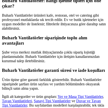
Buharlı Vantilatörler: hangi işletme tipleri için öne
çıkar?
Buharlı Vantilatörler ürünleri kafe, restoran, otel ve catering gibi
profesyonel mutfaklarda sık tercih edilir. Ev ve butik işletmeler için
uygun modeller de listelenir; filtrelerle ihtiyacınıza göre daraltıp satın
alabilirsiniz.
Buharlı Vantilatörler siparişinde toplu alım
avantajları
Şube veya merkez mutfak ihtiyaçlarında çoklu sipariş lojistiği
planlanmalıdır. Buharlı Vantilatörler için iletişim kanallarımızdan
kurumsal talep iletebilirsiniz.
Buharlı Vantilatörler garanti süresi ve iade koşulları
Ürün tipine göre garanti farklılık gösterebilir. Buharlı Vantilatörler
siparişinde şartları ürün sayfası ve yardım bölümünden okuyarak
bilinçli satın alma yapın.
İlgili alt kategoriler ve ürün grupları:
Yer ve Masa Tipi Vantilatörler
,
Tavan Vantilatörleri
,
Sanayi Tipi Vantilatörler
ve
Duvar ve Tavan
Tipi Vantilatörler
. Bu sayfalardan modelleri karşılaştırabilir, tek tıkla