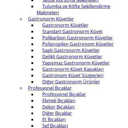
Sebze Kurutma Makineleri
Tulumba ve Köfte Şekillendirme
Makineleri
Gastronorm Küvetler
Gastronorm Küvetler
Standart Gastronorm Küvet
Polikarbon Gastronorm Küvetler
Polipropilen Gastronom Küvetler
Saplı Gastronorm Küvetler
Delikli Gastronorm Küvetler
Yapışmaz Gastronorm Küvetler
Gastronorm Küvet Kapakları
Gastronom Küvet Süzgeçleri
Diğer Gastronorm Ürünler
Profesyonel Bıçaklar
Profesyonel Bıçaklar
Ekmek Bıçakları
Dekor Bıçakları
Diğer Bıçaklar
Et Bıçakları
Şef Bıçakları