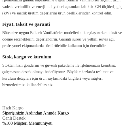
İşletmenizin günlük kapasitesine uygun Buharlı Vantilatörler seçimi; uzun
vadede verimlilik ve enerji maliyetleri açısından kritiktir. GN ölçüleri, güç
(kW) ve saatlik üretim değerlerini ürün özelliklerinden kontrol edin.
Fiyat, taksit ve garanti
Bütçenize uygun Buharlı Vantilatörler modellerini karşılaştırırken taksit ve
ödeme seçeneklerini değerlendirin. Garanti süresi ve yetkili servis ağı,
profesyonel ekipmanlarda sürdürülebilir kullanım için önemlidir.
Stok, kargo ve kurulum
Stoktan hızlı gönderim ve güvenli paketleme ile işletmenizin kesintisiz
çalışmasına destek olmayı hedefliyoruz. Büyük cihazlarda teslimat ve
kurulum detayları için ürün sayfasındaki bilgileri veya müşteri
hizmetlerimizi kullanabilirsiniz.
Hızlı Kargo
Siparişinizin Ardından Anında Kargo
Canlı Destek
%100 Müşteri Memnuniyeti