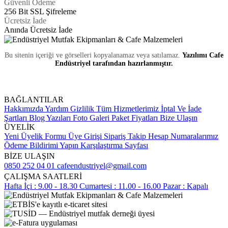
Güvenli Ödeme
256 Bit SSL Şifreleme
Ücretsiz İade
Anında Ücretsiz İade
Bu sitenin içeriği ve görselleri kopyalanamaz veya satılamaz.
Yazılımı Cafe
Endüstriyel tarafından hazırlanmıştır.
BAĞLANTILAR
Hakkımızda
Yardım
Gizlilik
Tüm Hizmetlerimiz
İptal Ve İade
Şartları
Blog Yazıları
Foto Galeri
Paket Fiyatları
Bize Ulaşın
ÜYELİK
Yeni Üyelik Formu
Üye Girişi
Sipariş Takip
Hesap Numaralarımız
Ödeme Bildirimi Yapın
Karşılaştırma Sayfası
BİZE ULAŞIN
0850 252 04 01
cafeendustriyel@gmail.com
ÇALIŞMA SAATLERİ
Hafta İçi : 9.00 - 18.30
Cumartesi : 11.00 - 16.00
Pazar : Kapalı