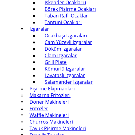
İskender Ocakları (
Börek Pişirme Ocakları
Taban Raflı Ocaklar
Tantuni Ocakları
Izgaralar
Ocakbaşı Izgaraları
Cam Yüzeyli Izgaralar
Döküm Izgaralar
Clam Izgaralar
Grill Plate
Kömürlü Izgaralar
Lavataşlı Izgaralar
Salamander Izgaralar
Pişirme Ekipmanları
Makarna Fritözleri
Döner Makineleri
Fritözler
Waffle Makineleri
Churros Makineleri
Tavuk Pişirme Makineleri