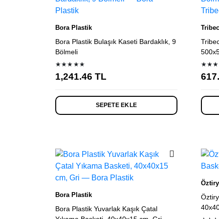
Bora Plastik
Tribe
Bora Plastik Bulaşık Kaseti Bardaklık, 9
Tribe
Bölmeli
500x5
★★★★★
★★★
1,241.46
TL
617
SEPETE EKLE
Öztiry
Bora Plastik
Öztir
40x4
Bora Plastik Yuvarlak Kaşık Çatal