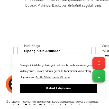
Profesyonel mutfak ve cafe işletmelerinde tercih edilen
Bulaşık Makinesi Basketleri ürününü seçebilirsiniz.
Hızlı Kargo
Canl
Siparişinizin Ardından
%10
Anında Kargo
Mem
Deneyiminizi daha iyi hale getirmek için bu web sitesinde çerezleri
kullanıyoruz. Devam ederek çerez kullanımımızı kabul etmiş
oluyorsunuz
Gizlilik Sözleşmesini Okuyun
Kabul Ediyorum
Bu sitenin içeriği ve görselleri kopyalanamaz veya satılamaz.
Yazılımı Cafe Endüstriyel tarafından hazırlanmıştır.