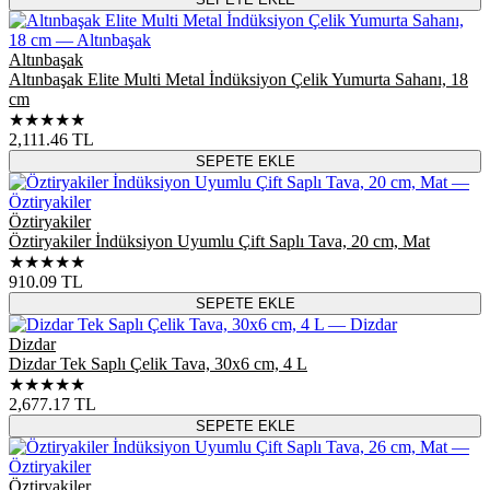
Altınbaşak
Altınbaşak Elite Multi Metal İndüksiyon Çelik Yumurta Sahanı, 18
cm
★★★★★
2,111.46
TL
SEPETE EKLE
Öztiryakiler
Öztiryakiler İndüksiyon Uyumlu Çift Saplı Tava, 20 cm, Mat
★★★★★
910.09
TL
SEPETE EKLE
Dizdar
Dizdar Tek Saplı Çelik Tava, 30x6 cm, 4 L
★★★★★
2,677.17
TL
SEPETE EKLE
Öztiryakiler