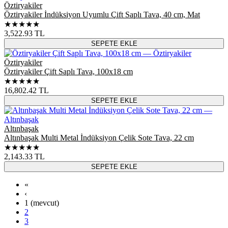
Öztiryakiler
Öztiryakiler İndüksiyon Uyumlu Çift Saplı Tava, 40 cm, Mat
★★★★★
3,522.93
TL
SEPETE EKLE
Öztiryakiler
Öztiryakiler Çift Saplı Tava, 100x18 cm
★★★★★
16,802.42
TL
SEPETE EKLE
Altınbaşak
Altınbaşak Multi Metal İndüksiyon Çelik Sote Tava, 22 cm
★★★★★
2,143.33
TL
SEPETE EKLE
«
‹
1
(mevcut)
2
3