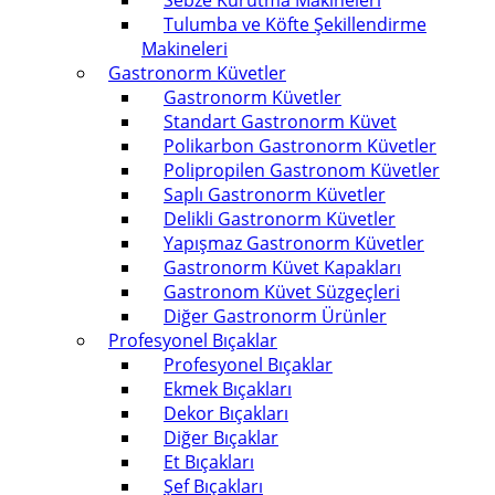
Sebze Kurutma Makineleri
Tulumba ve Köfte Şekillendirme
Makineleri
Gastronorm Küvetler
Gastronorm Küvetler
Standart Gastronorm Küvet
Polikarbon Gastronorm Küvetler
Polipropilen Gastronom Küvetler
Saplı Gastronorm Küvetler
Delikli Gastronorm Küvetler
Yapışmaz Gastronorm Küvetler
Gastronorm Küvet Kapakları
Gastronom Küvet Süzgeçleri
Diğer Gastronorm Ürünler
Profesyonel Bıçaklar
Profesyonel Bıçaklar
Ekmek Bıçakları
Dekor Bıçakları
Diğer Bıçaklar
Et Bıçakları
Şef Bıçakları