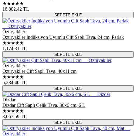
★★★★★
16,802.42
TL
SEPETE EKLE
Öztiryakiler
Öztiryakiler İndüksiyon Uyumlu Çift Saplı Tava, 24 cm, Parlak
★★★★★
1,174.31
TL
SEPETE EKLE
Öztiryakiler
Öztiryakiler Çift Saplı Tava, 40x11 cm
★★★★★
5,284.40
TL
SEPETE EKLE
Dizdar
Dizdar Çift Saplı Çelik Tava, 36x6 cm, 6 L
★★★★★
3,067.59
TL
SEPETE EKLE