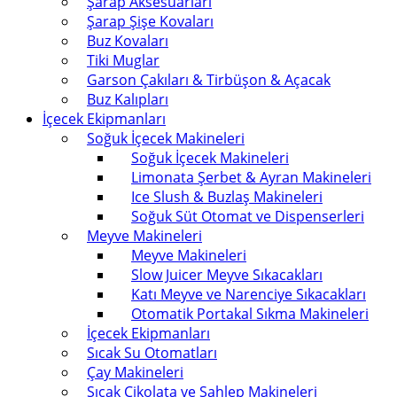
Şarap Aksesuarları
Şarap Şişe Kovaları
Buz Kovaları
Tiki Muglar
Garson Çakıları & Tirbüşon & Açacak
Buz Kalıpları
İçecek Ekipmanları
Soğuk İçecek Makineleri
Soğuk İçecek Makineleri
Limonata Şerbet & Ayran Makineleri
Ice Slush & Buzlaş Makineleri
Soğuk Süt Otomat ve Dispenserleri
Meyve Makineleri
Meyve Makineleri
Slow Juicer Meyve Sıkacakları
Katı Meyve ve Narenciye Sıkacakları
Otomatik Portakal Sıkma Makineleri
İçecek Ekipmanları
Sıcak Su Otomatları
Çay Makineleri
Sıcak Çikolata ve Sahlep Makineleri