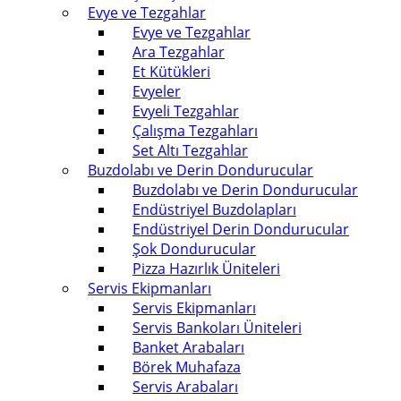
Evye ve Tezgahlar
Evye ve Tezgahlar
Ara Tezgahlar
Et Kütükleri
Evyeler
Evyeli Tezgahlar
Çalışma Tezgahları
Set Altı Tezgahlar
Buzdolabı ve Derin Dondurucular
Buzdolabı ve Derin Dondurucular
Endüstriyel Buzdolapları
Endüstriyel Derin Dondurucular
Şok Dondurucular
Pizza Hazırlık Üniteleri
Servis Ekipmanları
Servis Ekipmanları
Servis Bankoları Üniteleri
Banket Arabaları
Börek Muhafaza
Servis Arabaları