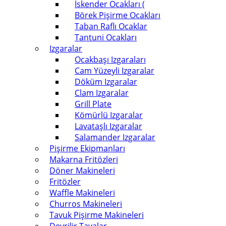
İskender Ocakları (
Börek Pişirme Ocakları
Taban Raflı Ocaklar
Tantuni Ocakları
Izgaralar
Ocakbaşı Izgaraları
Cam Yüzeyli Izgaralar
Döküm Izgaralar
Clam Izgaralar
Grill Plate
Kömürlü Izgaralar
Lavataşlı Izgaralar
Salamander Izgaralar
Pişirme Ekipmanları
Makarna Fritözleri
Döner Makineleri
Fritözler
Waffle Makineleri
Churros Makineleri
Tavuk Pişirme Makineleri