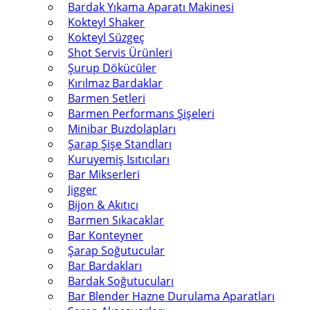
Bardak Yıkama Aparatı Makinesi
Kokteyl Shaker
Kokteyl Süzgeç
Shot Servis Ürünleri
Şurup Dökücüler
Kırılmaz Bardaklar
Barmen Setleri
Barmen Performans Şişeleri
Minibar Buzdolapları
Şarap Şişe Standları
Kuruyemiş Isıtıcıları
Bar Mikserleri
Jigger
Bijon & Akıtıcı
Barmen Sıkacaklar
Bar Konteyner
Şarap Soğutucular
Bar Bardakları
Bardak Soğutucuları
Bar Blender Hazne Durulama Aparatları