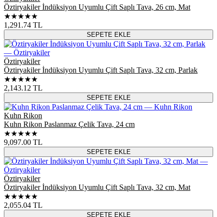
Öztiryakiler İndüksiyon Uyumlu Çift Saplı Tava, 26 cm, Mat
★★★★★
1,291.74
TL
SEPETE EKLE
Öztiryakiler
Öztiryakiler İndüksiyon Uyumlu Çift Saplı Tava, 32 cm, Parlak
★★★★★
2,143.12
TL
SEPETE EKLE
Kuhn Rikon
Kuhn Rikon Paslanmaz Çelik Tava, 24 cm
★★★★★
9,097.00
TL
SEPETE EKLE
Öztiryakiler
Öztiryakiler İndüksiyon Uyumlu Çift Saplı Tava, 32 cm, Mat
★★★★★
2,055.04
TL
SEPETE EKLE