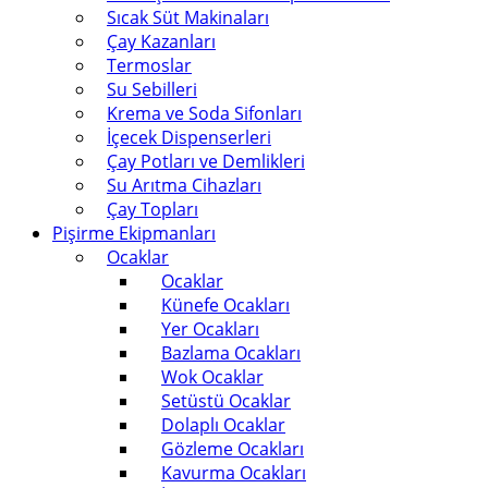
Sıcak Süt Makinaları
Çay Kazanları
Termoslar
Su Sebilleri
Krema ve Soda Sifonları
İçecek Dispenserleri
Çay Potları ve Demlikleri
Su Arıtma Cihazları
Çay Topları
Pişirme Ekipmanları
Ocaklar
Ocaklar
Künefe Ocakları
Yer Ocakları
Bazlama Ocakları
Wok Ocaklar
Setüstü Ocaklar
Dolaplı Ocaklar
Gözleme Ocakları
Kavurma Ocakları