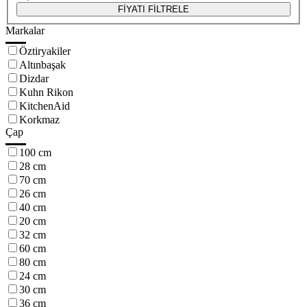
FİYATI FİLTRELE
Markalar
Öztiryakiler
Altınbaşak
Dizdar
Kuhn Rikon
KitchenAid
Korkmaz
Çap
100 cm
28 cm
70 cm
26 cm
40 cm
20 cm
32 cm
60 cm
80 cm
24 cm
30 cm
36 cm