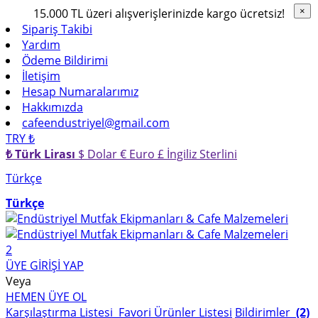
15.000 TL üzeri alışverişlerinizde kargo ücretsiz!
×
×
Sipariş Takibi
Yardım
Ödeme Bildirimi
İletişim
Hesap Numaralarımız
Hakkımızda
cafeendustriyel@gmail.com
TRY ₺
₺ Türk Lirası
$ Dolar
€ Euro
£ İngiliz Sterlini
Türkçe
Türkçe
2
ÜYE GİRİŞİ YAP
Veya
HEMEN ÜYE OL
Karşılaştırma Listesi
Favori Ürünler Listesi
Bildirimler
(2)