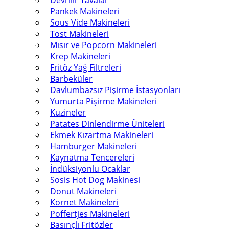
Devrilir Tavalar
Pankek Makineleri
Sous Vide Makineleri
Tost Makineleri
Mısır ve Popcorn Makineleri
Krep Makineleri
Fritöz Yağ Filtreleri
Barbeküler
Davlumbazsız Pişirme İstasyonları
Yumurta Pişirme Makineleri
Kuzineler
Patates Dinlendirme Üniteleri
Ekmek Kızartma Makineleri
Hamburger Makineleri
Kaynatma Tencereleri
İndüksiyonlu Ocaklar
Sosis Hot Dog Makinesi
Donut Makineleri
Kornet Makineleri
Poffertjes Makineleri
Basınçlı Fritözler