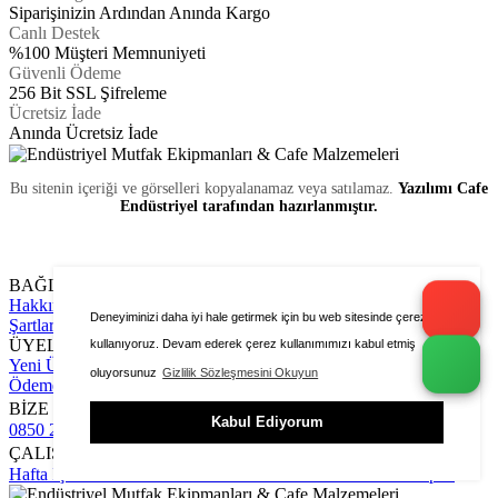
Siparişinizin Ardından Anında Kargo
Canlı Destek
%100 Müşteri Memnuniyeti
Güvenli Ödeme
256 Bit SSL Şifreleme
Ücretsiz İade
Anında Ücretsiz İade
Bu sitenin içeriği ve görselleri kopyalanamaz veya satılamaz.
Yazılımı Cafe
Endüstriyel tarafından hazırlanmıştır.
BAĞLANTILAR
Hakkımızda
Yardım
Gizlilik
Tüm Hizmetlerimiz
İptal Ve İade
Deneyiminizi daha iyi hale getirmek için bu web sitesinde çerezleri
Şartları
Blog Yazıları
Foto Galeri
Paket Fiyatları
Bize Ulaşın
ÜYELİK
kullanıyoruz. Devam ederek çerez kullanımımızı kabul etmiş
Yeni Üyelik Formu
Üye Girişi
Sipariş Takip
Hesap Numaralarımız
oluyorsunuz
Gizlilik Sözleşmesini Okuyun
Ödeme Bildirimi Yapın
Karşılaştırma Sayfası
BİZE ULAŞIN
Kabul Ediyorum
0850 252 04 01
cafeendustriyel@gmail.com
ÇALIŞMA SAATLERİ
Hafta İçi : 9.00 - 18.30
Cumartesi : 11.00 - 16.00
Pazar : Kapalı