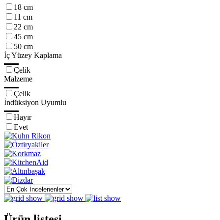
18 cm
11 cm
22 cm
45 cm
50 cm
İç Yüzey Kaplama
Çelik
Malzeme
Çelik
İndüksiyon Uyumlu
Hayır
Evet
Ürün listesi