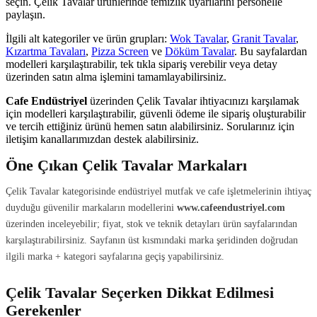
seçin. Çelik Tavalar ürünlerinde temizlik uyarılarını personelle
paylaşın.
İlgili alt kategoriler ve ürün grupları:
Wok Tavalar
,
Granit Tavalar
,
Kızartma Tavaları
,
Pizza Screen
ve
Döküm Tavalar
. Bu sayfalardan
modelleri karşılaştırabilir, tek tıkla sipariş verebilir veya detay
üzerinden satın alma işlemini tamamlayabilirsiniz.
Cafe Endüstriyel
üzerinden Çelik Tavalar ihtiyacınızı karşılamak
için modelleri karşılaştırabilir, güvenli ödeme ile sipariş oluşturabilir
ve tercih ettiğiniz ürünü hemen satın alabilirsiniz. Sorularınız için
iletişim kanallarımızdan destek alabilirsiniz.
Öne Çıkan Çelik Tavalar Markaları
Çelik Tavalar kategorisinde endüstriyel mutfak ve cafe işletmelerinin ihtiyaç
duyduğu güvenilir markaların modellerini
www.cafeendustriyel.com
üzerinden inceleyebilir; fiyat, stok ve teknik detayları ürün sayfalarından
karşılaştırabilirsiniz. Sayfanın üst kısmındaki marka şeridinden doğrudan
ilgili marka + kategori sayfalarına geçiş yapabilirsiniz.
Çelik Tavalar Seçerken Dikkat Edilmesi
Gerekenler