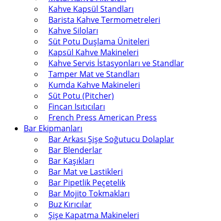
Kahve Kapsül Standları
Barista Kahve Termometreleri
Kahve Siloları
Süt Potu Duşlama Üniteleri
Kapsül Kahve Makineleri
Kahve Servis İstasyonları ve Standlar
Tamper Mat ve Standları
Kumda Kahve Makineleri
Süt Potu (Pitcher)
Fincan Isıtıcıları
French Press American Press
Bar Ekipmanları
Bar Arkası Şişe Soğutucu Dolaplar
Bar Blenderlar
Bar Kaşıkları
Bar Mat ve Lastikleri
Bar Pipetlik Peçetelik
Bar Mojito Tokmakları
Buz Kırıcılar
Şişe Kapatma Makineleri