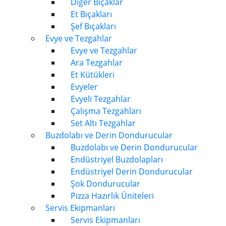
Diğer Bıçaklar
Et Bıçakları
Şef Bıçakları
Evye ve Tezgahlar
Evye ve Tezgahlar
Ara Tezgahlar
Et Kütükleri
Evyeler
Evyeli Tezgahlar
Çalışma Tezgahları
Set Altı Tezgahlar
Buzdolabı ve Derin Dondurucular
Buzdolabı ve Derin Dondurucular
Endüstriyel Buzdolapları
Endüstriyel Derin Dondurucular
Şok Dondurucular
Pizza Hazırlık Üniteleri
Servis Ekipmanları
Servis Ekipmanları