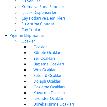
Su Sebilleri
Krema ve Soda Sifonları
İçecek Dispenserleri
Çay Potları ve Demlikleri
Su Arıtma Cihazları
Çay Topları
Pişirme Ekipmanları
Ocaklar
Ocaklar
Künefe Ocakları
Yer Ocakları
Bazlama Ocakları
Wok Ocaklar
Setüstü Ocaklar
Dolaplı Ocaklar
Gözleme Ocakları
Kavurma Ocakları
İskender Ocakları (
Börek Pişirme Ocakları