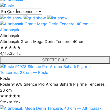
Ürün listesi
Altınbaşak
Altınbaşak Granit Mega Derin Tencere, 40 cm
★★★★★
4,115.35
TL
SEPETE EKLE
Rösle
Rösle 91978 Silence Pro Aroma Buharlı Pişirme Tenceresi,
28 cm
★★★★★
Stokta Yok