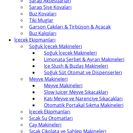
Şarap Aksesuarları
Şarap Şişe Kovaları
Buz Kovaları
Tiki Muglar
Garson Çakıları & Tirbüşon & Açacak
Buz Kalıpları
İçecek Ekipmanları
Soğuk İçecek Makineleri
Soğuk İçecek Makineleri
Limonata Şerbet & Ayran Makineleri
Ice Slush & Buzlaş Makineleri
Soğuk Süt Otomat ve Dispenserleri
Meyve Makineleri
Meyve Makineleri
Slow Juicer Meyve Sıkacakları
Katı Meyve ve Narenciye Sıkacakları
Otomatik Portakal Sıkma Makineleri
İçecek Ekipmanları
Sıcak Su Otomatları
Çay Makineleri
Sıcak Çikolata ve Sahlep Makineleri