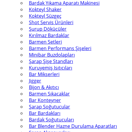
Bardak Yıkama Aparatı Makinesi
Kokteyl Shaker
Kokteyl Süzgeç
Shot Servis Ürünleri
Şurup Dökücüler
Kırılmaz Bardaklar
Barmen Setleri
Barmen Performans Şişeleri
Minibar Buzdolapları
Şarap Şişe Standları
Kuruyemiş Isıtıcıları
Bar Mikserleri
Jigger
Bijon & Akıtıcı
Barmen Sıkacaklar
Bar Konteyner
Şarap Soğutucular
Bar Bardakları
Bardak Soğutucuları
Bar Blender Hazne Durulama Aparatları