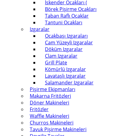
İskender Ocakları (
Börek Pişirme Ocakları
Taban Raflı Ocaklar
Tantuni Ocakları
Izgaralar
Ocakbaşı Izgaraları
Cam Yüzeyli Izgaralar
Döküm Izgaralar
Clam Izgaralar
Grill Plate
Kömürlü Izgaralar
Lavataşlı Izgaralar
Salamander Izgaralar
Pişirme Ekipmanları
Makarna Fritözleri
Döner Makineleri
Fritözler
Waffle Makineleri
Churros Makineleri
Tavuk Pişirme Makineleri