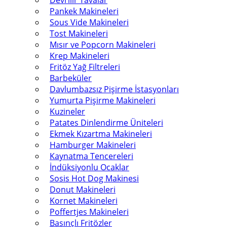
Devrilir Tavalar
Pankek Makineleri
Sous Vide Makineleri
Tost Makineleri
Mısır ve Popcorn Makineleri
Krep Makineleri
Fritöz Yağ Filtreleri
Barbeküler
Davlumbazsız Pişirme İstasyonları
Yumurta Pişirme Makineleri
Kuzineler
Patates Dinlendirme Üniteleri
Ekmek Kızartma Makineleri
Hamburger Makineleri
Kaynatma Tencereleri
İndüksiyonlu Ocaklar
Sosis Hot Dog Makinesi
Donut Makineleri
Kornet Makineleri
Poffertjes Makineleri
Basınçlı Fritözler