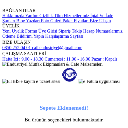
BAĞLANTILAR
Hakkımızda
Yardım
Gizlilik
Tüm Hizmetlerimiz
İptal Ve İade
Şartları
Blog Yazıları
Foto Galeri
Paket Fiyatları
Bize Ulaşın
ÜYELİK
Yeni Üyelik Formu
Üye Girişi
Sipariş Takip
Hesap Numaralarımız
Ödeme Bildirimi Yapın
Karşılaştırma Sayfası
BİZE ULAŞIN
0850 252 04 01
cafeendustriyel@gmail.com
ÇALIŞMA SAATLERİ
Hafta İçi : 9.00 - 18.30
Cumartesi : 11.00 - 16.00
Pazar : Kapalı
Sepete Eklenemedi!
Bu ürünün seçenekleri bulunmaktadır.