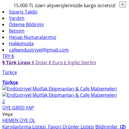
15.000 TL üzeri alışverişlerinizde kargo ücretsiz!
×
×
Sipariş Takibi
Yardım
Ödeme Bildirimi
İletişim
Hesap Numaralarımız
Hakkımızda
cafeendustriyel@gmail.com
TRY ₺
₺ Türk Lirası
$ Dolar
€ Euro
£ İngiliz Sterlini
Türkçe
Türkçe
2
ÜYE GİRİŞİ YAP
Veya
HEMEN ÜYE OL
Karşılaştırma Listesi
Favori Ürünler Listesi
Bildirimler
(2)