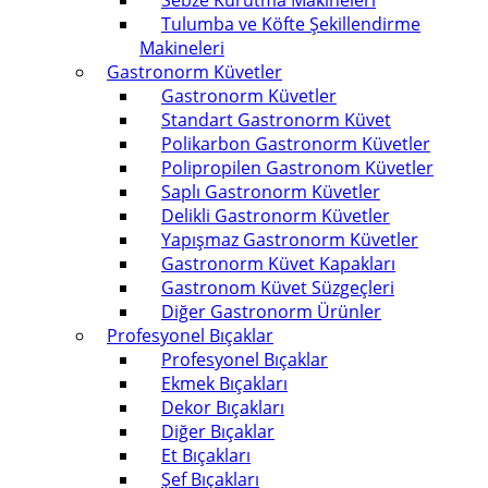
Sebze Kurutma Makineleri
Tulumba ve Köfte Şekillendirme
Makineleri
Gastronorm Küvetler
Gastronorm Küvetler
Standart Gastronorm Küvet
Polikarbon Gastronorm Küvetler
Polipropilen Gastronom Küvetler
Saplı Gastronorm Küvetler
Delikli Gastronorm Küvetler
Yapışmaz Gastronorm Küvetler
Gastronorm Küvet Kapakları
Gastronom Küvet Süzgeçleri
Diğer Gastronorm Ürünler
Profesyonel Bıçaklar
Profesyonel Bıçaklar
Ekmek Bıçakları
Dekor Bıçakları
Diğer Bıçaklar
Et Bıçakları
Şef Bıçakları