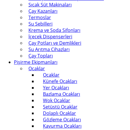
Sıcak Süt Makinaları
Çay Kazanları
Termoslar
Su Sebilleri
Krema ve Soda Sifonları
İçecek Dispenserleri
Çay Potları ve Demlikleri
Su Arıtma Cihazları
Çay Topları
Pişirme Ekipmanları
Ocaklar
Ocaklar
Künefe Ocakları
Yer Ocakları
Bazlama Ocakları
Wok Ocaklar
Setüstü Ocaklar
Dolaplı Ocaklar
Gözleme Ocakları
Kavurma Ocakları