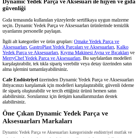
Dynamic Yedek Parça ve Aksesuarı ile hijyen ve gıda
güvenliği
Gıda temasında kullanılan yüzeylerde sertifikaya uygun malzeme
seçin. Dynamic Yedek Parça ve Aksesuarları ürünlerinde temizlik
uyarılarını personelle paylaşın.
İlgili alt kategoriler ve ürün grupları:
Omake Yedek Parça ve
Aksesuarları
,
GastroPlast Yedek Parçaları ve Aksesuarları
,
Kalko
Yedek Parça ve Aksesuarları
,
Kıyma Makinesi Ayna ve Bıçakları
ve
MerryChef Yedek Parça ve Aksesuarları
. Bu sayfalardan modelleri
karşılaştırabilir, tek tıkla sipariş verebilir veya detay üzerinden satın
alma işlemini tamamlayabilirsiniz.
Cafe Endüstriyel
üzerinden Dynamic Yedek Parça ve Aksesuarları
ihtiyacınızı karşılamak için modelleri karşılaştırabilir, güvenli ödeme
ile sipariş oluşturabilir ve tercih ettiğiniz ürünü hemen satın
alabilirsiniz. Sorularınız için iletişim kanallarımızdan destek
alabilirsiniz.
Öne Çıkan Dynamic Yedek Parça ve
Aksesuarları Markaları
Dynamic Yedek Parça ve Aksesuarları kategorisinde endüstriyel mutfak ve