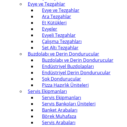
Evye ve Tezgahlar
Evye ve Tezgahlar
Ara Tezgahlar
Et Kütükleri
Evyeler
Evyeli Tezgahlar
Çalışma Tezgahları
Set Altı Tezgahlar
Buzdolabı ve Derin Dondurucular
Buzdolabı ve Derin Dondurucular
Endüstriyel Buzdolapları
Endüstriyel Derin Dondurucular
Şok Dondurucular
Pizza Hazırlık Üniteleri
Servis Ekipmanları
Servis Ekipmanları
Servis Bankoları Üniteleri
Banket Arabaları
Börek Muhafaza
Servis Arabaları