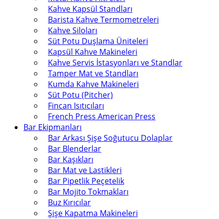
Kahve Kapsül Standları
Barista Kahve Termometreleri
Kahve Siloları
Süt Potu Duşlama Üniteleri
Kapsül Kahve Makineleri
Kahve Servis İstasyonları ve Standlar
Tamper Mat ve Standları
Kumda Kahve Makineleri
Süt Potu (Pitcher)
Fincan Isıtıcıları
French Press American Press
Bar Ekipmanları
Bar Arkası Şişe Soğutucu Dolaplar
Bar Blenderlar
Bar Kaşıkları
Bar Mat ve Lastikleri
Bar Pipetlik Peçetelik
Bar Mojito Tokmakları
Buz Kırıcılar
Şişe Kapatma Makineleri