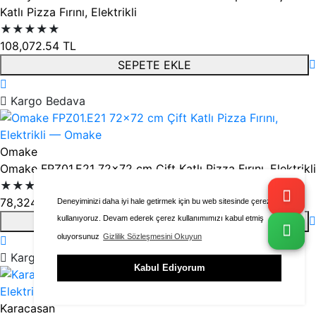
Katlı Pizza Fırını, Elektrikli
★★★★★
108,072.54
TL
SEPETE EKLE
Kargo Bedava
Omake
Omake FPZ01.E21 72x72 cm Çift Katlı Pizza Fırını, Elektrikli
★★★★★
78,324.13
TL
Deneyiminizi daha iyi hale getirmek için bu web sitesinde çerezleri
kullanıyoruz. Devam ederek çerez kullanımımızı kabul etmiş
SEPETE EKLE
oluyorsunuz
Gizlilik Sözleşmesini Okuyun
Kargo Bedava
Kabul Ediyorum
Karacasan