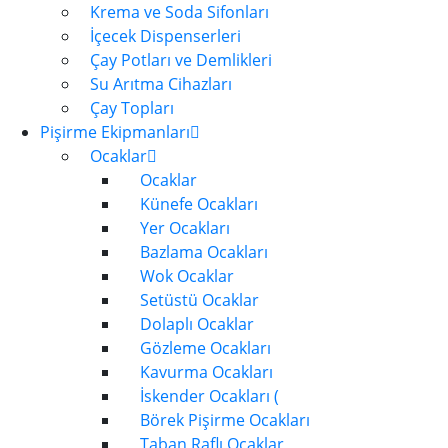
Krema ve Soda Sifonları
İçecek Dispenserleri
Çay Potları ve Demlikleri
Su Arıtma Cihazları
Çay Topları
Pişirme Ekipmanları
Ocaklar
Ocaklar
Künefe Ocakları
Yer Ocakları
Bazlama Ocakları
Wok Ocaklar
Setüstü Ocaklar
Dolaplı Ocaklar
Gözleme Ocakları
Kavurma Ocakları
İskender Ocakları (
Börek Pişirme Ocakları
Taban Raflı Ocaklar