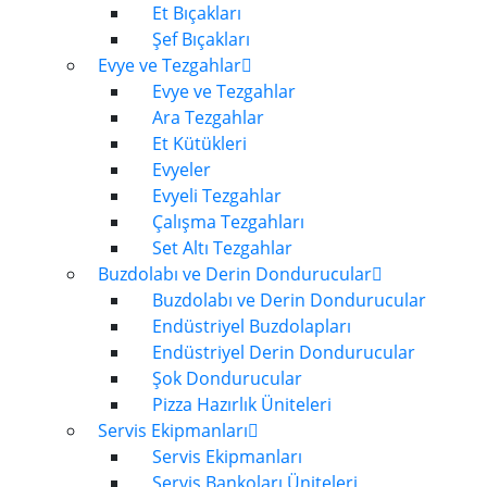
Et Bıçakları
Şef Bıçakları
Evye ve Tezgahlar
Evye ve Tezgahlar
Ara Tezgahlar
Et Kütükleri
Evyeler
Evyeli Tezgahlar
Çalışma Tezgahları
Set Altı Tezgahlar
Buzdolabı ve Derin Dondurucular
Buzdolabı ve Derin Dondurucular
Endüstriyel Buzdolapları
Endüstriyel Derin Dondurucular
Şok Dondurucular
Pizza Hazırlık Üniteleri
Servis Ekipmanları
Servis Ekipmanları
Servis Bankoları Üniteleri