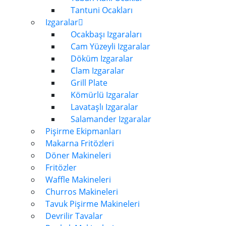
Tantuni Ocakları
Izgaralar
Ocakbaşı Izgaraları
Cam Yüzeyli Izgaralar
Döküm Izgaralar
Clam Izgaralar
Grill Plate
Kömürlü Izgaralar
Lavataşlı Izgaralar
Salamander Izgaralar
Pişirme Ekipmanları
Makarna Fritözleri
Döner Makineleri
Fritözler
Waffle Makineleri
Churros Makineleri
Tavuk Pişirme Makineleri
Devrilir Tavalar