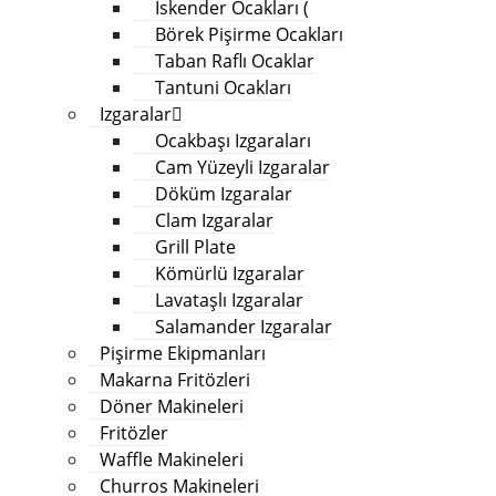
İskender Ocakları (
Börek Pişirme Ocakları
Taban Raflı Ocaklar
Tantuni Ocakları
Izgaralar
Ocakbaşı Izgaraları
Cam Yüzeyli Izgaralar
Döküm Izgaralar
Clam Izgaralar
Grill Plate
Kömürlü Izgaralar
Lavataşlı Izgaralar
Salamander Izgaralar
Pişirme Ekipmanları
Makarna Fritözleri
Döner Makineleri
Fritözler
Waffle Makineleri
Churros Makineleri