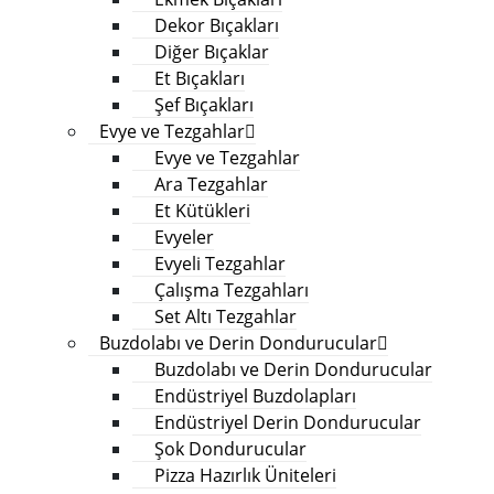
Dekor Bıçakları
Diğer Bıçaklar
Et Bıçakları
Şef Bıçakları
Evye ve Tezgahlar
Evye ve Tezgahlar
Ara Tezgahlar
Et Kütükleri
Evyeler
Evyeli Tezgahlar
Çalışma Tezgahları
Set Altı Tezgahlar
Buzdolabı ve Derin Dondurucular
Buzdolabı ve Derin Dondurucular
Endüstriyel Buzdolapları
Endüstriyel Derin Dondurucular
Şok Dondurucular
Pizza Hazırlık Üniteleri