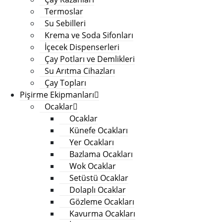
Termoslar
Su Sebilleri
Krema ve Soda Sifonları
İçecek Dispenserleri
Çay Potları ve Demlikleri
Su Arıtma Cihazları
Çay Topları
Pişirme Ekipmanları
Ocaklar
Ocaklar
Künefe Ocakları
Yer Ocakları
Bazlama Ocakları
Wok Ocaklar
Setüstü Ocaklar
Dolaplı Ocaklar
Gözleme Ocakları
Kavurma Ocakları