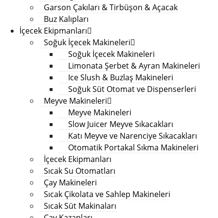
Garson Çakıları & Tirbüşon & Açacak
Buz Kalıpları
İçecek Ekipmanları
Soğuk İçecek Makineleri
Soğuk İçecek Makineleri
Limonata Şerbet & Ayran Makineleri
Ice Slush & Buzlaş Makineleri
Soğuk Süt Otomat ve Dispenserleri
Meyve Makineleri
Meyve Makineleri
Slow Juicer Meyve Sıkacakları
Katı Meyve ve Narenciye Sıkacakları
Otomatik Portakal Sıkma Makineleri
İçecek Ekipmanları
Sıcak Su Otomatları
Çay Makineleri
Sıcak Çikolata ve Sahlep Makineleri
Sıcak Süt Makinaları
Çay Kazanları