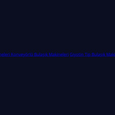
neleri
Konveyörlü Bulaşık Makineleri
Giyotin Tip Bulaşık Maki