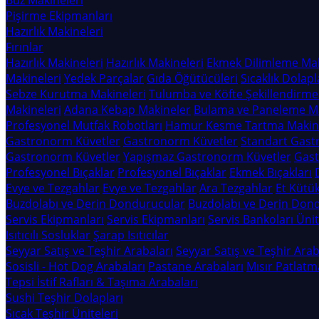
Buz Makineleri
Pişirme Ekipmanları
Hazırlık Makineleri
Fırınlar
Hazırlık Makineleri
Hazırlık Makineleri
Ekmek Dilimleme Mak
Makineleri
Yedek Parçalar
Gıda Öğütücüleri
Sıcaklık Dolapl
Sebze Kurutma Makineleri
Tulumba ve Köfte Şekillendirme
Makineleri
Adana Kebap Makineler
Bulama ve Paneleme Ma
Profesyonel Mutfak Robotları
Hamur Kesme Tartma Makine
Gastronorm Küvetler
Gastronorm Küvetler
Standart Gast
Gastronorm Küvetler
Yapışmaz Gastronorm Küvetler
Gast
Profesyonel Bıçaklar
Profesyonel Bıçaklar
Ekmek Bıçakları
Evye ve Tezgahlar
Evye ve Tezgahlar
Ara Tezgahlar
Et Kütük
Buzdolabı ve Derin Dondurucular
Buzdolabı ve Derin Don
Servis Ekipmanları
Servis Ekipmanları
Servis Bankoları Ünit
Isıtıcılı Sosluklar
Şarap Isıtıcılar
Seyyar Satış ve Teşhir Arabaları
Seyyar Satış ve Teşhir Arab
Sosisli - Hot Dog Arabaları
Pastane Arabaları
Mısır Patlatm
Tepsi İstif Rafları & Taşıma Arabaları
Sushi Teşhir Dolapları
Sıcak Teşhir Üniteleri