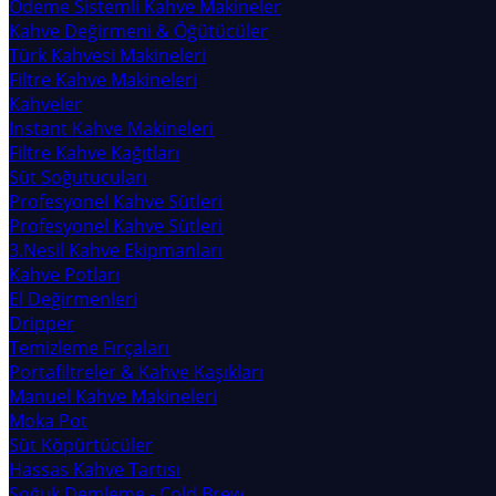
Ödeme Sistemli Kahve Makineler
Kahve Değirmeni & Öğütücüler
Türk Kahvesi Makineleri
Filtre Kahve Makineleri
Kahveler
Instant Kahve Makineleri
Filtre Kahve Kağıtları
Süt Soğutucuları
Profesyonel Kahve Sütleri
Profesyonel Kahve Sütleri
3.Nesil Kahve Ekipmanları
Kahve Potları
El Değirmenleri
Dripper
Temizleme Fırçaları
Portafiltreler & Kahve Kaşıkları
Manuel Kahve Makineleri
Moka Pot
Süt Köpürtücüler
Hassas Kahve Tartısı
Soğuk Demleme - Cold Brew