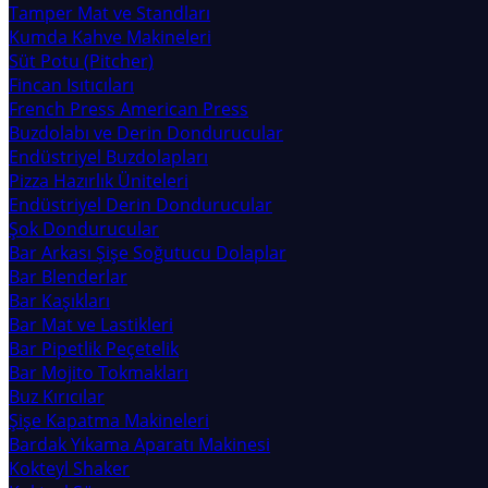
Tamper Mat ve Standları
Kumda Kahve Makineleri
Süt Potu (Pitcher)
Fincan Isıtıcıları
French Press American Press
Buzdolabı ve Derin Dondurucular
Endüstriyel Buzdolapları
Pizza Hazırlık Üniteleri
Endüstriyel Derin Dondurucular
Şok Dondurucular
Bar Arkası Şişe Soğutucu Dolaplar
Bar Blenderlar
Bar Kaşıkları
Bar Mat ve Lastikleri
Bar Pipetlik Peçetelik
Bar Mojito Tokmakları
Buz Kırıcılar
Şişe Kapatma Makineleri
Bardak Yıkama Aparatı Makinesi
Kokteyl Shaker