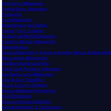
Dondurma Makineleri
Pamuk Şeker Makineleri
Soğuk Oda
Sorbe Makineler
Depolama ve İstif Rafları
Soğuk Teşhir Dolapları
Endüstriyel Mutfak Dolapları
Yardımcı Mutfak Ekipmanları
Davlumbazlar
Bulaşık Makineleri (
Bulaşık makineleri
Set Altı Bulaşık Maki
Bulaşıkhane Ekipmanları
Bardak Yıkama Makineleri
Çatal Kaşık Parlatma Makineleri
Bardak Kurutma Makineleri
Giriş & Çıkış Tezgahları
Duş & Su Sprey Üniteleri
Bulaşık Makinesi Deterjanları
Çöp Öğütücüler
Espresso Kahve Makineleri
Kahve Makineleri & Ekipmanları