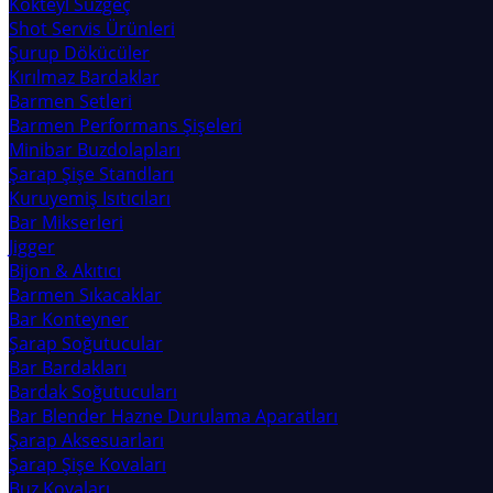
Kokteyl Süzgeç
Shot Servis Ürünleri
Şurup Dökücüler
Kırılmaz Bardaklar
Barmen Setleri
Barmen Performans Şişeleri
Minibar Buzdolapları
Şarap Şişe Standları
Kuruyemiş Isıtıcıları
Bar Mikserleri
Jigger
Bijon & Akıtıcı
Barmen Sıkacaklar
Bar Konteyner
Şarap Soğutucular
Bar Bardakları
Bardak Soğutucuları
Bar Blender Hazne Durulama Aparatları
Şarap Aksesuarları
Şarap Şişe Kovaları
Buz Kovaları