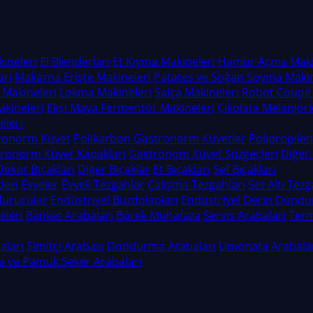
ineleri
El Blenderları
Et Kıyma Makineleri
Hamur Açma Maki
arı
Makarna Erişte Makineleri
Patates ve Soğan Soyma Makin
 Makineleri
Lokma Makineleri
Salça Makineleri
Robot Coupe 
kineleri
Ekşi Maya Fermentör Makineleri
Çikolata Melanjörl
leri
ronorm Küvet
Polikarbon Gastronorm Küvetler
Polipropile
ronorm Küvet Kapakları
Gastronom Küvet Süzgeçleri
Diğer
Dekor Bıçakları
Diğer Bıçaklar
Et Bıçakları
Şef Bıçakları
leri
Evyeler
Evyeli Tezgahlar
Çalışma Tezgahları
Set Altı Tez
durucular
Endüstriyel Buzdolapları
Endüstriyel Derin Dondu
eleri
Banket Arabaları
Börek Muhafaza
Servis Arabaları
Term
aları
Simitçi Arabası
Dondurma Arabaları
Limonata Arabala
a ve Pamuk Şeker Arabaları