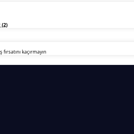
r
(2)
ş fırsatını kaçırmayın