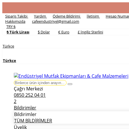
Sipariş Takibi
Yardım
Ödeme Bildirimi
İletişim
Hesap Numar
Hakkımızda
cafeendustriyel@gmail.com
TRY ₺
₺ Türk Lirası
$ Dolar
€ Euro
£ İngiliz Sterlini
Türkçe
Türkçe
Çağrı Merkezi
0850 252 04 01
2
Bildirimler
Bildirimler
TÜM BİLDİRİMLER
Üyelik