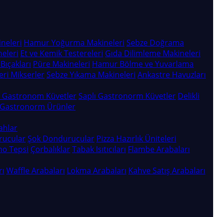
neleri
Hamur Yoğurma Makineleri
Sebze Doğrama
eleri
Et ve Kemik Testereleri
Gıda Dilimleme Makineleri
Bıçakları
Püre Makineleri
Hamur Bölme ve Yuvarlama
eri
Mikserler
Sebze Yıkama Makineleri
Ankastre Havuzları
n Gastronom Küvetler
Saplı Gastronorm Küvetler
Delikli
 Gastronorm Ürünler
gahlar
rucular
Şok Dondurucular
Pizza Hazırlık Üniteleri
o Tepsi
Çorbalıklar
Tabak Isıtıcıları
Flambe Arabaları
rı
Waffle Arabaları
Lokma Arabaları
Kahve Satış Arabaları