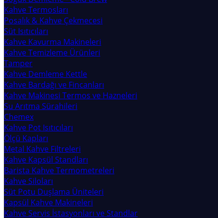
Kahve Termosları
Posalık & Kahve Çekmecesi
Süt Isıtıcıları
Kahve Kavurma Makineleri
Kahve Temizleme Ürünleri
Tamper
Kahve Demleme Kettle
Kahve Bardağı ve Fincanları
Kahve Makinesi Termos ve Hazneleri
Su Arıtma Sürahileri
Chemex
Kahve Pot Isıtıcıları
Ölçü Kapları
Metal Kahve Filtreleri
Kahve Kapsül Standları
Barista Kahve Termometreleri
Kahve Siloları
Süt Potu Duşlama Üniteleri
Kapsül Kahve Makineleri
Kahve Servis İstasyonları ve Standlar