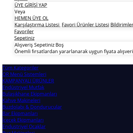
ÜYE GİRİŞİ YAP
Veya
HEMEN ÜYE OL
Karşılaştırma Listesi
Favori Ürünler Listesi
Bildirimle
Favoriler
Sepetiniz
Alışveriş Sepetiniz Boş
Önemli fırsatlardan yararlanarak uygun fiyata alışveri
Tüm Kategoriler
QR Menü Sistemleri
KAMPANYALI ÜRÜNLER
Endüstriyel Mutfak
Bulaşıkhane Ekipmanları
Kahve Makineleri
Buzdolabı & Dondurucular
Bar Ekipmanları
İçecek Ekipmanları
Endustriyel Ocaklar