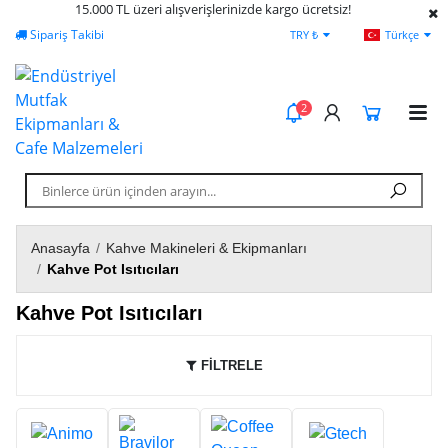
15.000 TL üzeri alışverişlerinizde kargo ücretsiz!
Yardım
Ödeme Bildirimi
TRY ₺
Türkçe
2
Anasayfa
/
Kahve Makineleri & Ekipmanları
/
Kahve Pot Isıtıcıları
Kahve Pot Isıtıcıları
FİLTRELE