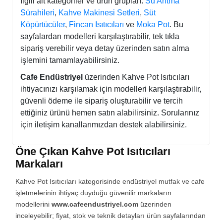
İlgili alt kategoriler ve ürün grupları:
Su Arıtma
Sürahileri
,
Kahve Makinesi Setleri
,
Süt
Köpürtücüler
,
Fincan Isıtıcıları
ve
Moka Pot
. Bu
sayfalardan modelleri karşılaştırabilir, tek tıkla
sipariş verebilir veya detay üzerinden satın alma
işlemini tamamlayabilirsiniz.
Cafe Endüstriyel
üzerinden Kahve Pot Isıtıcıları
ihtiyacınızı karşılamak için modelleri karşılaştırabilir,
güvenli ödeme ile sipariş oluşturabilir ve tercih
ettiğiniz ürünü hemen satın alabilirsiniz. Sorularınız
için iletişim kanallarımızdan destek alabilirsiniz.
Öne Çıkan Kahve Pot Isıtıcıları
Markaları
Kahve Pot Isıtıcıları kategorisinde endüstriyel mutfak ve cafe
işletmelerinin ihtiyaç duyduğu güvenilir markaların
modellerini
www.cafeendustriyel.com
üzerinden
inceleyebilir; fiyat, stok ve teknik detayları ürün sayfalarından