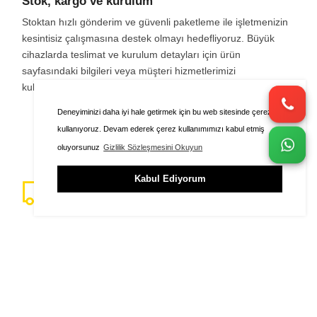
Stok, kargo ve kurulum
Stoktan hızlı gönderim ve güvenli paketleme ile işletmenizin
kesintisiz çalışmasına destek olmayı hedefliyoruz. Büyük
cihazlarda teslimat ve kurulum detayları için ürün
sayfasındaki bilgileri veya müşteri hizmetlerimizi
kullanabilirsiniz.
Deneyiminizi daha iyi hale getirmek için bu web sitesinde çerezleri
kullanıyoruz. Devam ederek çerez kullanımımızı kabul etmiş
oluyorsunuz
Gizlilik Sözleşmesini Okuyun
Kabul Ediyorum
Hızlı Kargo
Siparişinizin Ardından Anında Kargo
ÜYE GİRİŞİ
FAVORİLER
SEPET
Canlı Destek
%100 Müşteri Memnuniyeti
Güvenli Ödeme