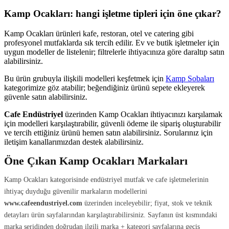
Kamp Ocakları: hangi işletme tipleri için öne çıkar?
Kamp Ocakları ürünleri kafe, restoran, otel ve catering gibi
profesyonel mutfaklarda sık tercih edilir. Ev ve butik işletmeler için
uygun modeller de listelenir; filtrelerle ihtiyacınıza göre daraltıp satın
alabilirsiniz.
Bu ürün grubuyla ilişkili modelleri keşfetmek için
Kamp Sobaları
kategorimize göz atabilir; beğendiğiniz ürünü sepete ekleyerek
güvenle satın alabilirsiniz.
Cafe Endüstriyel
üzerinden Kamp Ocakları ihtiyacınızı karşılamak
için modelleri karşılaştırabilir, güvenli ödeme ile sipariş oluşturabilir
ve tercih ettiğiniz ürünü hemen satın alabilirsiniz. Sorularınız için
iletişim kanallarımızdan destek alabilirsiniz.
Öne Çıkan Kamp Ocakları Markaları
Kamp Ocakları kategorisinde endüstriyel mutfak ve cafe işletmelerinin
ihtiyaç duyduğu güvenilir markaların modellerini
www.cafeendustriyel.com
üzerinden inceleyebilir; fiyat, stok ve teknik
detayları ürün sayfalarından karşılaştırabilirsiniz. Sayfanın üst kısmındaki
marka şeridinden doğrudan ilgili marka + kategori sayfalarına geçiş