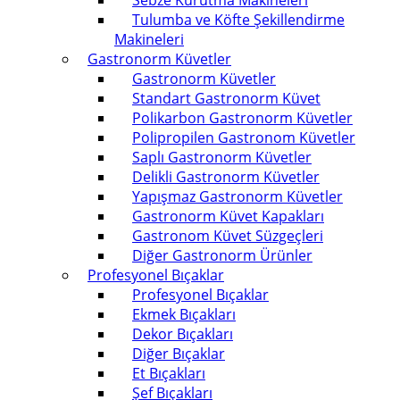
Sebze Kurutma Makineleri
Tulumba ve Köfte Şekillendirme
Makineleri
Gastronorm Küvetler
Gastronorm Küvetler
Standart Gastronorm Küvet
Polikarbon Gastronorm Küvetler
Polipropilen Gastronom Küvetler
Saplı Gastronorm Küvetler
Delikli Gastronorm Küvetler
Yapışmaz Gastronorm Küvetler
Gastronorm Küvet Kapakları
Gastronom Küvet Süzgeçleri
Diğer Gastronorm Ürünler
Profesyonel Bıçaklar
Profesyonel Bıçaklar
Ekmek Bıçakları
Dekor Bıçakları
Diğer Bıçaklar
Et Bıçakları
Şef Bıçakları