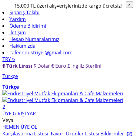
15.000 TL üzeri alışverişlerinizde kargo ücretsiz!
×
×
Sipariş Takibi
Yardım
Ödeme Bildirimi
İletişim
Hesap Numaralarımız
Hakkımızda
cafeendustriyel@gmail.com
TRY ₺
₺ Türk Lirası
$ Dolar
€ Euro
£ İngiliz Sterlini
Türkçe
Türkçe
2
ÜYE GİRİŞİ YAP
Veya
HEMEN ÜYE OL
Karşılaştırma Listesi
Favori Ürünler Listesi
Bildirimler
(2)