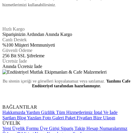
hizmetlerimizi kullanabilirsiniz.
Hızlı Kargo
Siparişinizin Ardından Anında Kargo
Canlı Destek
%100 Müşteri Memnuniyeti
Güvenli Ödeme
256 Bit SSL Şifreleme
Ücretsiz İade
Anında Ücretsiz İade
Bu sitenin içeriği ve görselleri kopyalanamaz veya satılamaz.
Yazılımı Cafe
Endüstriyel tarafından hazırlanmıştır.
BAĞLANTILAR
Hakkımızda
Yardım
Gizlilik
Tüm Hizmetlerimiz
İptal Ve İade
Şartları
Blog Yazıları
Foto Galeri
Paket Fiyatları
Bize Ulaşın
ÜYELİK
Yeni Üyelik Formu
Üye Girişi
Sipariş Takip
Hesap Numaralarımız