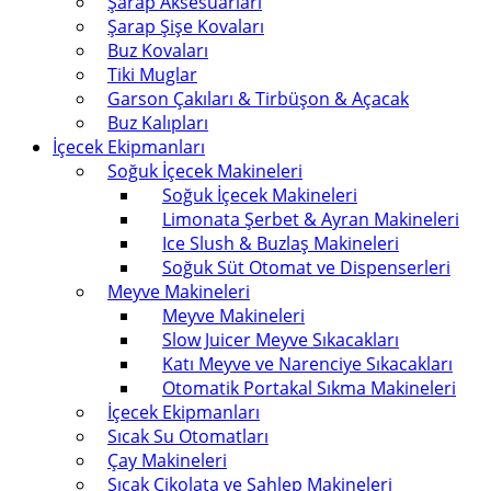
Şarap Aksesuarları
Şarap Şişe Kovaları
Buz Kovaları
Tiki Muglar
Garson Çakıları & Tirbüşon & Açacak
Buz Kalıpları
İçecek Ekipmanları
Soğuk İçecek Makineleri
Soğuk İçecek Makineleri
Limonata Şerbet & Ayran Makineleri
Ice Slush & Buzlaş Makineleri
Soğuk Süt Otomat ve Dispenserleri
Meyve Makineleri
Meyve Makineleri
Slow Juicer Meyve Sıkacakları
Katı Meyve ve Narenciye Sıkacakları
Otomatik Portakal Sıkma Makineleri
İçecek Ekipmanları
Sıcak Su Otomatları
Çay Makineleri
Sıcak Çikolata ve Sahlep Makineleri