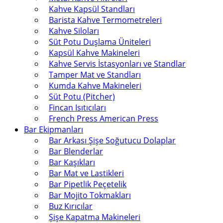
Kahve Kapsül Standları
Barista Kahve Termometreleri
Kahve Siloları
Süt Potu Duşlama Üniteleri
Kapsül Kahve Makineleri
Kahve Servis İstasyonları ve Standlar
Tamper Mat ve Standları
Kumda Kahve Makineleri
Süt Potu (Pitcher)
Fincan Isıtıcıları
French Press American Press
Bar Ekipmanları
Bar Arkası Şişe Soğutucu Dolaplar
Bar Blenderlar
Bar Kaşıkları
Bar Mat ve Lastikleri
Bar Pipetlik Peçetelik
Bar Mojito Tokmakları
Buz Kırıcılar
Şişe Kapatma Makineleri