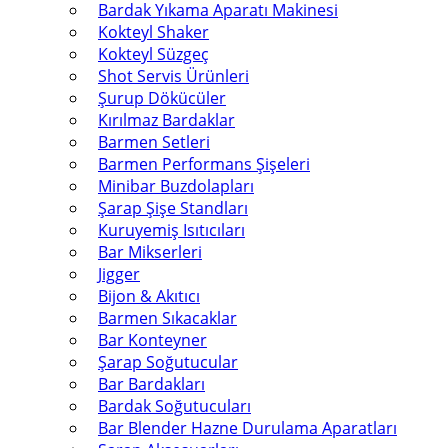
Bardak Yıkama Aparatı Makinesi
Kokteyl Shaker
Kokteyl Süzgeç
Shot Servis Ürünleri
Şurup Dökücüler
Kırılmaz Bardaklar
Barmen Setleri
Barmen Performans Şişeleri
Minibar Buzdolapları
Şarap Şişe Standları
Kuruyemiş Isıtıcıları
Bar Mikserleri
Jigger
Bijon & Akıtıcı
Barmen Sıkacaklar
Bar Konteyner
Şarap Soğutucular
Bar Bardakları
Bardak Soğutucuları
Bar Blender Hazne Durulama Aparatları