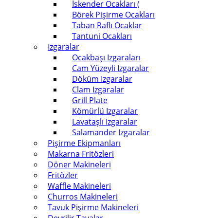
İskender Ocakları (
Börek Pişirme Ocakları
Taban Raflı Ocaklar
Tantuni Ocakları
Izgaralar
Ocakbaşı Izgaraları
Cam Yüzeyli Izgaralar
Döküm Izgaralar
Clam Izgaralar
Grill Plate
Kömürlü Izgaralar
Lavataşlı Izgaralar
Salamander Izgaralar
Pişirme Ekipmanları
Makarna Fritözleri
Döner Makineleri
Fritözler
Waffle Makineleri
Churros Makineleri
Tavuk Pişirme Makineleri