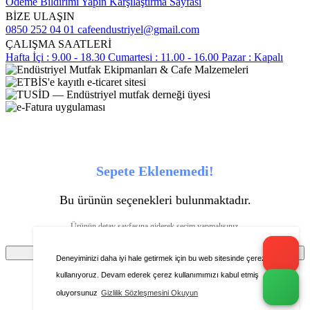
Ödeme Bildirimi Yapın
Karşılaştırma Sayfası
BİZE ULAŞIN
0850 252 04 01
cafeendustriyel@gmail.com
ÇALIŞMA SAATLERİ
Hafta İçi : 9.00 - 18.30
Cumartesi : 11.00 - 16.00
Pazar : Kapalı
Sepete Eklenemedi!
Bu ürünün seçenekleri bulunmaktadır.
Ürünün detay sayfasına giderek seçim yapmalısınız.
Tamam
Deneyiminizi daha iyi hale getirmek için bu web sitesinde çerezleri
kullanıyoruz. Devam ederek çerez kullanımımızı kabul etmiş
oluyorsunuz
Gizlilik Sözleşmesini Okuyun