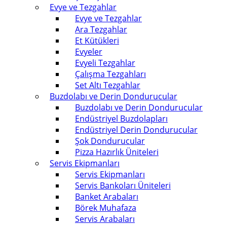
Evye ve Tezgahlar
Evye ve Tezgahlar
Ara Tezgahlar
Et Kütükleri
Evyeler
Evyeli Tezgahlar
Çalışma Tezgahları
Set Altı Tezgahlar
Buzdolabı ve Derin Dondurucular
Buzdolabı ve Derin Dondurucular
Endüstriyel Buzdolapları
Endüstriyel Derin Dondurucular
Şok Dondurucular
Pizza Hazırlık Üniteleri
Servis Ekipmanları
Servis Ekipmanları
Servis Bankoları Üniteleri
Banket Arabaları
Börek Muhafaza
Servis Arabaları