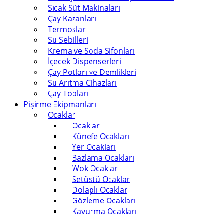
Sıcak Süt Makinaları
Çay Kazanları
Termoslar
Su Sebilleri
Krema ve Soda Sifonları
İçecek Dispenserleri
Çay Potları ve Demlikleri
Su Arıtma Cihazları
Çay Topları
Pişirme Ekipmanları
Ocaklar
Ocaklar
Künefe Ocakları
Yer Ocakları
Bazlama Ocakları
Wok Ocaklar
Setüstü Ocaklar
Dolaplı Ocaklar
Gözleme Ocakları
Kavurma Ocakları