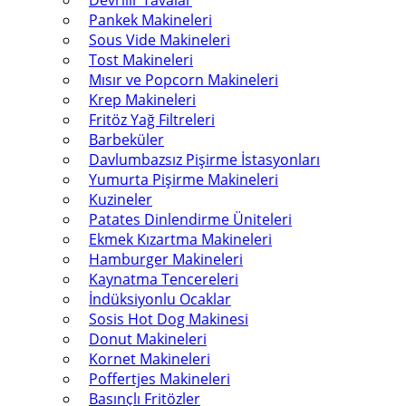
Devrilir Tavalar
Pankek Makineleri
Sous Vide Makineleri
Tost Makineleri
Mısır ve Popcorn Makineleri
Krep Makineleri
Fritöz Yağ Filtreleri
Barbeküler
Davlumbazsız Pişirme İstasyonları
Yumurta Pişirme Makineleri
Kuzineler
Patates Dinlendirme Üniteleri
Ekmek Kızartma Makineleri
Hamburger Makineleri
Kaynatma Tencereleri
İndüksiyonlu Ocaklar
Sosis Hot Dog Makinesi
Donut Makineleri
Kornet Makineleri
Poffertjes Makineleri
Basınçlı Fritözler