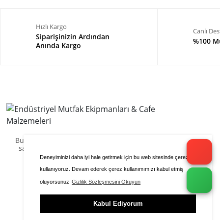
Hızlı Kargo
Canlı Des
Siparişinizin Ardından
%100 Mü
Anında Kargo
Bu sitenin içeriği ve görselleri kopyalanamaz veya
satılamaz.
Yazılımı Cafe Endüstriyel tarafından
hazırlanmıştır.
Deneyiminizi daha iyi hale getirmek için bu web sitesinde çerezleri
kullanıyoruz. Devam ederek çerez kullanımımızı kabul etmiş
oluyorsunuz
Gizlilik Sözleşmesini Okuyun
Kabul Ediyorum