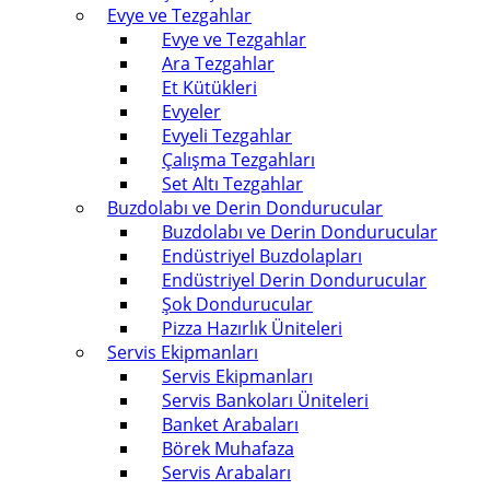
Evye ve Tezgahlar
Evye ve Tezgahlar
Ara Tezgahlar
Et Kütükleri
Evyeler
Evyeli Tezgahlar
Çalışma Tezgahları
Set Altı Tezgahlar
Buzdolabı ve Derin Dondurucular
Buzdolabı ve Derin Dondurucular
Endüstriyel Buzdolapları
Endüstriyel Derin Dondurucular
Şok Dondurucular
Pizza Hazırlık Üniteleri
Servis Ekipmanları
Servis Ekipmanları
Servis Bankoları Üniteleri
Banket Arabaları
Börek Muhafaza
Servis Arabaları