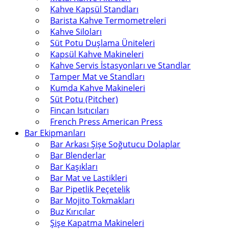
Kahve Kapsül Standları
Barista Kahve Termometreleri
Kahve Siloları
Süt Potu Duşlama Üniteleri
Kapsül Kahve Makineleri
Kahve Servis İstasyonları ve Standlar
Tamper Mat ve Standları
Kumda Kahve Makineleri
Süt Potu (Pitcher)
Fincan Isıtıcıları
French Press American Press
Bar Ekipmanları
Bar Arkası Şişe Soğutucu Dolaplar
Bar Blenderlar
Bar Kaşıkları
Bar Mat ve Lastikleri
Bar Pipetlik Peçetelik
Bar Mojito Tokmakları
Buz Kırıcılar
Şişe Kapatma Makineleri