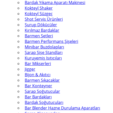
Bardak Yıkama Aparatı Makinesi
Kokteyl Shaker
Kokteyl Süzgeç
Shot Servis Ürünleri
Şurup Dökücüler
Kırılmaz Bardaklar
Barmen Setleri
Barmen Performans Şişeleri
Minibar Buzdolapları
Şarap Şişe Standları
Kuruyemiş Isıtıcıları
Bar Mikserleri
Jigger
Bijon & Akıtıcı
Barmen Sıkacaklar
Bar Konteyner
Şarap Soğutucular
Bar Bardakları
Bardak Soğutucuları
Bar Blender Hazne Durulama Aparatları