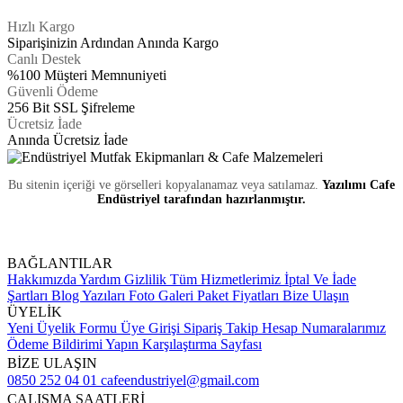
Hızlı Kargo
Siparişinizin Ardından Anında Kargo
Canlı Destek
%100 Müşteri Memnuniyeti
Güvenli Ödeme
256 Bit SSL Şifreleme
Ücretsiz İade
Anında Ücretsiz İade
Bu sitenin içeriği ve görselleri kopyalanamaz veya satılamaz.
Yazılımı Cafe
Endüstriyel tarafından hazırlanmıştır.
BAĞLANTILAR
Hakkımızda
Yardım
Gizlilik
Tüm Hizmetlerimiz
İptal Ve İade
Şartları
Blog Yazıları
Foto Galeri
Paket Fiyatları
Bize Ulaşın
ÜYELİK
Yeni Üyelik Formu
Üye Girişi
Sipariş Takip
Hesap Numaralarımız
Ödeme Bildirimi Yapın
Karşılaştırma Sayfası
BİZE ULAŞIN
0850 252 04 01
cafeendustriyel@gmail.com
ÇALIŞMA SAATLERİ