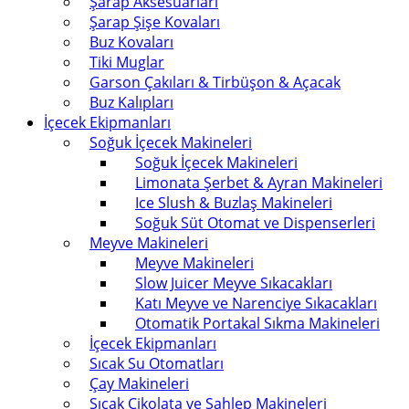
Şarap Aksesuarları
Şarap Şişe Kovaları
Buz Kovaları
Tiki Muglar
Garson Çakıları & Tirbüşon & Açacak
Buz Kalıpları
İçecek Ekipmanları
Soğuk İçecek Makineleri
Soğuk İçecek Makineleri
Limonata Şerbet & Ayran Makineleri
Ice Slush & Buzlaş Makineleri
Soğuk Süt Otomat ve Dispenserleri
Meyve Makineleri
Meyve Makineleri
Slow Juicer Meyve Sıkacakları
Katı Meyve ve Narenciye Sıkacakları
Otomatik Portakal Sıkma Makineleri
İçecek Ekipmanları
Sıcak Su Otomatları
Çay Makineleri
Sıcak Çikolata ve Sahlep Makineleri