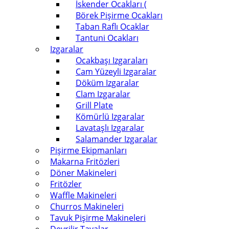
İskender Ocakları (
Börek Pişirme Ocakları
Taban Raflı Ocaklar
Tantuni Ocakları
Izgaralar
Ocakbaşı Izgaraları
Cam Yüzeyli Izgaralar
Döküm Izgaralar
Clam Izgaralar
Grill Plate
Kömürlü Izgaralar
Lavataşlı Izgaralar
Salamander Izgaralar
Pişirme Ekipmanları
Makarna Fritözleri
Döner Makineleri
Fritözler
Waffle Makineleri
Churros Makineleri
Tavuk Pişirme Makineleri