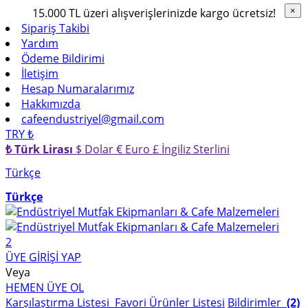
15.000 TL üzeri alışverişlerinizde kargo ücretsiz!
×
×
Sipariş Takibi
Yardım
Ödeme Bildirimi
İletişim
Hesap Numaralarımız
Hakkımızda
cafeendustriyel@gmail.com
TRY ₺
₺ Türk Lirası
$ Dolar
€ Euro
£ İngiliz Sterlini
Türkçe
Türkçe
2
ÜYE GİRİŞİ YAP
Veya
HEMEN ÜYE OL
Karşılaştırma Listesi
Favori Ürünler Listesi
Bildirimler
(2)