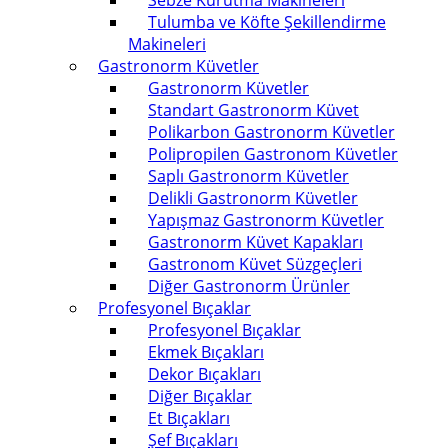
Sebze Kurutma Makineleri
Tulumba ve Köfte Şekillendirme
Makineleri
Gastronorm Küvetler
Gastronorm Küvetler
Standart Gastronorm Küvet
Polikarbon Gastronorm Küvetler
Polipropilen Gastronom Küvetler
Saplı Gastronorm Küvetler
Delikli Gastronorm Küvetler
Yapışmaz Gastronorm Küvetler
Gastronorm Küvet Kapakları
Gastronom Küvet Süzgeçleri
Diğer Gastronorm Ürünler
Profesyonel Bıçaklar
Profesyonel Bıçaklar
Ekmek Bıçakları
Dekor Bıçakları
Diğer Bıçaklar
Et Bıçakları
Şef Bıçakları