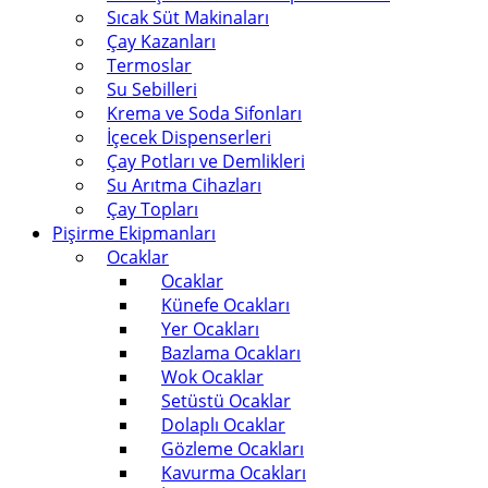
Sıcak Süt Makinaları
Çay Kazanları
Termoslar
Su Sebilleri
Krema ve Soda Sifonları
İçecek Dispenserleri
Çay Potları ve Demlikleri
Su Arıtma Cihazları
Çay Topları
Pişirme Ekipmanları
Ocaklar
Ocaklar
Künefe Ocakları
Yer Ocakları
Bazlama Ocakları
Wok Ocaklar
Setüstü Ocaklar
Dolaplı Ocaklar
Gözleme Ocakları
Kavurma Ocakları