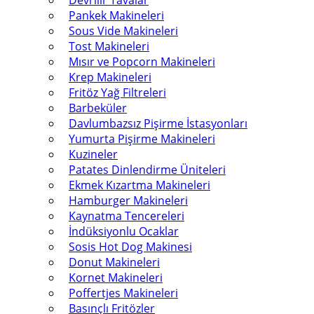
Devrilir Tavalar
Pankek Makineleri
Sous Vide Makineleri
Tost Makineleri
Mısır ve Popcorn Makineleri
Krep Makineleri
Fritöz Yağ Filtreleri
Barbeküler
Davlumbazsız Pişirme İstasyonları
Yumurta Pişirme Makineleri
Kuzineler
Patates Dinlendirme Üniteleri
Ekmek Kızartma Makineleri
Hamburger Makineleri
Kaynatma Tencereleri
İndüksiyonlu Ocaklar
Sosis Hot Dog Makinesi
Donut Makineleri
Kornet Makineleri
Poffertjes Makineleri
Basınçlı Fritözler