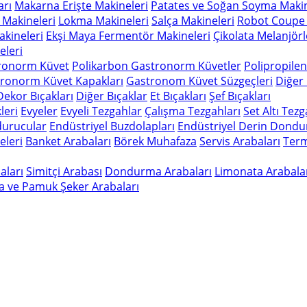
arı
Makarna Erişte Makineleri
Patates ve Soğan Soyma Makin
 Makineleri
Lokma Makineleri
Salça Makineleri
Robot Coupe 
kineleri
Ekşi Maya Fermentör Makineleri
Çikolata Melanjörl
leri
ronorm Küvet
Polikarbon Gastronorm Küvetler
Polipropile
ronorm Küvet Kapakları
Gastronom Küvet Süzgeçleri
Diğer
Dekor Bıçakları
Diğer Bıçaklar
Et Bıçakları
Şef Bıçakları
leri
Evyeler
Evyeli Tezgahlar
Çalışma Tezgahları
Set Altı Tez
durucular
Endüstriyel Buzdolapları
Endüstriyel Derin Dondu
eleri
Banket Arabaları
Börek Muhafaza
Servis Arabaları
Term
aları
Simitçi Arabası
Dondurma Arabaları
Limonata Arabala
a ve Pamuk Şeker Arabaları