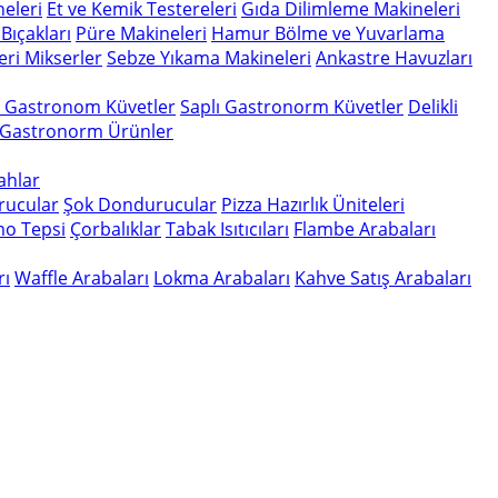
eleri
Et ve Kemik Testereleri
Gıda Dilimleme Makineleri
Bıçakları
Püre Makineleri
Hamur Bölme ve Yuvarlama
eri
Mikserler
Sebze Yıkama Makineleri
Ankastre Havuzları
n Gastronom Küvetler
Saplı Gastronorm Küvetler
Delikli
 Gastronorm Ürünler
gahlar
rucular
Şok Dondurucular
Pizza Hazırlık Üniteleri
o Tepsi
Çorbalıklar
Tabak Isıtıcıları
Flambe Arabaları
rı
Waffle Arabaları
Lokma Arabaları
Kahve Satış Arabaları