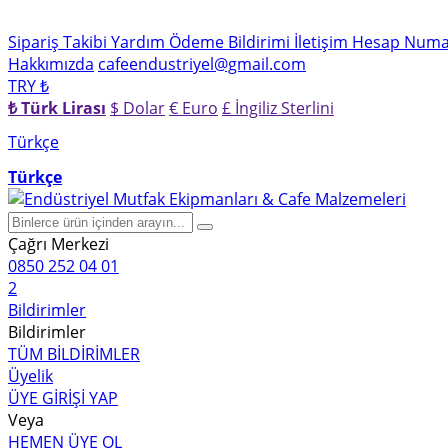
Sipariş Takibi
Yardım
Ödeme Bildirimi
İletişim
Hesap Numar
Hakkımızda
cafeendustriyel@gmail.com
TRY ₺
₺ Türk Lirası
$ Dolar
€ Euro
£ İngiliz Sterlini
Türkçe
Türkçe
Çağrı Merkezi
0850 252 04 01
2
Bildirimler
Bildirimler
TÜM BİLDİRİMLER
Üyelik
ÜYE GİRİŞİ YAP
Veya
HEMEN ÜYE OL