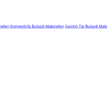
neleri
Konveyörlü Bulaşık Makineleri
Giyotin Tip Bulaşık Maki