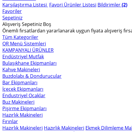
Karşılaştırma Listesi
Favori Ürünler Listesi
Bildirimler
(2)
Favoriler
Sepetiniz
Alışveriş Sepetiniz Boş
Önemli fırsatlardan yararlanarak uygun fiyata alışveriş fırs
Tüm Kategoriler
QR Menü Sistemleri
KAMPANYALI ÜRÜNLER
Endüstriyel Mutfak
Bulaşıkhane Ekipmanları
Kahve Makineleri
Buzdolabı & Dondurucular
Bar Ekipmanları
İçecek Ekipmanları
Endustriyel Ocaklar
Buz Makineleri
Pişirme Ekipmanları
Hazırlık Makineleri
Fırınlar
Hazırlık Makineleri
Hazırlık Makineleri
Ekmek Dilimleme Mak