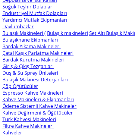
Depolama ve İstif Rafları
Soğuk Teşhir Dolapları
Endüstriyel Mutfak Dolapları
Yardımcı Mutfak Ekipmanları
Davlumbazlar
Bulaşık Makineleri (
Bulaşık makineleri
Set Altı Bulaşık Maki
Bulaşıkhane Ekipmanları
Bardak Yıkama Makineleri
Çatal Kaşık Parlatma Makineleri
Bardak Kurutma Makineleri
Giriş & Çıkış Tezgahları
Duş & Su Sprey Üniteleri
Bulaşık Makinesi Deterjanları
Çöp Öğütücüler
Espresso Kahve Makineleri
Kahve Makineleri & Ekipmanları
Ödeme Sistemli Kahve Makineler
Kahve Değirmeni & Öğütücüler
Türk Kahvesi Makineleri
Filtre Kahve Makineleri
Kahveler