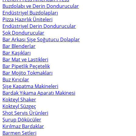
Buzdolabı ve Derin Dondurucular
Endüstriyel Buzdolapları
Pizza Hazırlık Üniteleri
Endüstriyel Derin Dondurucular
Şok Dondurucular
Bar Arkası Şişe Soğutucu Dolaplar
Bar Blenderlar
Bar Kaşıkları
Bar Mat ve Lastikleri
Bar Pipetlik Peçetelik
Bar Mojito Tokmakları
Buz Kırıcılar
Şişe Kapatma Makineleri
Bardak Yıkama Aparatı Makinesi
Kokteyl Shaker
Kokteyl Süzgeç
Shot Servis Ürünleri
Şurup Dökücüler
Kırılmaz Bardaklar
Barmen Setleri