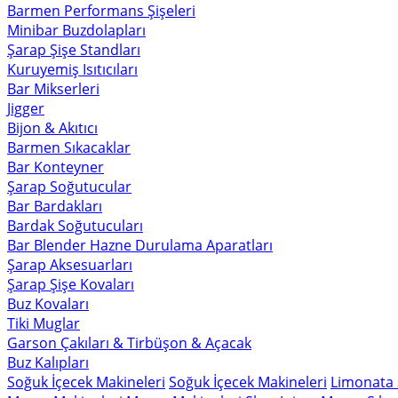
Barmen Performans Şişeleri
Minibar Buzdolapları
Şarap Şişe Standları
Kuruyemiş Isıtıcıları
Bar Mikserleri
Jigger
Bijon & Akıtıcı
Barmen Sıkacaklar
Bar Konteyner
Şarap Soğutucular
Bar Bardakları
Bardak Soğutucuları
Bar Blender Hazne Durulama Aparatları
Şarap Aksesuarları
Şarap Şişe Kovaları
Buz Kovaları
Tiki Muglar
Garson Çakıları & Tirbüşon & Açacak
Buz Kalıpları
Soğuk İçecek Makineleri
Soğuk İçecek Makineleri
Limonata 