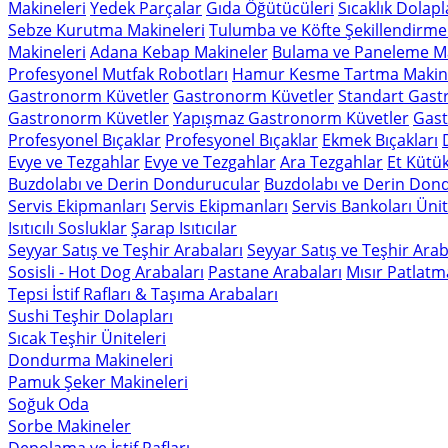
Makineleri
Yedek Parçalar
Gıda Öğütücüleri
Sıcaklık Dolapl
Sebze Kurutma Makineleri
Tulumba ve Köfte Şekillendirme
Makineleri
Adana Kebap Makineler
Bulama ve Paneleme Ma
Profesyonel Mutfak Robotları
Hamur Kesme Tartma Makine
Gastronorm Küvetler
Gastronorm Küvetler
Standart Gast
Gastronorm Küvetler
Yapışmaz Gastronorm Küvetler
Gast
Profesyonel Bıçaklar
Profesyonel Bıçaklar
Ekmek Bıçakları
Evye ve Tezgahlar
Evye ve Tezgahlar
Ara Tezgahlar
Et Kütük
Buzdolabı ve Derin Dondurucular
Buzdolabı ve Derin Don
Servis Ekipmanları
Servis Ekipmanları
Servis Bankoları Ünit
Isıtıcılı Sosluklar
Şarap Isıtıcılar
Seyyar Satış ve Teşhir Arabaları
Seyyar Satış ve Teşhir Arab
Sosisli - Hot Dog Arabaları
Pastane Arabaları
Mısır Patlatm
Tepsi İstif Rafları & Taşıma Arabaları
Sushi Teşhir Dolapları
Sıcak Teşhir Üniteleri
Dondurma Makineleri
Pamuk Şeker Makineleri
Soğuk Oda
Sorbe Makineler