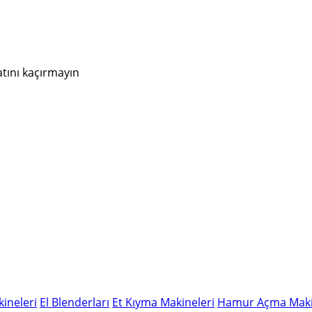
atını kaçırmayın
ineleri
El Blenderları
Et Kıyma Makineleri
Hamur Açma Maki