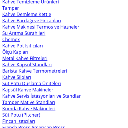
Kahve Temizleme Ürünleri
Tamper
Kahve Demleme Kettle
Kahve Bardağı ve Fincanları
Kahve Makinesi Termos ve Hazneleri
Su Arıtma Sürahileri
Chemex
Kahve Pot Isıtıcıları
Ölçü Kapları
Metal Kahve Filtreleri
Kahve Kapsül Standları
Barista Kahve Termometreleri
Kahve Siloları
Süt Potu Duşlama Üniteleri
Kapsül Kahve Makineleri
Kahve Servis İstasyonları ve Standlar
Tamper Mat ve Standları
Kumda Kahve Makineleri
Süt Potu (Pitcher)
Fincan Isıtıcıları
French Press American Press