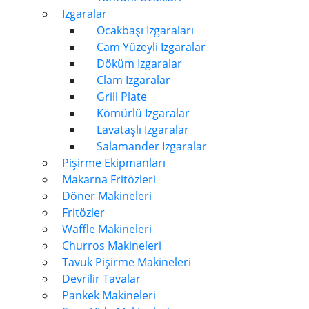
Izgaralar
Ocakbaşı Izgaraları
Cam Yüzeyli Izgaralar
Döküm Izgaralar
Clam Izgaralar
Grill Plate
Kömürlü Izgaralar
Lavataşlı Izgaralar
Salamander Izgaralar
Pişirme Ekipmanları
Makarna Fritözleri
Döner Makineleri
Fritözler
Waffle Makineleri
Churros Makineleri
Tavuk Pişirme Makineleri
Devrilir Tavalar
Pankek Makineleri