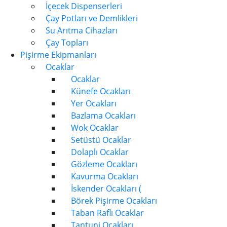
İçecek Dispenserleri
Çay Potları ve Demlikleri
Su Arıtma Cihazları
Çay Topları
Pişirme Ekipmanları
Ocaklar
Ocaklar
Künefe Ocakları
Yer Ocakları
Bazlama Ocakları
Wok Ocaklar
Setüstü Ocaklar
Dolaplı Ocaklar
Gözleme Ocakları
Kavurma Ocakları
İskender Ocakları (
Börek Pişirme Ocakları
Taban Raflı Ocaklar
Tantuni Ocakları