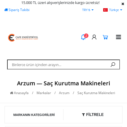
15.000 TL üzeri alışverişlerinizde kargo ücretsiz!
Sipariş Takibi
Yardım
Öd
TRY ₺
Türkçe
2
Arzum — Saç Kurutma Makineleri
Anasayfa
/
Markalar
/
Arzum
/
Saç Kurutma Makineleri
FİLTRELE
MARKANIN KATEGORILERI