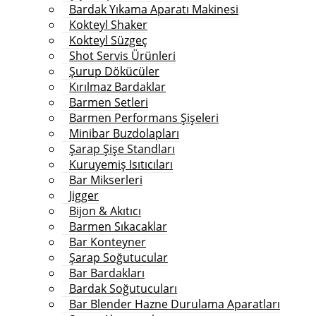
Bardak Yıkama Aparatı Makinesi
Kokteyl Shaker
Kokteyl Süzgeç
Shot Servis Ürünleri
Şurup Dökücüler
Kırılmaz Bardaklar
Barmen Setleri
Barmen Performans Şişeleri
Minibar Buzdolapları
Şarap Şişe Standları
Kuruyemiş Isıtıcıları
Bar Mikserleri
Jigger
Bijon & Akıtıcı
Barmen Sıkacaklar
Bar Konteyner
Şarap Soğutucular
Bar Bardakları
Bardak Soğutucuları
Bar Blender Hazne Durulama Aparatları