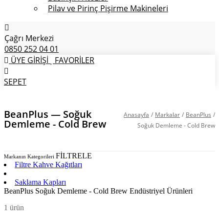
Pilav ve Pirinç Pişirme Makineleri
Çağrı Merkezi
0850 252 04 01
ÜYE GİRİŞİ
FAVORİLER
SEPET
BeanPlus — Soğuk
Anasayfa
/
Markalar
/
BeanPlus
/
Demleme - Cold Brew
Soğuk Demleme - Cold Brew
FİLTRELE
Markanın Kategorileri
Filtre Kahve Kağıtları
Soğuk Demleme - Cold Brew
Saklama Kapları
BeanPlus Soğuk Demleme - Cold Brew Endüstriyel Ürünleri
1 ürün