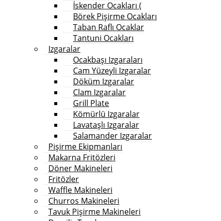
İskender Ocakları (
Börek Pişirme Ocakları
Taban Raflı Ocaklar
Tantuni Ocakları
Izgaralar
Ocakbaşı Izgaraları
Cam Yüzeyli Izgaralar
Döküm Izgaralar
Clam Izgaralar
Grill Plate
Kömürlü Izgaralar
Lavataşlı Izgaralar
Salamander Izgaralar
Pişirme Ekipmanları
Makarna Fritözleri
Döner Makineleri
Fritözler
Waffle Makineleri
Churros Makineleri
Tavuk Pişirme Makineleri