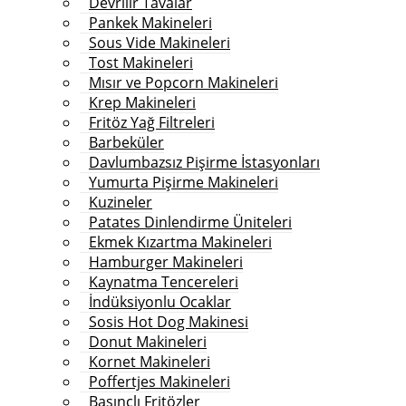
Devrilir Tavalar
Pankek Makineleri
Sous Vide Makineleri
Tost Makineleri
Mısır ve Popcorn Makineleri
Krep Makineleri
Fritöz Yağ Filtreleri
Barbeküler
Davlumbazsız Pişirme İstasyonları
Yumurta Pişirme Makineleri
Kuzineler
Patates Dinlendirme Üniteleri
Ekmek Kızartma Makineleri
Hamburger Makineleri
Kaynatma Tencereleri
İndüksiyonlu Ocaklar
Sosis Hot Dog Makinesi
Donut Makineleri
Kornet Makineleri
Poffertjes Makineleri
Basınçlı Fritözler