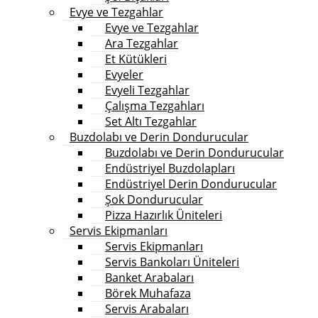
Evye ve Tezgahlar
Evye ve Tezgahlar
Ara Tezgahlar
Et Kütükleri
Evyeler
Evyeli Tezgahlar
Çalışma Tezgahları
Set Altı Tezgahlar
Buzdolabı ve Derin Dondurucular
Buzdolabı ve Derin Dondurucular
Endüstriyel Buzdolapları
Endüstriyel Derin Dondurucular
Şok Dondurucular
Pizza Hazırlık Üniteleri
Servis Ekipmanları
Servis Ekipmanları
Servis Bankoları Üniteleri
Banket Arabaları
Börek Muhafaza
Servis Arabaları