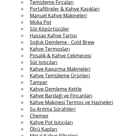
Temizleme Fırçaları
Portafiltreler & Kahve Kaşıkları
Manuel Kahve Makineleri
Moka Pot
Süt Köpürtücüler
Hassas Kahve Tartısı
Soğuk Demleme - Cold Brew
Kahve Termosları
Posalık & Kahve Çekmecesi
Süt Isıtıcıları
Kahve Kavurma Makineleri
Kahve Temizleme Ürünleri
Tamper
Kahve Demleme Kettle
Kahve Bardağı ve Fincanları
Kahve Makinesi Termos ve Hazneleri
Su Arıtma Sürahileri
Chemex
Kahve Pot Isıtıcıları
Ölçü Kapları
Metal Kahve Filtreleri