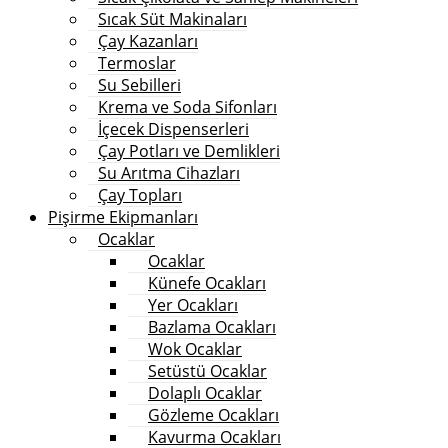
Sıcak Süt Makinaları
Çay Kazanları
Termoslar
Su Sebilleri
Krema ve Soda Sifonları
İçecek Dispenserleri
Çay Potları ve Demlikleri
Su Arıtma Cihazları
Çay Topları
Pişirme Ekipmanları
Ocaklar
Ocaklar
Künefe Ocakları
Yer Ocakları
Bazlama Ocakları
Wok Ocaklar
Setüstü Ocaklar
Dolaplı Ocaklar
Gözleme Ocakları
Kavurma Ocakları