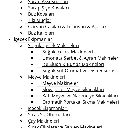
Şarap Aksesuarları
Şarap Şişe Kovaları
Buz Kovaları
Tiki Muglar
Garson Çakıları & Tirbüşon & Açacak
Buz Kalıpları
İçecek Ekipmanları
Soğuk İçecek Makineleri
Soğuk İçecek Makineleri
Limonata Şerbet & Ayran Makineleri
Ice Slush & Buzlaş Makineleri
Soğuk Süt Otomat ve Dispenserleri
Meyve Makineleri
Meyve Makineleri
Slow Juicer Meyve Sıkacakları
Katı Meyve ve Narenciye Sıkacakları
Otomatik Portakal Sıkma Makineleri
İçecek Ekipmanları
Sıcak Su Otomatları
Çay Makineleri
Sıcak Çikolata ve Sahlep Makineleri