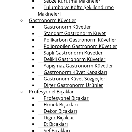
Sebze Kurutma Makineleri
Tulumba ve Köfte Şekillendirme
Makineleri
Gastronorm Küvetler
Gastronorm Küvetler
Standart Gastronorm Küvet
Polikarbon Gastronorm Küvetler
Polipropilen Gastronom Küvetler
Saplı Gastronorm Küvetler
Delikli Gastronorm Küvetler
Yapışmaz Gastronorm Küvetler
Gastronorm Küvet Kapakları
Gastronom Küvet Süzgeçleri
Diğer Gastronorm Ürünler
Profesyonel Bıçaklar
Profesyonel Bıçaklar
Ekmek Bıçakları
Dekor Bıçakları
Diğer Bıçaklar
Et Bıçakları
Şef Bıçakları