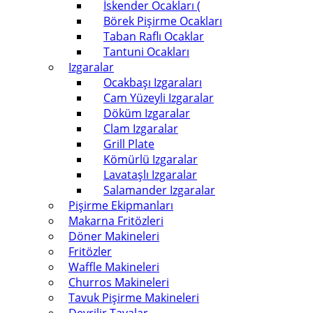
İskender Ocakları (
Börek Pişirme Ocakları
Taban Raflı Ocaklar
Tantuni Ocakları
Izgaralar
Ocakbaşı Izgaraları
Cam Yüzeyli Izgaralar
Döküm Izgaralar
Clam Izgaralar
Grill Plate
Kömürlü Izgaralar
Lavataşlı Izgaralar
Salamander Izgaralar
Pişirme Ekipmanları
Makarna Fritözleri
Döner Makineleri
Fritözler
Waffle Makineleri
Churros Makineleri
Tavuk Pişirme Makineleri