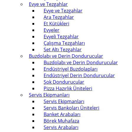
Evye ve Tezgahlar
Evye ve Tezgahlar
Ara Tezgahlar
Et Kütükleri
Evyeler
Evyeli Tezgahlar
Çalışma Tezgahları
Set Altı Tezgahlar
Buzdolabı ve Derin Dondurucular
Buzdolabı ve Derin Dondurucular
Endüstriyel Buzdolapları
Endüstriyel Derin Dondurucular
Şok Dondurucular
Pizza Hazırlık Üniteleri
Servis Ekipmanları
Servis Ekipmanları
Servis Bankoları Üniteleri
Banket Arabaları
Börek Muhafaza
Servis Arabaları