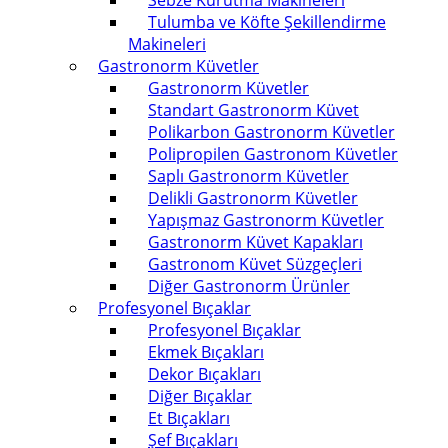
Sebze Kurutma Makineleri
Tulumba ve Köfte Şekillendirme
Makineleri
Gastronorm Küvetler
Gastronorm Küvetler
Standart Gastronorm Küvet
Polikarbon Gastronorm Küvetler
Polipropilen Gastronom Küvetler
Saplı Gastronorm Küvetler
Delikli Gastronorm Küvetler
Yapışmaz Gastronorm Küvetler
Gastronorm Küvet Kapakları
Gastronom Küvet Süzgeçleri
Diğer Gastronorm Ürünler
Profesyonel Bıçaklar
Profesyonel Bıçaklar
Ekmek Bıçakları
Dekor Bıçakları
Diğer Bıçaklar
Et Bıçakları
Şef Bıçakları