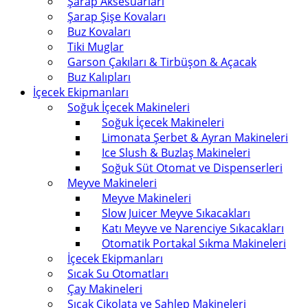
Şarap Aksesuarları
Şarap Şişe Kovaları
Buz Kovaları
Tiki Muglar
Garson Çakıları & Tirbüşon & Açacak
Buz Kalıpları
İçecek Ekipmanları
Soğuk İçecek Makineleri
Soğuk İçecek Makineleri
Limonata Şerbet & Ayran Makineleri
Ice Slush & Buzlaş Makineleri
Soğuk Süt Otomat ve Dispenserleri
Meyve Makineleri
Meyve Makineleri
Slow Juicer Meyve Sıkacakları
Katı Meyve ve Narenciye Sıkacakları
Otomatik Portakal Sıkma Makineleri
İçecek Ekipmanları
Sıcak Su Otomatları
Çay Makineleri
Sıcak Çikolata ve Sahlep Makineleri