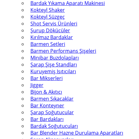
Bardak Yıkama Aparatı Makinesi
Kokteyl Shaker
Kokteyl Süzgeç
Shot Servis Ürünleri
Şurup Dökücüler
Kırılmaz Bardaklar
Barmen Setleri
Barmen Performans Şişeleri
Minibar Buzdolapları
Şarap Şişe Standları
Kuruyemiş Isıtıcıları
Bar Mikserleri
Jigger
Bijon & Akıtıcı
Barmen Sıkacaklar
Bar Konteyner
Şarap Soğutucular
Bar Bardakları
Bardak Soğutucuları
Bar Blender Hazne Durulama Aparatları