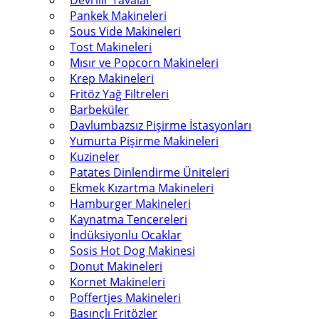
Devrilir Tavalar
Pankek Makineleri
Sous Vide Makineleri
Tost Makineleri
Mısır ve Popcorn Makineleri
Krep Makineleri
Fritöz Yağ Filtreleri
Barbeküler
Davlumbazsız Pişirme İstasyonları
Yumurta Pişirme Makineleri
Kuzineler
Patates Dinlendirme Üniteleri
Ekmek Kızartma Makineleri
Hamburger Makineleri
Kaynatma Tencereleri
İndüksiyonlu Ocaklar
Sosis Hot Dog Makinesi
Donut Makineleri
Kornet Makineleri
Poffertjes Makineleri
Basınçlı Fritözler