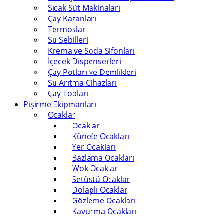
Sıcak Süt Makinaları
Çay Kazanları
Termoslar
Su Sebilleri
Krema ve Soda Sifonları
İçecek Dispenserleri
Çay Potları ve Demlikleri
Su Arıtma Cihazları
Çay Topları
Pişirme Ekipmanları
Ocaklar
Ocaklar
Künefe Ocakları
Yer Ocakları
Bazlama Ocakları
Wok Ocaklar
Setüstü Ocaklar
Dolaplı Ocaklar
Gözleme Ocakları
Kavurma Ocakları