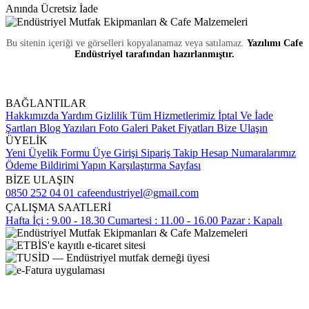
Anında Ücretsiz İade
Bu sitenin içeriği ve görselleri kopyalanamaz veya satılamaz.
Yazılımı Cafe
Endüstriyel tarafından hazırlanmıştır.
BAĞLANTILAR
Hakkımızda
Yardım
Gizlilik
Tüm Hizmetlerimiz
İptal Ve İade
Şartları
Blog Yazıları
Foto Galeri
Paket Fiyatları
Bize Ulaşın
ÜYELİK
Yeni Üyelik Formu
Üye Girişi
Sipariş Takip
Hesap Numaralarımız
Ödeme Bildirimi Yapın
Karşılaştırma Sayfası
BİZE ULAŞIN
0850 252 04 01
cafeendustriyel@gmail.com
ÇALIŞMA SAATLERİ
Hafta İçi : 9.00 - 18.30
Cumartesi : 11.00 - 16.00
Pazar : Kapalı