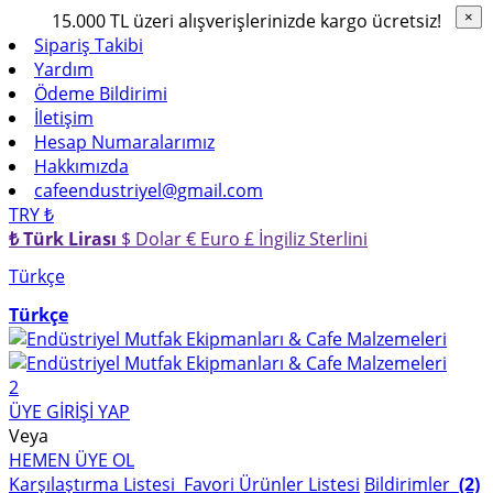
15.000 TL üzeri alışverişlerinizde kargo ücretsiz!
×
×
Sipariş Takibi
Yardım
Ödeme Bildirimi
İletişim
Hesap Numaralarımız
Hakkımızda
cafeendustriyel@gmail.com
TRY ₺
₺ Türk Lirası
$ Dolar
€ Euro
£ İngiliz Sterlini
Türkçe
Türkçe
2
ÜYE GİRİŞİ YAP
Veya
HEMEN ÜYE OL
Karşılaştırma Listesi
Favori Ürünler Listesi
Bildirimler
(2)