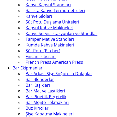
Kahve Kapsül Standları
Barista Kahve Termometreleri
Kahve Siloları
Süt Potu Duşlama Üniteleri
Kapsül Kahve Makineleri
Kahve Servis İstasyonları ve Standlar
Tamper Mat ve Standları
Kumda Kahve Makineleri
Süt Potu (Pitcher)
Fincan Isıtıcıları
French Press American Press
Bar Ekipmanları
Bar Arkası Şişe Soğutucu Dolaplar
Bar Blenderlar
Bar Kaşıkları
Bar Mat ve Lastikleri
Bar Pipetlik Peçetelik
Bar Mojito Tokmakları
Buz Kırıcılar
Şişe Kapatma Makineleri