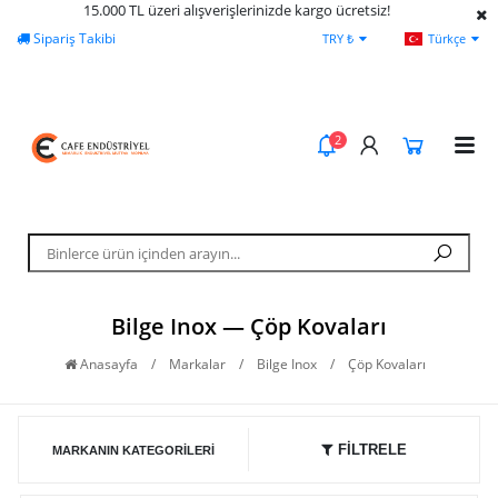
15.000 TL üzeri alışverişlerinizde kargo ücretsiz!
Sipariş Takibi
Yardım
Öd
TRY ₺
Türkçe
2
Bilge Inox — Çöp Kovaları
Anasayfa
/
Markalar
/
Bilge Inox
/
Çöp Kovaları
FİLTRELE
MARKANIN KATEGORILERI