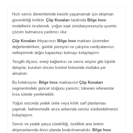
Hızlı servis dönemlerinde kesinti yaşamamak için ekipman
güvenilirliği kritiktir.
Çöp Kovaları
tarafında
Bilge Inox
modellerini incelemek, yoğun saat simülasyonunuzla uyumlu
çözüm bulmanıza yardımcı olur.
Çöp Kovaları
ihtiyacınızı
Bilge Inox
markası üzerinden
değerlendirirken, günlük porsiyon ve çalışma vardiyalarınızı
netleştirmek doğru kapasiteyi bulmayı kolaylaştırır.
Tezgâh ölçüsü, enerji bağlantısı ve servis erişimi gibi lojistik
detaylar, kurulum öncesi kontrol listesinde mutlaka yer
almalıdır.
Bu koleksiyon,
Bilge Inox
markasının
Çöp Kovaları
segmentindeki güncel stoğunu yansıtır; tükenen referanslar
kısa sürede yenilenebilir.
Yoğun sezonda yedek ünite veya kritik sarf planlaması
yapmak, beklenmedik arıza anlarında servisi sürdürebilmenizi
kolaylaştırır.
Servis ve yedek parça sürekliliği, özellikle ana üretim
ekipmanlarında ikinci planda bırakılmamalıdır;
Bilge Inox