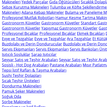
Makineleri
Yedek Parçalar
Gıda Öğütücüleri
Sıcaklık Dolapl
Sebze Kurutma Makineleri
Tulumba ve Köfte Şekillendirme
Makineleri
Adana Kebap Makineler
Bulama ve Paneleme Ma
Profesyonel Mutfak Robotları
Hamur Kesme Tartma Makine
Gastronorm Küvetler
Gastronorm Küvetler
Standart Gast
Gastronorm Küvetler
Yapışmaz Gastronorm Küvetler
Gast
Profesyonel Bıçaklar
Profesyonel Bıçaklar
Ekmek Bıçakları
Evye ve Tezgahlar
Evye ve Tezgahlar
Ara Tezgahlar
Et Kütük
Buzdolabı ve Derin Dondurucular
Buzdolabı ve Derin Don
Servis Ekipmanları
Servis Ekipmanları
Servis Bankoları Ünit
Isıtıcılı Sosluklar
Şarap Isıtıcılar
Seyyar Satış ve Teşhir Arabaları
Seyyar Satış ve Teşhir Arab
Sosisli - Hot Dog Arabaları
Pastane Arabaları
Mısır Patlatm
Tepsi İstif Rafları & Taşıma Arabaları
Sushi Teşhir Dolapları
Sıcak Teşhir Üniteleri
Dondurma Makineleri
Pamuk Şeker Makineleri
Soğuk Oda
Sorbe Makineler