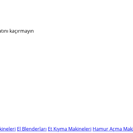
atını kaçırmayın
ineleri
El Blenderları
Et Kıyma Makineleri
Hamur Açma Maki