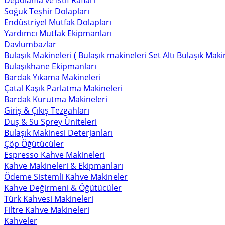
Depolama ve İstif Rafları
Soğuk Teşhir Dolapları
Endüstriyel Mutfak Dolapları
Yardımcı Mutfak Ekipmanları
Davlumbazlar
Bulaşık Makineleri (
Bulaşık makineleri
Set Altı Bulaşık Maki
Bulaşıkhane Ekipmanları
Bardak Yıkama Makineleri
Çatal Kaşık Parlatma Makineleri
Bardak Kurutma Makineleri
Giriş & Çıkış Tezgahları
Duş & Su Sprey Üniteleri
Bulaşık Makinesi Deterjanları
Çöp Öğütücüler
Espresso Kahve Makineleri
Kahve Makineleri & Ekipmanları
Ödeme Sistemli Kahve Makineler
Kahve Değirmeni & Öğütücüler
Türk Kahvesi Makineleri
Filtre Kahve Makineleri
Kahveler