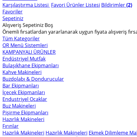
Karşılaştırma Listesi
Favori Ürünler Listesi
Bildirimler
(2)
Favoriler
Sepetiniz
Alışveriş Sepetiniz Boş
Önemli fırsatlardan yararlanarak uygun fiyata alışveriş fırs
Tüm Kategoriler
QR Menü Sistemleri
KAMPANYALI ÜRÜNLER
Endüstriyel Mutfak
Bulaşıkhane Ekipmanları
Kahve Makineleri
Buzdolabı & Dondurucular
Bar Ekipmanları
İçecek Ekipmanları
Endustriyel Ocaklar
Buz Makineleri
Pişirme Ekipmanları
Hazırlık Makineleri
Fırınlar
Hazırlık Makineleri
Hazırlık Makineleri
Ekmek Dilimleme Mak