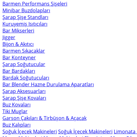
Barmen Performans Şişeleri
Minibar Buzdolapları
Şarap Şişe Standları
Kuruyemiş Isıtıcıları
Bar Mikserleri
Jigger
Bijon & Akıtıcı
Barmen Sıkacaklar
Bar Konteyner
Şarap Soğutucular
Bar Bardakları
Bardak Soğutucuları
Bar Blender Hazne Durulama Aparatları
Şarap Aksesuarları
Şarap Şişe Kovaları
Buz Kovaları
Tiki Muglar
Garson Çakıları & Tirbüşon & Açacak
Buz Kalıpları
Soğuk İçecek Makineleri
Soğuk İçecek Makineleri
Limonata 