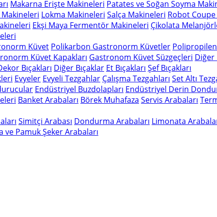
arı
Makarna Erişte Makineleri
Patates ve Soğan Soyma Makin
 Makineleri
Lokma Makineleri
Salça Makineleri
Robot Coupe 
kineleri
Ekşi Maya Fermentör Makineleri
Çikolata Melanjörl
leri
ronorm Küvet
Polikarbon Gastronorm Küvetler
Polipropile
ronorm Küvet Kapakları
Gastronom Küvet Süzgeçleri
Diğer
Dekor Bıçakları
Diğer Bıçaklar
Et Bıçakları
Şef Bıçakları
leri
Evyeler
Evyeli Tezgahlar
Çalışma Tezgahları
Set Altı Tez
durucular
Endüstriyel Buzdolapları
Endüstriyel Derin Dondu
eleri
Banket Arabaları
Börek Muhafaza
Servis Arabaları
Term
aları
Simitçi Arabası
Dondurma Arabaları
Limonata Arabala
a ve Pamuk Şeker Arabaları