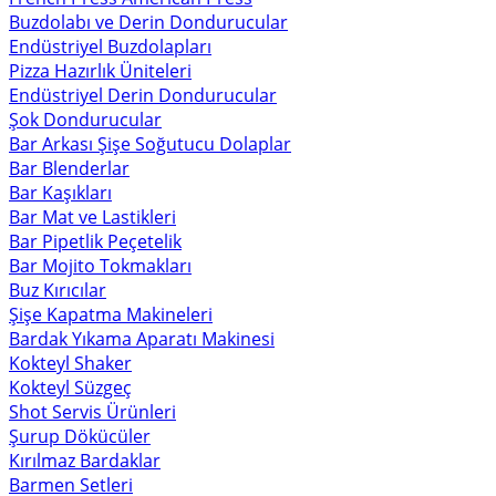
Buzdolabı ve Derin Dondurucular
Endüstriyel Buzdolapları
Pizza Hazırlık Üniteleri
Endüstriyel Derin Dondurucular
Şok Dondurucular
Bar Arkası Şişe Soğutucu Dolaplar
Bar Blenderlar
Bar Kaşıkları
Bar Mat ve Lastikleri
Bar Pipetlik Peçetelik
Bar Mojito Tokmakları
Buz Kırıcılar
Şişe Kapatma Makineleri
Bardak Yıkama Aparatı Makinesi
Kokteyl Shaker
Kokteyl Süzgeç
Shot Servis Ürünleri
Şurup Dökücüler
Kırılmaz Bardaklar
Barmen Setleri