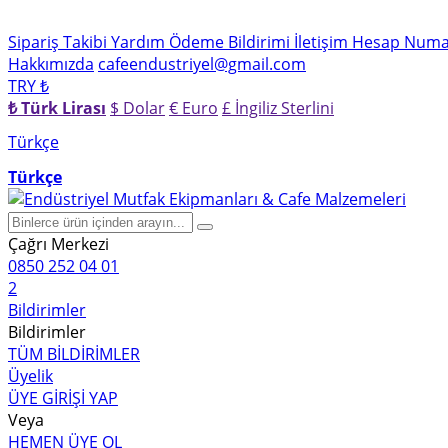
Sipariş Takibi
Yardım
Ödeme Bildirimi
İletişim
Hesap Numar
Hakkımızda
cafeendustriyel@gmail.com
TRY ₺
₺ Türk Lirası
$ Dolar
€ Euro
£ İngiliz Sterlini
Türkçe
Türkçe
Çağrı Merkezi
0850 252 04 01
2
Bildirimler
Bildirimler
TÜM BİLDİRİMLER
Üyelik
ÜYE GİRİŞİ YAP
Veya
HEMEN ÜYE OL