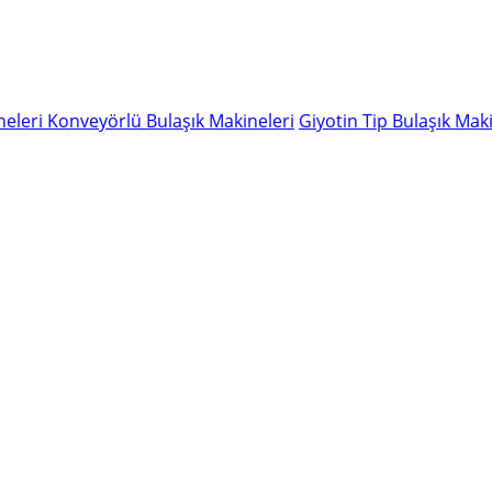
neleri
Konveyörlü Bulaşık Makineleri
Giyotin Tip Bulaşık Maki