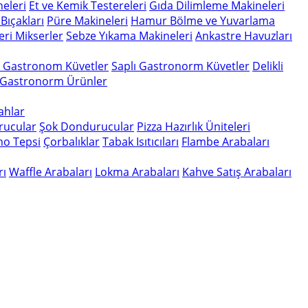
eleri
Et ve Kemik Testereleri
Gıda Dilimleme Makineleri
Bıçakları
Püre Makineleri
Hamur Bölme ve Yuvarlama
eri
Mikserler
Sebze Yıkama Makineleri
Ankastre Havuzları
n Gastronom Küvetler
Saplı Gastronorm Küvetler
Delikli
 Gastronorm Ürünler
gahlar
rucular
Şok Dondurucular
Pizza Hazırlık Üniteleri
o Tepsi
Çorbalıklar
Tabak Isıtıcıları
Flambe Arabaları
rı
Waffle Arabaları
Lokma Arabaları
Kahve Satış Arabaları