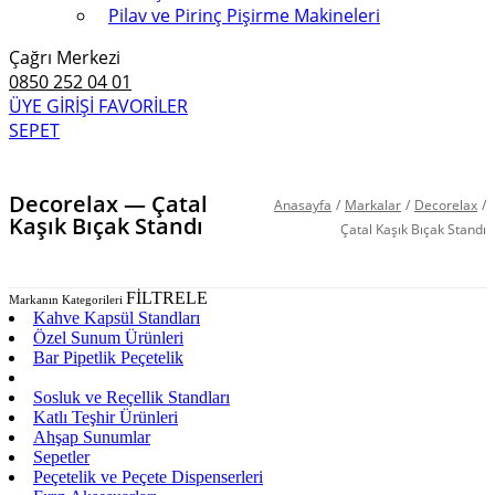
Pilav ve Pirinç Pişirme Makineleri
Çağrı Merkezi
0850 252 04 01
ÜYE GİRİŞİ
FAVORİLER
SEPET
Decorelax — Çatal
Anasayfa
/
Markalar
/
Decorelax
/
Kaşık Bıçak Standı
Çatal Kaşık Bıçak Standı
FİLTRELE
Markanın Kategorileri
Kahve Kapsül Standları
Özel Sunum Ürünleri
Bar Pipetlik Peçetelik
Çatal Kaşık Bıçak Standı
Sosluk ve Reçellik Standları
Katlı Teşhir Ürünleri
Ahşap Sunumlar
Sepetler
Peçetelik ve Peçete Dispenserleri