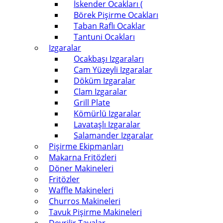
İskender Ocakları (
Börek Pişirme Ocakları
Taban Raflı Ocaklar
Tantuni Ocakları
Izgaralar
Ocakbaşı Izgaraları
Cam Yüzeyli Izgaralar
Döküm Izgaralar
Clam Izgaralar
Grill Plate
Kömürlü Izgaralar
Lavataşlı Izgaralar
Salamander Izgaralar
Pişirme Ekipmanları
Makarna Fritözleri
Döner Makineleri
Fritözler
Waffle Makineleri
Churros Makineleri
Tavuk Pişirme Makineleri