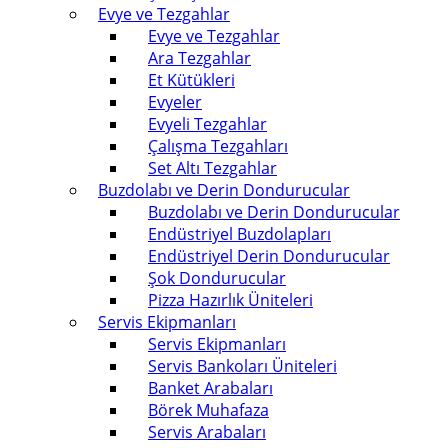
Evye ve Tezgahlar
Evye ve Tezgahlar
Ara Tezgahlar
Et Kütükleri
Evyeler
Evyeli Tezgahlar
Çalışma Tezgahları
Set Altı Tezgahlar
Buzdolabı ve Derin Dondurucular
Buzdolabı ve Derin Dondurucular
Endüstriyel Buzdolapları
Endüstriyel Derin Dondurucular
Şok Dondurucular
Pizza Hazırlık Üniteleri
Servis Ekipmanları
Servis Ekipmanları
Servis Bankoları Üniteleri
Banket Arabaları
Börek Muhafaza
Servis Arabaları