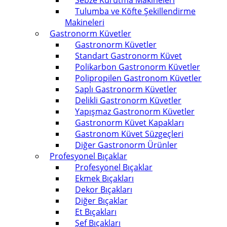
Sebze Kurutma Makineleri
Tulumba ve Köfte Şekillendirme
Makineleri
Gastronorm Küvetler
Gastronorm Küvetler
Standart Gastronorm Küvet
Polikarbon Gastronorm Küvetler
Polipropilen Gastronom Küvetler
Saplı Gastronorm Küvetler
Delikli Gastronorm Küvetler
Yapışmaz Gastronorm Küvetler
Gastronorm Küvet Kapakları
Gastronom Küvet Süzgeçleri
Diğer Gastronorm Ürünler
Profesyonel Bıçaklar
Profesyonel Bıçaklar
Ekmek Bıçakları
Dekor Bıçakları
Diğer Bıçaklar
Et Bıçakları
Şef Bıçakları