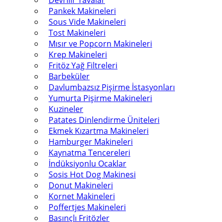
Devrilir Tavalar
Pankek Makineleri
Sous Vide Makineleri
Tost Makineleri
Mısır ve Popcorn Makineleri
Krep Makineleri
Fritöz Yağ Filtreleri
Barbeküler
Davlumbazsız Pişirme İstasyonları
Yumurta Pişirme Makineleri
Kuzineler
Patates Dinlendirme Üniteleri
Ekmek Kızartma Makineleri
Hamburger Makineleri
Kaynatma Tencereleri
İndüksiyonlu Ocaklar
Sosis Hot Dog Makinesi
Donut Makineleri
Kornet Makineleri
Poffertjes Makineleri
Basınçlı Fritözler