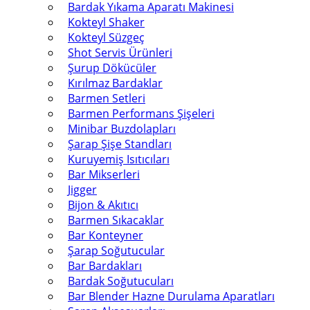
Bardak Yıkama Aparatı Makinesi
Kokteyl Shaker
Kokteyl Süzgeç
Shot Servis Ürünleri
Şurup Dökücüler
Kırılmaz Bardaklar
Barmen Setleri
Barmen Performans Şişeleri
Minibar Buzdolapları
Şarap Şişe Standları
Kuruyemiş Isıtıcıları
Bar Mikserleri
Jigger
Bijon & Akıtıcı
Barmen Sıkacaklar
Bar Konteyner
Şarap Soğutucular
Bar Bardakları
Bardak Soğutucuları
Bar Blender Hazne Durulama Aparatları