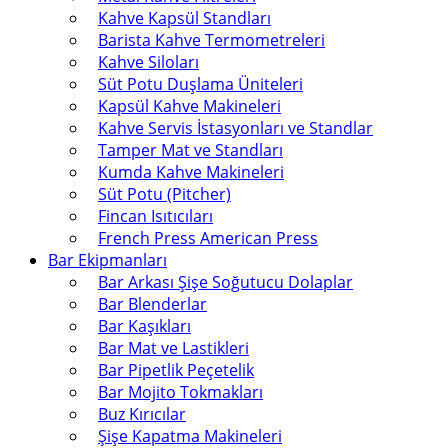
Kahve Kapsül Standları
Barista Kahve Termometreleri
Kahve Siloları
Süt Potu Duşlama Üniteleri
Kapsül Kahve Makineleri
Kahve Servis İstasyonları ve Standlar
Tamper Mat ve Standları
Kumda Kahve Makineleri
Süt Potu (Pitcher)
Fincan Isıtıcıları
French Press American Press
Bar Ekipmanları
Bar Arkası Şişe Soğutucu Dolaplar
Bar Blenderlar
Bar Kaşıkları
Bar Mat ve Lastikleri
Bar Pipetlik Peçetelik
Bar Mojito Tokmakları
Buz Kırıcılar
Şişe Kapatma Makineleri