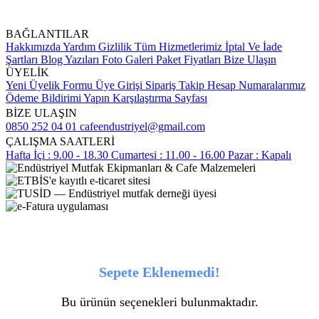
BAĞLANTILAR
Hakkımızda
Yardım
Gizlilik
Tüm Hizmetlerimiz
İptal Ve İade
Şartları
Blog Yazıları
Foto Galeri
Paket Fiyatları
Bize Ulaşın
ÜYELİK
Yeni Üyelik Formu
Üye Girişi
Sipariş Takip
Hesap Numaralarımız
Ödeme Bildirimi Yapın
Karşılaştırma Sayfası
BİZE ULAŞIN
0850 252 04 01
cafeendustriyel@gmail.com
ÇALIŞMA SAATLERİ
Hafta İçi : 9.00 - 18.30
Cumartesi : 11.00 - 16.00
Pazar : Kapalı
Sepete Eklenemedi!
Bu ürünün seçenekleri bulunmaktadır.