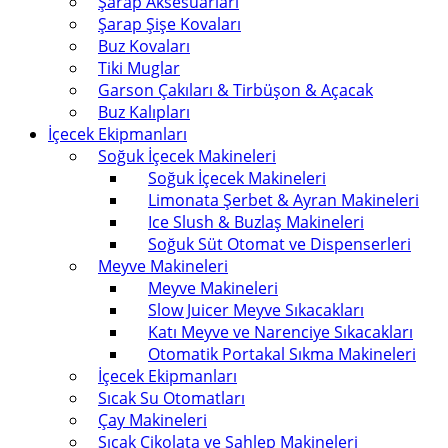
Şarap Aksesuarları
Şarap Şişe Kovaları
Buz Kovaları
Tiki Muglar
Garson Çakıları & Tirbüşon & Açacak
Buz Kalıpları
İçecek Ekipmanları
Soğuk İçecek Makineleri
Soğuk İçecek Makineleri
Limonata Şerbet & Ayran Makineleri
Ice Slush & Buzlaş Makineleri
Soğuk Süt Otomat ve Dispenserleri
Meyve Makineleri
Meyve Makineleri
Slow Juicer Meyve Sıkacakları
Katı Meyve ve Narenciye Sıkacakları
Otomatik Portakal Sıkma Makineleri
İçecek Ekipmanları
Sıcak Su Otomatları
Çay Makineleri
Sıcak Çikolata ve Sahlep Makineleri