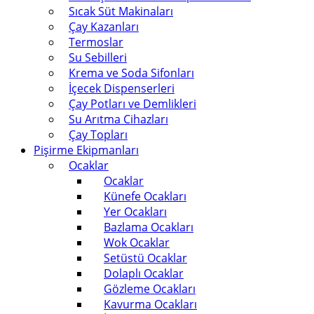
Sıcak Süt Makinaları
Çay Kazanları
Termoslar
Su Sebilleri
Krema ve Soda Sifonları
İçecek Dispenserleri
Çay Potları ve Demlikleri
Su Arıtma Cihazları
Çay Topları
Pişirme Ekipmanları
Ocaklar
Ocaklar
Künefe Ocakları
Yer Ocakları
Bazlama Ocakları
Wok Ocaklar
Setüstü Ocaklar
Dolaplı Ocaklar
Gözleme Ocakları
Kavurma Ocakları