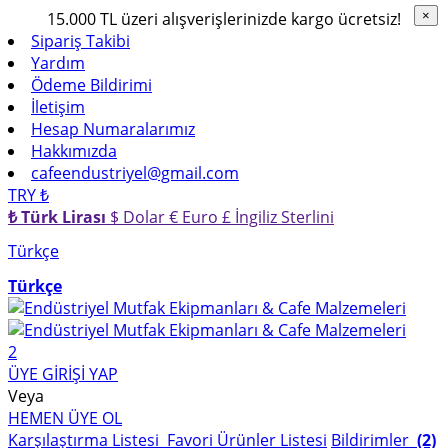
15.000 TL üzeri alışverişlerinizde kargo ücretsiz!
×
×
Sipariş Takibi
Yardım
Ödeme Bildirimi
İletişim
Hesap Numaralarımız
Hakkımızda
cafeendustriyel@gmail.com
TRY ₺
₺ Türk Lirası
$ Dolar
€ Euro
£ İngiliz Sterlini
Türkçe
Türkçe
2
ÜYE GİRİŞİ YAP
Veya
HEMEN ÜYE OL
Karşılaştırma Listesi
Favori Ürünler Listesi
Bildirimler
(2)