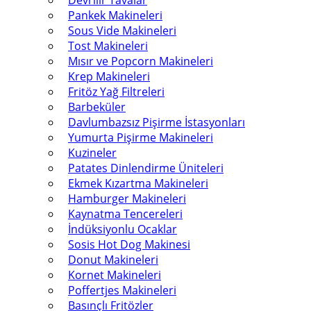
Devrilir Tavalar
Pankek Makineleri
Sous Vide Makineleri
Tost Makineleri
Mısır ve Popcorn Makineleri
Krep Makineleri
Fritöz Yağ Filtreleri
Barbeküler
Davlumbazsız Pişirme İstasyonları
Yumurta Pişirme Makineleri
Kuzineler
Patates Dinlendirme Üniteleri
Ekmek Kızartma Makineleri
Hamburger Makineleri
Kaynatma Tencereleri
İndüksiyonlu Ocaklar
Sosis Hot Dog Makinesi
Donut Makineleri
Kornet Makineleri
Poffertjes Makineleri
Basınçlı Fritözler