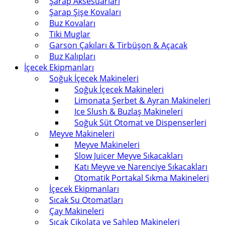
Şarap Aksesuarları
Şarap Şişe Kovaları
Buz Kovaları
Tiki Muglar
Garson Çakıları & Tirbüşon & Açacak
Buz Kalıpları
İçecek Ekipmanları
Soğuk İçecek Makineleri
Soğuk İçecek Makineleri
Limonata Şerbet & Ayran Makineleri
Ice Slush & Buzlaş Makineleri
Soğuk Süt Otomat ve Dispenserleri
Meyve Makineleri
Meyve Makineleri
Slow Juicer Meyve Sıkacakları
Katı Meyve ve Narenciye Sıkacakları
Otomatik Portakal Sıkma Makineleri
İçecek Ekipmanları
Sıcak Su Otomatları
Çay Makineleri
Sıcak Çikolata ve Sahlep Makineleri