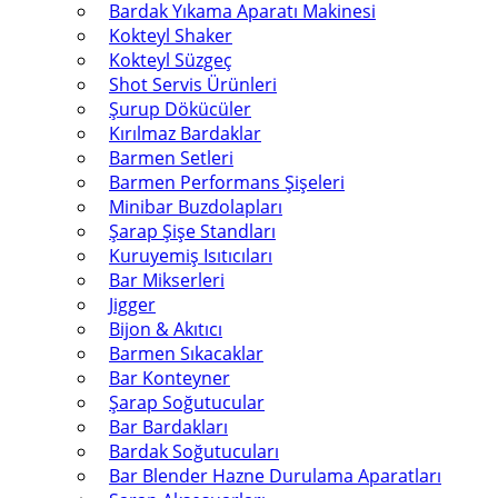
Bardak Yıkama Aparatı Makinesi
Kokteyl Shaker
Kokteyl Süzgeç
Shot Servis Ürünleri
Şurup Dökücüler
Kırılmaz Bardaklar
Barmen Setleri
Barmen Performans Şişeleri
Minibar Buzdolapları
Şarap Şişe Standları
Kuruyemiş Isıtıcıları
Bar Mikserleri
Jigger
Bijon & Akıtıcı
Barmen Sıkacaklar
Bar Konteyner
Şarap Soğutucular
Bar Bardakları
Bardak Soğutucuları
Bar Blender Hazne Durulama Aparatları