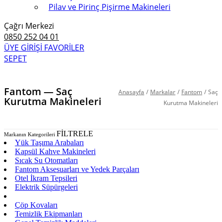
Pilav ve Pirinç Pişirme Makineleri
Çağrı Merkezi
0850 252 04 01
ÜYE GİRİŞİ
FAVORİLER
SEPET
Fantom — Saç
Anasayfa
/
Markalar
/
Fantom
/
Saç
Kurutma Makineleri
Kurutma Makineleri
FİLTRELE
Markanın Kategorileri
Yük Taşıma Arabaları
Kapsül Kahve Makineleri
Sıcak Su Otomatları
Fantom Aksesuarları ve Yedek Parçaları
Otel İkram Tepsileri
Elektrik Süpürgeleri
Saç Kurutma Makineleri
Çöp Kovaları
Temizlik Ekipmanları