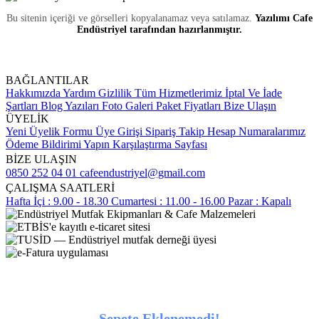
Bu sitenin içeriği ve görselleri kopyalanamaz veya satılamaz.
Yazılımı Cafe
Endüstriyel tarafından hazırlanmıştır.
BAĞLANTILAR
Hakkımızda
Yardım
Gizlilik
Tüm Hizmetlerimiz
İptal Ve İade
Şartları
Blog Yazıları
Foto Galeri
Paket Fiyatları
Bize Ulaşın
ÜYELİK
Yeni Üyelik Formu
Üye Girişi
Sipariş Takip
Hesap Numaralarımız
Ödeme Bildirimi Yapın
Karşılaştırma Sayfası
BİZE ULAŞIN
0850 252 04 01
cafeendustriyel@gmail.com
ÇALIŞMA SAATLERİ
Hafta İçi : 9.00 - 18.30
Cumartesi : 11.00 - 16.00
Pazar : Kapalı
Sepete Eklenemedi!