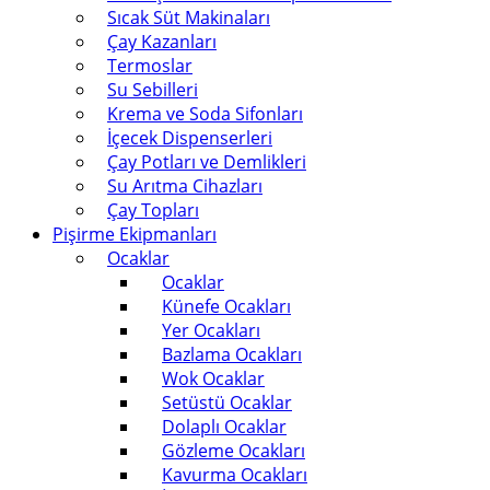
Sıcak Süt Makinaları
Çay Kazanları
Termoslar
Su Sebilleri
Krema ve Soda Sifonları
İçecek Dispenserleri
Çay Potları ve Demlikleri
Su Arıtma Cihazları
Çay Topları
Pişirme Ekipmanları
Ocaklar
Ocaklar
Künefe Ocakları
Yer Ocakları
Bazlama Ocakları
Wok Ocaklar
Setüstü Ocaklar
Dolaplı Ocaklar
Gözleme Ocakları
Kavurma Ocakları