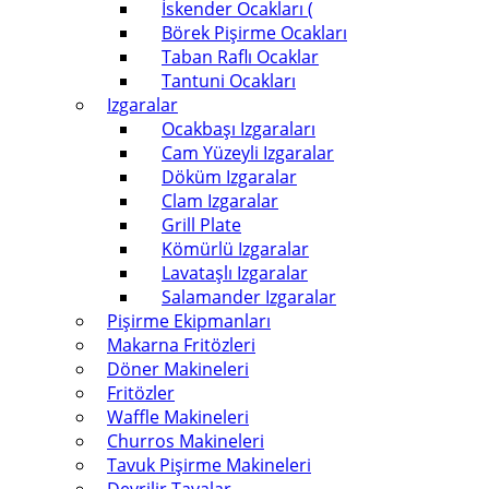
İskender Ocakları (
Börek Pişirme Ocakları
Taban Raflı Ocaklar
Tantuni Ocakları
Izgaralar
Ocakbaşı Izgaraları
Cam Yüzeyli Izgaralar
Döküm Izgaralar
Clam Izgaralar
Grill Plate
Kömürlü Izgaralar
Lavataşlı Izgaralar
Salamander Izgaralar
Pişirme Ekipmanları
Makarna Fritözleri
Döner Makineleri
Fritözler
Waffle Makineleri
Churros Makineleri
Tavuk Pişirme Makineleri