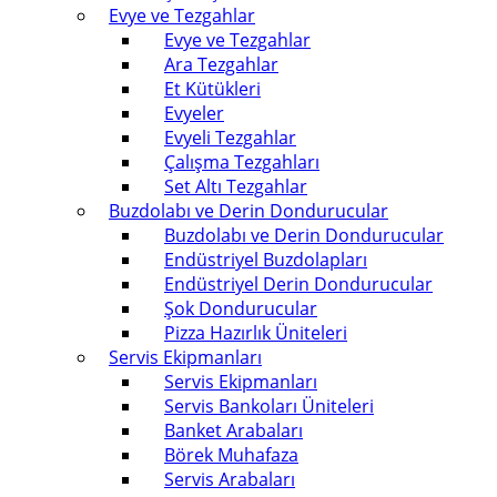
Evye ve Tezgahlar
Evye ve Tezgahlar
Ara Tezgahlar
Et Kütükleri
Evyeler
Evyeli Tezgahlar
Çalışma Tezgahları
Set Altı Tezgahlar
Buzdolabı ve Derin Dondurucular
Buzdolabı ve Derin Dondurucular
Endüstriyel Buzdolapları
Endüstriyel Derin Dondurucular
Şok Dondurucular
Pizza Hazırlık Üniteleri
Servis Ekipmanları
Servis Ekipmanları
Servis Bankoları Üniteleri
Banket Arabaları
Börek Muhafaza
Servis Arabaları