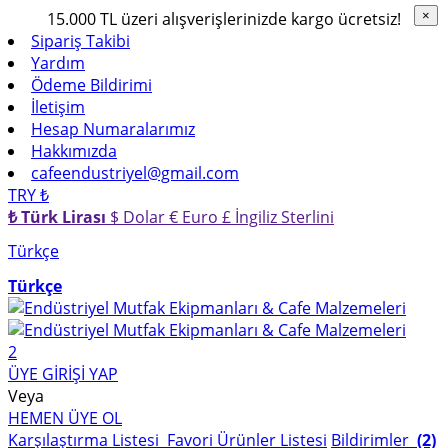
15.000 TL üzeri alışverişlerinizde kargo ücretsiz!
×
×
Sipariş Takibi
Yardım
Ödeme Bildirimi
İletişim
Hesap Numaralarımız
Hakkımızda
cafeendustriyel@gmail.com
TRY ₺
₺ Türk Lirası
$ Dolar
€ Euro
£ İngiliz Sterlini
Türkçe
Türkçe
2
ÜYE GİRİŞİ YAP
Veya
HEMEN ÜYE OL
Karşılaştırma Listesi
Favori Ürünler Listesi
Bildirimler
(2)