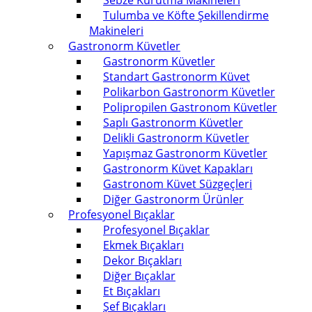
Sebze Kurutma Makineleri
Tulumba ve Köfte Şekillendirme
Makineleri
Gastronorm Küvetler
Gastronorm Küvetler
Standart Gastronorm Küvet
Polikarbon Gastronorm Küvetler
Polipropilen Gastronom Küvetler
Saplı Gastronorm Küvetler
Delikli Gastronorm Küvetler
Yapışmaz Gastronorm Küvetler
Gastronorm Küvet Kapakları
Gastronom Küvet Süzgeçleri
Diğer Gastronorm Ürünler
Profesyonel Bıçaklar
Profesyonel Bıçaklar
Ekmek Bıçakları
Dekor Bıçakları
Diğer Bıçaklar
Et Bıçakları
Şef Bıçakları