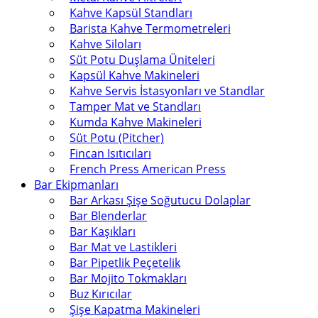
Kahve Kapsül Standları
Barista Kahve Termometreleri
Kahve Siloları
Süt Potu Duşlama Üniteleri
Kapsül Kahve Makineleri
Kahve Servis İstasyonları ve Standlar
Tamper Mat ve Standları
Kumda Kahve Makineleri
Süt Potu (Pitcher)
Fincan Isıtıcıları
French Press American Press
Bar Ekipmanları
Bar Arkası Şişe Soğutucu Dolaplar
Bar Blenderlar
Bar Kaşıkları
Bar Mat ve Lastikleri
Bar Pipetlik Peçetelik
Bar Mojito Tokmakları
Buz Kırıcılar
Şişe Kapatma Makineleri