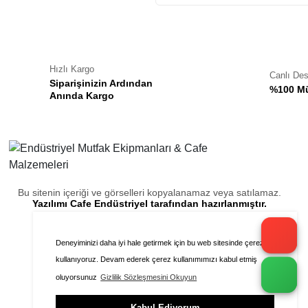
Hızlı Kargo
Canlı De
Siparişinizin Ardından
%100 Mü
Anında Kargo
Bu sitenin içeriği ve görselleri kopyalanamaz veya satılamaz.
Yazılımı Cafe Endüstriyel tarafından hazırlanmıştır.
Deneyiminizi daha iyi hale getirmek için bu web sitesinde çerezleri
kullanıyoruz. Devam ederek çerez kullanımımızı kabul etmiş
oluyorsunuz
Gizlilik Sözleşmesini Okuyun
Kabul Ediyorum