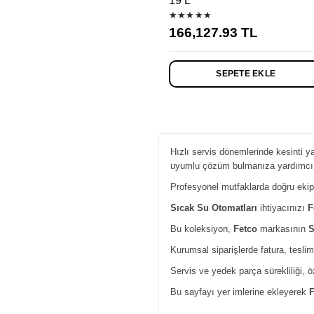
19 L
★★★★★
166,127.93
TL
SEPETE EKLE
Hızlı servis dönemlerinde kesinti ya
uyumlu çözüm bulmanıza yardımcı 
Profesyonel mutfaklarda doğru ekipma
Sıcak Su Otomatları
ihtiyacınızı
F
Bu koleksiyon,
Fetco
markasının
S
Kurumsal siparişlerde fatura, teslim
Servis ve yedek parça sürekliliği, 
Bu sayfayı yer imlerine ekleyerek
F