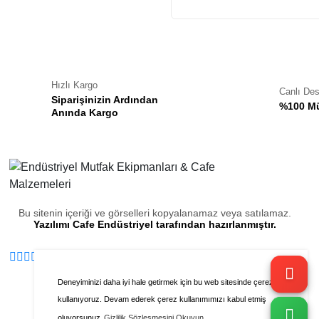
Hızlı Kargo
Canlı De
Siparişinizin Ardından
%100 Mü
Anında Kargo
Bu sitenin içeriği ve görselleri kopyalanamaz veya satılamaz.
Yazılımı Cafe Endüstriyel tarafından hazırlanmıştır.
Deneyiminizi daha iyi hale getirmek için bu web sitesinde çerezleri
kullanıyoruz. Devam ederek çerez kullanımımızı kabul etmiş
oluyorsunuz
Gizlilik Sözleşmesini Okuyun