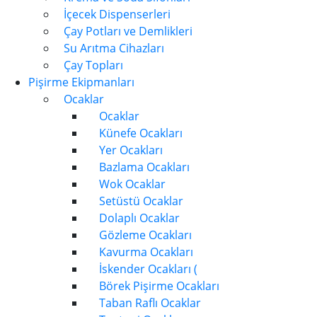
İçecek Dispenserleri
Çay Potları ve Demlikleri
Su Arıtma Cihazları
Çay Topları
Pişirme Ekipmanları
Ocaklar
Ocaklar
Künefe Ocakları
Yer Ocakları
Bazlama Ocakları
Wok Ocaklar
Setüstü Ocaklar
Dolaplı Ocaklar
Gözleme Ocakları
Kavurma Ocakları
İskender Ocakları (
Börek Pişirme Ocakları
Taban Raflı Ocaklar