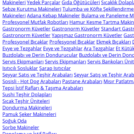
Makineleri
Yedek Parçalar
Gıda Öğütücüleri
Sıcaklık Dolapl
Sebze Kurutma Makineleri
Tulumba ve Köfte Şekillendirme
Makineleri
Adana Kebap Makineler
Bulama ve Paneleme Ma
Profesyonel Mutfak Robotları
Hamur Kesme Tartma Makine
Gastronorm Küvetler
Gastronorm Küvetler
Standart Gast
Gastronorm Küvetler
Yapışmaz Gastronorm Küvetler
Gast
Profesyonel Bıçaklar
Profesyonel Bıçaklar
Ekmek Bıçakları
Evye ve Tezgahlar
Evye ve Tezgahlar
Ara Tezgahlar
Et Kütük
Buzdolabı ve Derin Dondurucular
Buzdolabı ve Derin Don
Servis Ekipmanları
Servis Ekipmanları
Servis Bankoları Ünit
Isıtıcılı Sosluklar
Şarap Isıtıcılar
Seyyar Satış ve Teşhir Arabaları
Seyyar Satış ve Teşhir Arab
Sosisli - Hot Dog Arabaları
Pastane Arabaları
Mısır Patlatm
Tepsi İstif Rafları & Taşıma Arabaları
Sushi Teşhir Dolapları
Sıcak Teşhir Üniteleri
Dondurma Makineleri
Pamuk Şeker Makineleri
Soğuk Oda
Sorbe Makineler