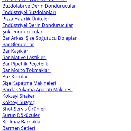
Buzdolabı ve Derin Dondurucular
Endüstriyel Buzdolapları
Pizza Hazırlık Üniteleri
Endüstriyel Derin Dondurucular
Şok Dondurucular
Bar Arkası Şişe Soğutucu Dolaplar
Bar Blenderlar
Bar Kaşıkları
Bar Mat ve Lastikleri
Bar Pipetlik Peçetelik
Bar Mojito Tokmakları
Buz Kırıcılar
Şişe Kapatma Makineleri
Bardak Yıkama Aparatı Makinesi
Kokteyl Shaker
Kokteyl Süzgeç
Shot Servis Ürünleri
Şurup Dökücüler
Kırılmaz Bardaklar
Barmen Setleri