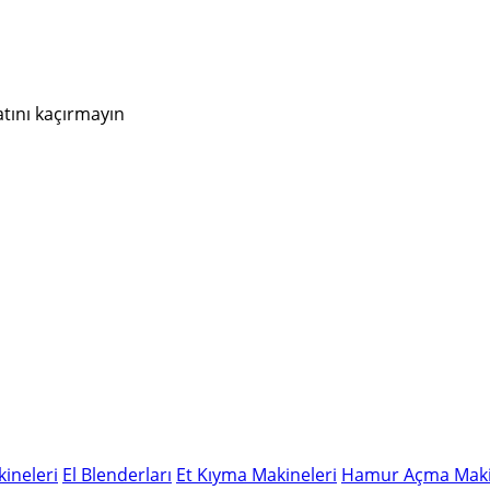
atını kaçırmayın
ineleri
El Blenderları
Et Kıyma Makineleri
Hamur Açma Maki