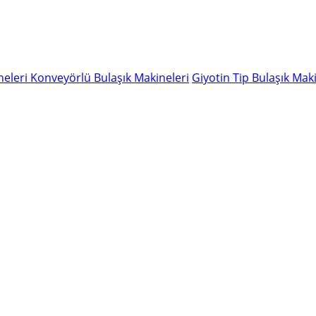
neleri
Konveyörlü Bulaşık Makineleri
Giyotin Tip Bulaşık Maki