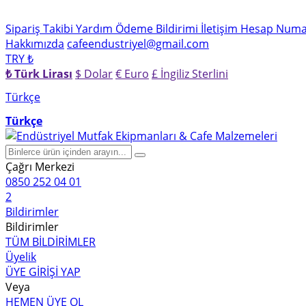
Sipariş Takibi
Yardım
Ödeme Bildirimi
İletişim
Hesap Numar
Hakkımızda
cafeendustriyel@gmail.com
TRY ₺
₺ Türk Lirası
$ Dolar
€ Euro
£ İngiliz Sterlini
Türkçe
Türkçe
Çağrı Merkezi
0850 252 04 01
2
Bildirimler
Bildirimler
TÜM BİLDİRİMLER
Üyelik
ÜYE GİRİŞİ YAP
Veya
HEMEN ÜYE OL