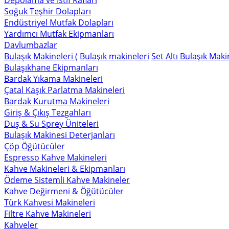
Depolama ve İstif Rafları
Soğuk Teşhir Dolapları
Endüstriyel Mutfak Dolapları
Yardımcı Mutfak Ekipmanları
Davlumbazlar
Bulaşık Makineleri (
Bulaşık makineleri
Set Altı Bulaşık Maki
Bulaşıkhane Ekipmanları
Bardak Yıkama Makineleri
Çatal Kaşık Parlatma Makineleri
Bardak Kurutma Makineleri
Giriş & Çıkış Tezgahları
Duş & Su Sprey Üniteleri
Bulaşık Makinesi Deterjanları
Çöp Öğütücüler
Espresso Kahve Makineleri
Kahve Makineleri & Ekipmanları
Ödeme Sistemli Kahve Makineler
Kahve Değirmeni & Öğütücüler
Türk Kahvesi Makineleri
Filtre Kahve Makineleri
Kahveler