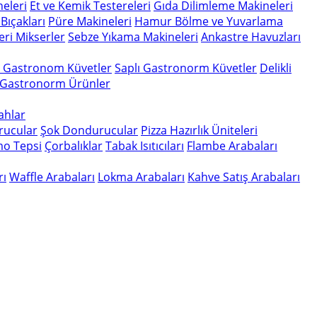
eleri
Et ve Kemik Testereleri
Gıda Dilimleme Makineleri
Bıçakları
Püre Makineleri
Hamur Bölme ve Yuvarlama
eri
Mikserler
Sebze Yıkama Makineleri
Ankastre Havuzları
n Gastronom Küvetler
Saplı Gastronorm Küvetler
Delikli
 Gastronorm Ürünler
gahlar
rucular
Şok Dondurucular
Pizza Hazırlık Üniteleri
o Tepsi
Çorbalıklar
Tabak Isıtıcıları
Flambe Arabaları
rı
Waffle Arabaları
Lokma Arabaları
Kahve Satış Arabaları