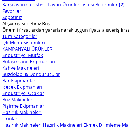
Karşılaştırma Listesi
Favori Ürünler Listesi
Bildirimler
(2)
Favoriler
Sepetiniz
Alışveriş Sepetiniz Boş
Önemli fırsatlardan yararlanarak uygun fiyata alışveriş fırs
Tüm Kategoriler
QR Menü Sistemleri
KAMPANYALI ÜRÜNLER
Endüstriyel Mutfak
Bulaşıkhane Ekipmanları
Kahve Makineleri
Buzdolabı & Dondurucular
Bar Ekipmanları
İçecek Ekipmanları
Endustriyel Ocaklar
Buz Makineleri
Pişirme Ekipmanları
Hazırlık Makineleri
Fırınlar
Hazırlık Makineleri
Hazırlık Makineleri
Ekmek Dilimleme Mak