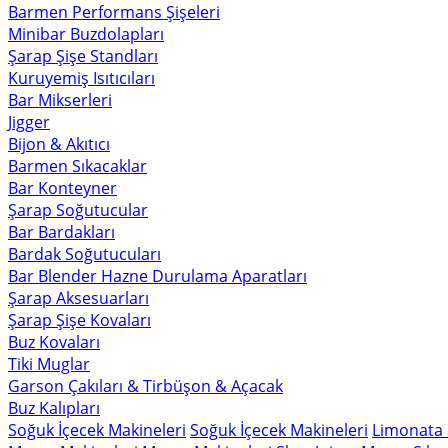
Barmen Performans Şişeleri
Minibar Buzdolapları
Şarap Şişe Standları
Kuruyemiş Isıtıcıları
Bar Mikserleri
Jigger
Bijon & Akıtıcı
Barmen Sıkacaklar
Bar Konteyner
Şarap Soğutucular
Bar Bardakları
Bardak Soğutucuları
Bar Blender Hazne Durulama Aparatları
Şarap Aksesuarları
Şarap Şişe Kovaları
Buz Kovaları
Tiki Muglar
Garson Çakıları & Tirbüşon & Açacak
Buz Kalıpları
Soğuk İçecek Makineleri
Soğuk İçecek Makineleri
Limonata 