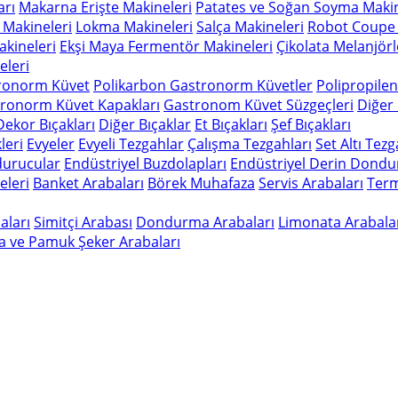
arı
Makarna Erişte Makineleri
Patates ve Soğan Soyma Makin
 Makineleri
Lokma Makineleri
Salça Makineleri
Robot Coupe 
kineleri
Ekşi Maya Fermentör Makineleri
Çikolata Melanjörl
leri
ronorm Küvet
Polikarbon Gastronorm Küvetler
Polipropile
ronorm Küvet Kapakları
Gastronom Küvet Süzgeçleri
Diğer
Dekor Bıçakları
Diğer Bıçaklar
Et Bıçakları
Şef Bıçakları
leri
Evyeler
Evyeli Tezgahlar
Çalışma Tezgahları
Set Altı Tez
durucular
Endüstriyel Buzdolapları
Endüstriyel Derin Dondu
eleri
Banket Arabaları
Börek Muhafaza
Servis Arabaları
Term
aları
Simitçi Arabası
Dondurma Arabaları
Limonata Arabala
a ve Pamuk Şeker Arabaları