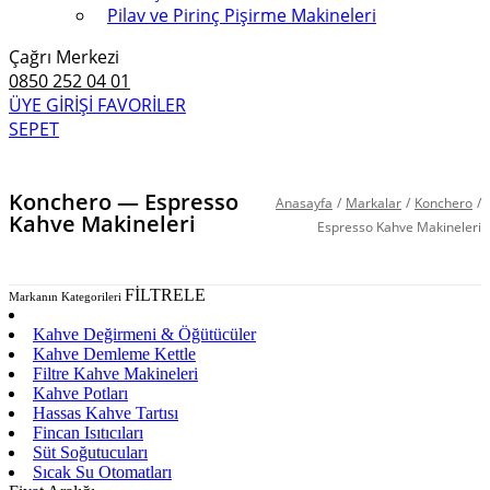
Pilav ve Pirinç Pişirme Makineleri
Çağrı Merkezi
0850 252 04 01
ÜYE GİRİŞİ
FAVORİLER
SEPET
Konchero — Espresso
Anasayfa
/
Markalar
/
Konchero
/
Kahve Makineleri
Espresso Kahve Makineleri
FİLTRELE
Markanın Kategorileri
Espresso Kahve Makineleri
Kahve Değirmeni & Öğütücüler
Kahve Demleme Kettle
Filtre Kahve Makineleri
Kahve Potları
Hassas Kahve Tartısı
Fincan Isıtıcıları
Süt Soğutucuları
Sıcak Su Otomatları