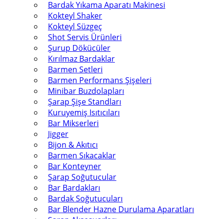
Bardak Yıkama Aparatı Makinesi
Kokteyl Shaker
Kokteyl Süzgeç
Shot Servis Ürünleri
Şurup Dökücüler
Kırılmaz Bardaklar
Barmen Setleri
Barmen Performans Şişeleri
Minibar Buzdolapları
Şarap Şişe Standları
Kuruyemiş Isıtıcıları
Bar Mikserleri
Jigger
Bijon & Akıtıcı
Barmen Sıkacaklar
Bar Konteyner
Şarap Soğutucular
Bar Bardakları
Bardak Soğutucuları
Bar Blender Hazne Durulama Aparatları