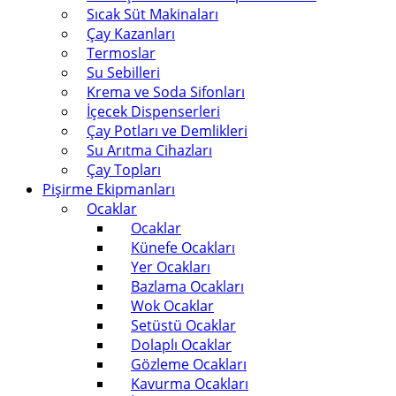
Sıcak Süt Makinaları
Çay Kazanları
Termoslar
Su Sebilleri
Krema ve Soda Sifonları
İçecek Dispenserleri
Çay Potları ve Demlikleri
Su Arıtma Cihazları
Çay Topları
Pişirme Ekipmanları
Ocaklar
Ocaklar
Künefe Ocakları
Yer Ocakları
Bazlama Ocakları
Wok Ocaklar
Setüstü Ocaklar
Dolaplı Ocaklar
Gözleme Ocakları
Kavurma Ocakları