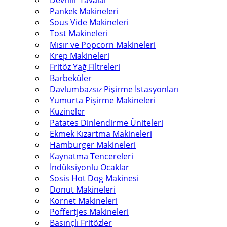
Devrilir Tavalar
Pankek Makineleri
Sous Vide Makineleri
Tost Makineleri
Mısır ve Popcorn Makineleri
Krep Makineleri
Fritöz Yağ Filtreleri
Barbeküler
Davlumbazsız Pişirme İstasyonları
Yumurta Pişirme Makineleri
Kuzineler
Patates Dinlendirme Üniteleri
Ekmek Kızartma Makineleri
Hamburger Makineleri
Kaynatma Tencereleri
İndüksiyonlu Ocaklar
Sosis Hot Dog Makinesi
Donut Makineleri
Kornet Makineleri
Poffertjes Makineleri
Basınçlı Fritözler