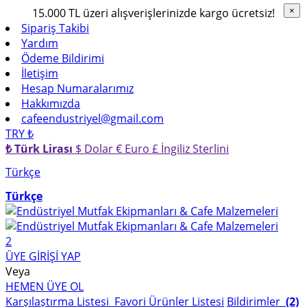
15.000 TL üzeri alışverişlerinizde kargo ücretsiz!
×
×
Sipariş Takibi
Yardım
Ödeme Bildirimi
İletişim
Hesap Numaralarımız
Hakkımızda
cafeendustriyel@gmail.com
TRY ₺
₺ Türk Lirası
$ Dolar
€ Euro
£ İngiliz Sterlini
Türkçe
Türkçe
2
ÜYE GİRİŞİ YAP
Veya
HEMEN ÜYE OL
Karşılaştırma Listesi
Favori Ürünler Listesi
Bildirimler
(2)