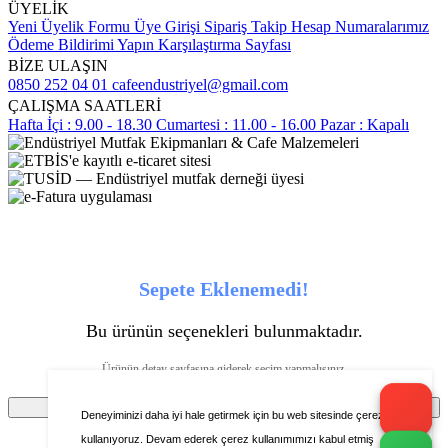
ÜYELİK
Yeni Üyelik Formu
Üye Girişi
Sipariş Takip
Hesap Numaralarımız
Ödeme Bildirimi Yapın
Karşılaştırma Sayfası
BİZE ULAŞIN
0850 252 04 01
cafeendustriyel@gmail.com
ÇALIŞMA SAATLERİ
Hafta İçi : 9.00 - 18.30
Cumartesi : 11.00 - 16.00
Pazar : Kapalı
Sepete Eklenemedi!
Bu ürünün seçenekleri bulunmaktadır.
Ürünün detay sayfasına giderek seçim yapmalısınız.
Tamam
Deneyiminizi daha iyi hale getirmek için bu web sitesinde çerezleri
kullanıyoruz. Devam ederek çerez kullanımımızı kabul etmiş