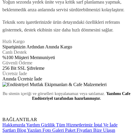
Yoğun sezonda yedek ünite veya kritik sarf planlaması yapmak,
beklenmedik arıza anlarında servisi sürdürebilmenizi kolaylaştırır.
Teknik soru işaretlerinizde ürün detayındaki özellikleri referans
göstermek, destek ekibinin size daha hızlı dönmesini sağlar.
Hızlı Kargo
Siparişinizin Ardından Anında Kargo
Canlı Destek
%100 Müşteri Memnuniyeti
Güvenli Ödeme
256 Bit SSL Şifreleme
Ücretsiz İade
Anında Ücretsiz İade
Bu sitenin içeriği ve görselleri kopyalanamaz veya satılamaz.
Yazılımı Cafe
Endüstriyel tarafından hazırlanmıştır.
BAĞLANTILAR
Hakkımızda
Yardım
Gizlilik
Tüm Hizmetlerimiz
İptal Ve İade
Şartları
Blog Yazıları
Foto Galeri
Paket Fiyatları
Bize Ulaşın