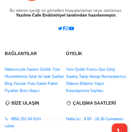
Bu sitenin içeriği ve görselleri kopyalanamaz veya satılamaz.
Yazılımı Cafe Endüstriyel tarafından hazırlanmıştır.
BAĞLANTILAR
ÜYELİK
Hakkımızda
Yardım
Gizlilik
Tüm
Yeni Üyelik Formu
Üye Girişi
Hizmetlerimiz
İptal Ve İade Şartları
Sipariş Takip
Hesap Numaralarımız
Blog Yazıları
Foto Galeri
Paket
Ödeme Bildirimi Yapın
Fiyatları
Bize Ulaşın
Karşılaştırma Sayfası
BİZE ULAŞIN
ÇALIŞMA SAATLERİ
0850 252 04 01
Hafta İçi : 9.00 - 18.30
Cumartesi :
cafeendustriyel@gmail.com
11.00 - 16.00
Pazar : Kapalı