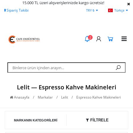
15.000 TL üzeri alışverişlerinizde kargo ücretsiz!
Yardım
Ödeme Bildirimi
İleti
TRY ₺
Türkçe
2
Lelit — Espresso Kahve Makineleri
Anasayfa
/
Markalar
/
Lelit
/
Espresso Kahve Makineleri
FİLTRELE
MARKANIN KATEGORILERI