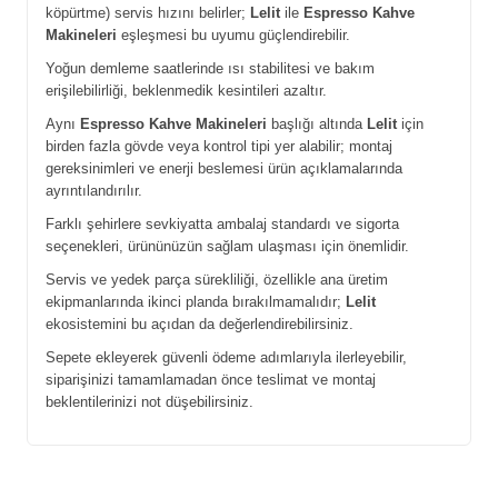
köpürtme) servis hızını belirler;
Lelit
ile
Espresso Kahve
Makineleri
eşleşmesi bu uyumu güçlendirebilir.
Yoğun demleme saatlerinde ısı stabilitesi ve bakım
erişilebilirliği, beklenmedik kesintileri azaltır.
Aynı
Espresso Kahve Makineleri
başlığı altında
Lelit
için
birden fazla gövde veya kontrol tipi yer alabilir; montaj
gereksinimleri ve enerji beslemesi ürün açıklamalarında
ayrıntılandırılır.
Farklı şehirlere sevkiyatta ambalaj standardı ve sigorta
seçenekleri, ürününüzün sağlam ulaşması için önemlidir.
Servis ve yedek parça sürekliliği, özellikle ana üretim
ekipmanlarında ikinci planda bırakılmamalıdır;
Lelit
ekosistemini bu açıdan da değerlendirebilirsiniz.
Sepete ekleyerek güvenli ödeme adımlarıyla ilerleyebilir,
siparişinizi tamamlamadan önce teslimat ve montaj
beklentilerinizi not düşebilirsiniz.