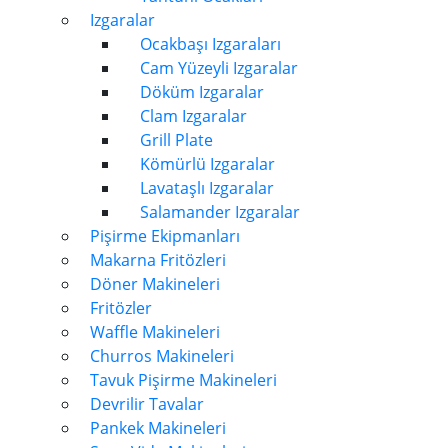
Izgaralar
Ocakbaşı Izgaraları
Cam Yüzeyli Izgaralar
Döküm Izgaralar
Clam Izgaralar
Grill Plate
Kömürlü Izgaralar
Lavataşlı Izgaralar
Salamander Izgaralar
Pişirme Ekipmanları
Makarna Fritözleri
Döner Makineleri
Fritözler
Waffle Makineleri
Churros Makineleri
Tavuk Pişirme Makineleri
Devrilir Tavalar
Pankek Makineleri