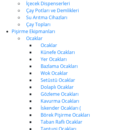
İçecek Dispenserleri
Çay Potları ve Demlikleri
Su Arıtma Cihazları
Çay Topları
Pişirme Ekipmanları
Ocaklar
Ocaklar
Künefe Ocakları
Yer Ocakları
Bazlama Ocakları
Wok Ocaklar
Setüstü Ocaklar
Dolaplı Ocaklar
Gözleme Ocakları
Kavurma Ocakları
İskender Ocakları (
Börek Pişirme Ocakları
Taban Raflı Ocaklar
Tantuni Ocakları