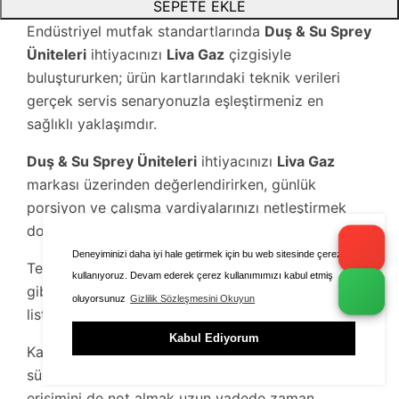
SEPETE EKLE
Endüstriyel mutfak standartlarında
Duş & Su Sprey
Üniteleri
ihtiyacınızı
Liva Gaz
çizgisiyle
buluştururken; ürün kartlarındaki teknik verileri
gerçek servis senaryonuzla eşleştirmeniz en
sağlıklı yaklaşımdır.
Duş & Su Sprey Üniteleri
ihtiyacınızı
Liva Gaz
markası üzerinden değerlendirirken, günlük
porsiyon ve çalışma vardiyalarınızı netleştirmek
doğru kapasiteyi bulmayı kolaylaştırır.
Deneyiminizi daha iyi hale getirmek için bu web sitesinde çerezleri
Tezgâh ölçüsü, enerji bağlantısı ve servis erişimi
kullanıyoruz. Devam ederek çerez kullanımımızı kabul etmiş
gibi lojistik detaylar, kurulum öncesi kontrol
oluyorsunuz
Gizlilik Sözleşmesini Okuyun
listesinde mutlaka yer almalıdır.
Kabul Ediyorum
Karşılaştırma yaparken sadece fiyat yerine garanti
süresi, yedek parça kodları ve kullanım kılavuzu
erişimini de not almak uzun vadede zaman