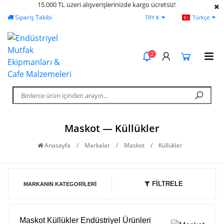
15.000 TL üzeri alışverişlerinizde kargo ücretsiz!
Sipariş Takibi
Yardım
Öd
TRY ₺
Türkçe
2
Maskot — Küllükler
Anasayfa
/
Markalar
/
Maskot
/
Küllükler
FİLTRELE
MARKANIN KATEGORILERI
Maskot Küllükler Endüstriyel Ürünleri