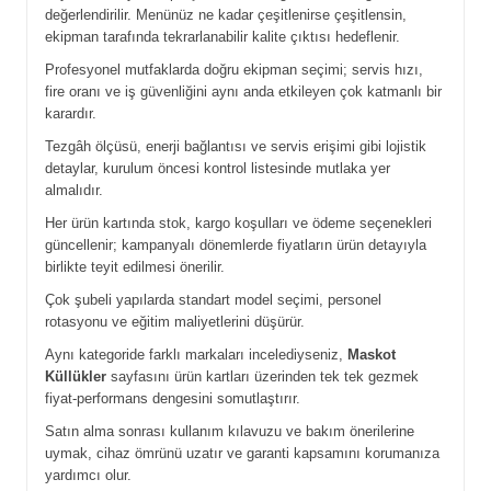
değerlendirilir. Menünüz ne kadar çeşitlenirse çeşitlensin,
ekipman tarafında tekrarlanabilir kalite çıktısı hedeflenir.
Profesyonel mutfaklarda doğru ekipman seçimi; servis hızı,
fire oranı ve iş güvenliğini aynı anda etkileyen çok katmanlı bir
karardır.
Tezgâh ölçüsü, enerji bağlantısı ve servis erişimi gibi lojistik
detaylar, kurulum öncesi kontrol listesinde mutlaka yer
almalıdır.
Her ürün kartında stok, kargo koşulları ve ödeme seçenekleri
güncellenir; kampanyalı dönemlerde fiyatların ürün detayıyla
birlikte teyit edilmesi önerilir.
Çok şubeli yapılarda standart model seçimi, personel
rotasyonu ve eğitim maliyetlerini düşürür.
Aynı kategoride farklı markaları incelediyseniz,
Maskot
Küllükler
sayfasını ürün kartları üzerinden tek tek gezmek
fiyat-performans dengesini somutlaştırır.
Satın alma sonrası kullanım kılavuzu ve bakım önerilerine
uymak, cihaz ömrünü uzatır ve garanti kapsamını korumanıza
yardımcı olur.