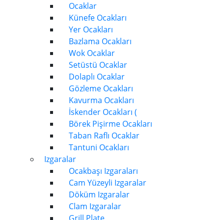
Ocaklar
Künefe Ocakları
Yer Ocakları
Bazlama Ocakları
Wok Ocaklar
Setüstü Ocaklar
Dolaplı Ocaklar
Gözleme Ocakları
Kavurma Ocakları
İskender Ocakları (
Börek Pişirme Ocakları
Taban Raflı Ocaklar
Tantuni Ocakları
Izgaralar
Ocakbaşı Izgaraları
Cam Yüzeyli Izgaralar
Döküm Izgaralar
Clam Izgaralar
Grill Plate