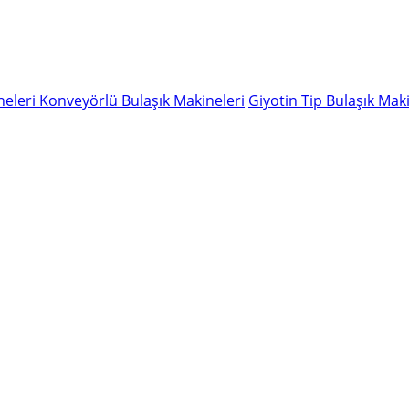
neleri
Konveyörlü Bulaşık Makineleri
Giyotin Tip Bulaşık Maki