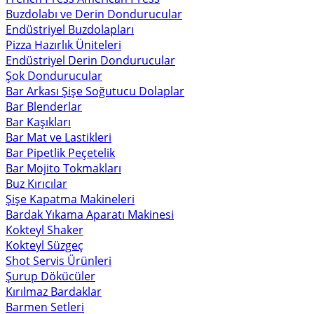
Buzdolabı ve Derin Dondurucular
Endüstriyel Buzdolapları
Pizza Hazırlık Üniteleri
Endüstriyel Derin Dondurucular
Şok Dondurucular
Bar Arkası Şişe Soğutucu Dolaplar
Bar Blenderlar
Bar Kaşıkları
Bar Mat ve Lastikleri
Bar Pipetlik Peçetelik
Bar Mojito Tokmakları
Buz Kırıcılar
Şişe Kapatma Makineleri
Bardak Yıkama Aparatı Makinesi
Kokteyl Shaker
Kokteyl Süzgeç
Shot Servis Ürünleri
Şurup Dökücüler
Kırılmaz Bardaklar
Barmen Setleri