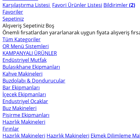
Karşılaştırma Listesi
Favori Ürünler Listesi
Bildirimler
(2)
Favoriler
Sepetiniz
Alışveriş Sepetiniz Boş
Önemli fırsatlardan yararlanarak uygun fiyata alışveriş fırs
Tüm Kategoriler
QR Menü Sistemleri
KAMPANYALI ÜRÜNLER
Endüstriyel Mutfak
Bulaşıkhane Ekipmanları
Kahve Makineleri
Buzdolabı & Dondurucular
Bar Ekipmanları
İçecek Ekipmanları
Endustriyel Ocaklar
Buz Makineleri
Pişirme Ekipmanları
Hazırlık Makineleri
Fırınlar
Hazırlık Makineleri
Hazırlık Makineleri
Ekmek Dilimleme Mak