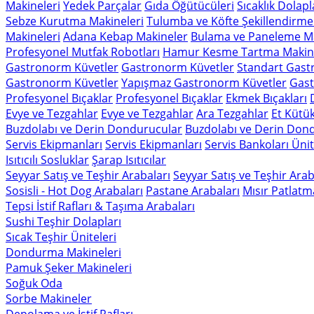
Makineleri
Yedek Parçalar
Gıda Öğütücüleri
Sıcaklık Dolapl
Sebze Kurutma Makineleri
Tulumba ve Köfte Şekillendirme
Makineleri
Adana Kebap Makineler
Bulama ve Paneleme Ma
Profesyonel Mutfak Robotları
Hamur Kesme Tartma Makine
Gastronorm Küvetler
Gastronorm Küvetler
Standart Gast
Gastronorm Küvetler
Yapışmaz Gastronorm Küvetler
Gast
Profesyonel Bıçaklar
Profesyonel Bıçaklar
Ekmek Bıçakları
Evye ve Tezgahlar
Evye ve Tezgahlar
Ara Tezgahlar
Et Kütük
Buzdolabı ve Derin Dondurucular
Buzdolabı ve Derin Don
Servis Ekipmanları
Servis Ekipmanları
Servis Bankoları Ünit
Isıtıcılı Sosluklar
Şarap Isıtıcılar
Seyyar Satış ve Teşhir Arabaları
Seyyar Satış ve Teşhir Arab
Sosisli - Hot Dog Arabaları
Pastane Arabaları
Mısır Patlatm
Tepsi İstif Rafları & Taşıma Arabaları
Sushi Teşhir Dolapları
Sıcak Teşhir Üniteleri
Dondurma Makineleri
Pamuk Şeker Makineleri
Soğuk Oda
Sorbe Makineler