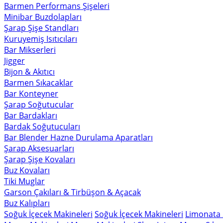
Barmen Performans Şişeleri
Minibar Buzdolapları
Şarap Şişe Standları
Kuruyemiş Isıtıcıları
Bar Mikserleri
Jigger
Bijon & Akıtıcı
Barmen Sıkacaklar
Bar Konteyner
Şarap Soğutucular
Bar Bardakları
Bardak Soğutucuları
Bar Blender Hazne Durulama Aparatları
Şarap Aksesuarları
Şarap Şişe Kovaları
Buz Kovaları
Tiki Muglar
Garson Çakıları & Tirbüşon & Açacak
Buz Kalıpları
Soğuk İçecek Makineleri
Soğuk İçecek Makineleri
Limonata 