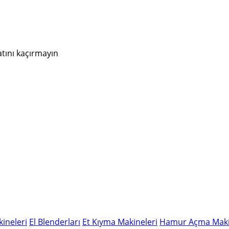
atını kaçırmayın
ineleri
El Blenderları
Et Kıyma Makineleri
Hamur Açma Maki