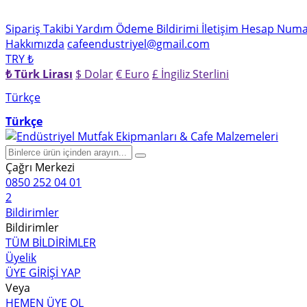
Sipariş Takibi
Yardım
Ödeme Bildirimi
İletişim
Hesap Numar
Hakkımızda
cafeendustriyel@gmail.com
TRY ₺
₺ Türk Lirası
$ Dolar
€ Euro
£ İngiliz Sterlini
Türkçe
Türkçe
Çağrı Merkezi
0850 252 04 01
2
Bildirimler
Bildirimler
TÜM BİLDİRİMLER
Üyelik
ÜYE GİRİŞİ YAP
Veya
HEMEN ÜYE OL