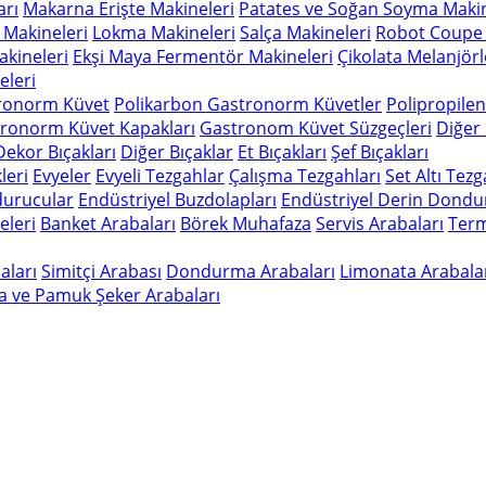
arı
Makarna Erişte Makineleri
Patates ve Soğan Soyma Makin
 Makineleri
Lokma Makineleri
Salça Makineleri
Robot Coupe 
kineleri
Ekşi Maya Fermentör Makineleri
Çikolata Melanjörl
leri
ronorm Küvet
Polikarbon Gastronorm Küvetler
Polipropile
ronorm Küvet Kapakları
Gastronom Küvet Süzgeçleri
Diğer
Dekor Bıçakları
Diğer Bıçaklar
Et Bıçakları
Şef Bıçakları
leri
Evyeler
Evyeli Tezgahlar
Çalışma Tezgahları
Set Altı Tez
durucular
Endüstriyel Buzdolapları
Endüstriyel Derin Dondu
eleri
Banket Arabaları
Börek Muhafaza
Servis Arabaları
Term
aları
Simitçi Arabası
Dondurma Arabaları
Limonata Arabala
a ve Pamuk Şeker Arabaları