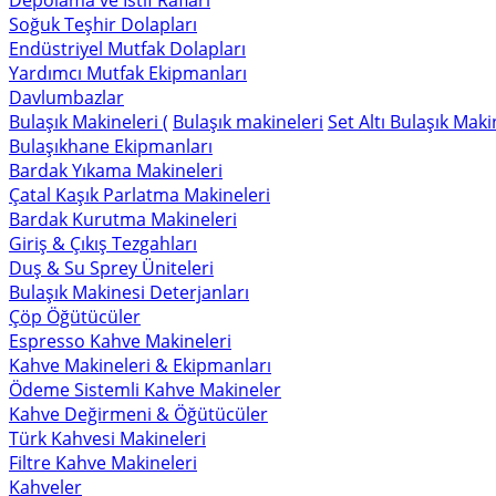
Depolama ve İstif Rafları
Soğuk Teşhir Dolapları
Endüstriyel Mutfak Dolapları
Yardımcı Mutfak Ekipmanları
Davlumbazlar
Bulaşık Makineleri (
Bulaşık makineleri
Set Altı Bulaşık Maki
Bulaşıkhane Ekipmanları
Bardak Yıkama Makineleri
Çatal Kaşık Parlatma Makineleri
Bardak Kurutma Makineleri
Giriş & Çıkış Tezgahları
Duş & Su Sprey Üniteleri
Bulaşık Makinesi Deterjanları
Çöp Öğütücüler
Espresso Kahve Makineleri
Kahve Makineleri & Ekipmanları
Ödeme Sistemli Kahve Makineler
Kahve Değirmeni & Öğütücüler
Türk Kahvesi Makineleri
Filtre Kahve Makineleri
Kahveler