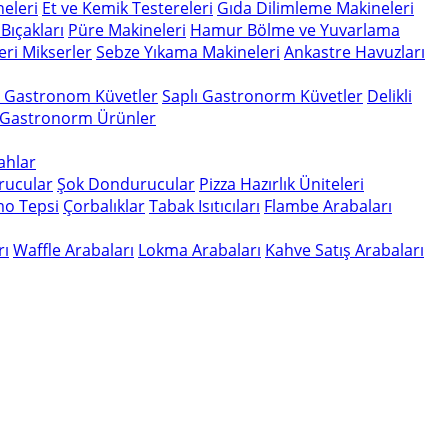
eleri
Et ve Kemik Testereleri
Gıda Dilimleme Makineleri
Bıçakları
Püre Makineleri
Hamur Bölme ve Yuvarlama
eri
Mikserler
Sebze Yıkama Makineleri
Ankastre Havuzları
n Gastronom Küvetler
Saplı Gastronorm Küvetler
Delikli
 Gastronorm Ürünler
gahlar
rucular
Şok Dondurucular
Pizza Hazırlık Üniteleri
o Tepsi
Çorbalıklar
Tabak Isıtıcıları
Flambe Arabaları
rı
Waffle Arabaları
Lokma Arabaları
Kahve Satış Arabaları