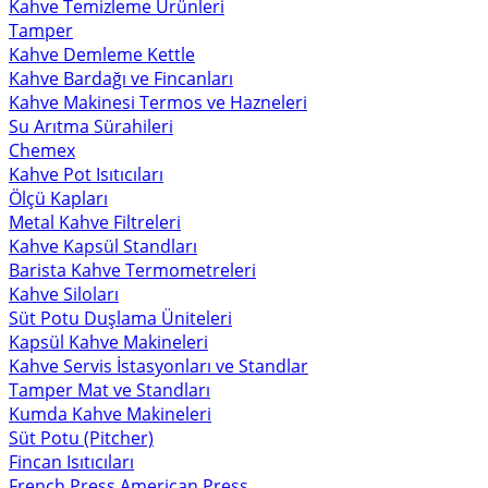
Kahve Temizleme Ürünleri
Tamper
Kahve Demleme Kettle
Kahve Bardağı ve Fincanları
Kahve Makinesi Termos ve Hazneleri
Su Arıtma Sürahileri
Chemex
Kahve Pot Isıtıcıları
Ölçü Kapları
Metal Kahve Filtreleri
Kahve Kapsül Standları
Barista Kahve Termometreleri
Kahve Siloları
Süt Potu Duşlama Üniteleri
Kapsül Kahve Makineleri
Kahve Servis İstasyonları ve Standlar
Tamper Mat ve Standları
Kumda Kahve Makineleri
Süt Potu (Pitcher)
Fincan Isıtıcıları
French Press American Press