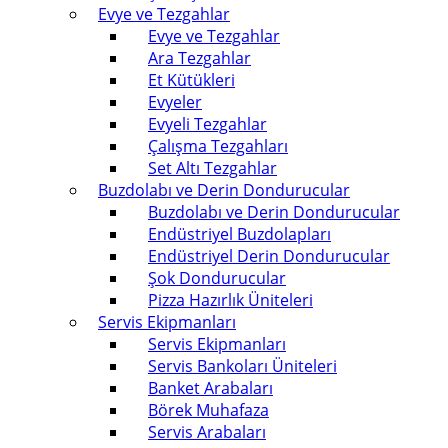
Evye ve Tezgahlar
Evye ve Tezgahlar
Ara Tezgahlar
Et Kütükleri
Evyeler
Evyeli Tezgahlar
Çalışma Tezgahları
Set Altı Tezgahlar
Buzdolabı ve Derin Dondurucular
Buzdolabı ve Derin Dondurucular
Endüstriyel Buzdolapları
Endüstriyel Derin Dondurucular
Şok Dondurucular
Pizza Hazırlık Üniteleri
Servis Ekipmanları
Servis Ekipmanları
Servis Bankoları Üniteleri
Banket Arabaları
Börek Muhafaza
Servis Arabaları