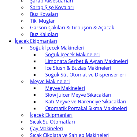
Şarap Aksesuarları
Şarap Şişe Kovaları
Buz Kovaları
Tiki Muglar
Garson Çakıları & Tirbüşon & Açacak
Buz Kalıpları
İçecek Ekipmanları
Soğuk İçecek Makineleri
Soğuk İçecek Makineleri
Limonata Şerbet & Ayran Makineleri
Ice Slush & Buzlaş Makineleri
Soğuk Süt Otomat ve Dispenserleri
Meyve Makineleri
Meyve Makineleri
Slow Juicer Meyve Sıkacakları
Katı Meyve ve Narenciye Sıkacakları
Otomatik Portakal Sıkma Makineleri
İçecek Ekipmanları
Sıcak Su Otomatları
Çay Makineleri
Sıcak Çikolata ve Sahlep Makineleri