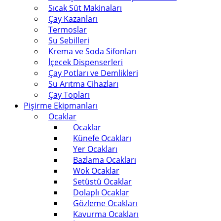
Sıcak Süt Makinaları
Çay Kazanları
Termoslar
Su Sebilleri
Krema ve Soda Sifonları
İçecek Dispenserleri
Çay Potları ve Demlikleri
Su Arıtma Cihazları
Çay Topları
Pişirme Ekipmanları
Ocaklar
Ocaklar
Künefe Ocakları
Yer Ocakları
Bazlama Ocakları
Wok Ocaklar
Setüstü Ocaklar
Dolaplı Ocaklar
Gözleme Ocakları
Kavurma Ocakları