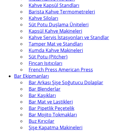
Kahve Kapsül Standları
Barista Kahve Termometreleri
Kahve Siloları
Süt Potu Duşlama Üniteleri
Kapsül Kahve Makineleri
Kahve Servis İstasyonları ve Standlar
Tamper Mat ve Standları
Kumda Kahve Makineleri
Süt Potu (Pitcher)
Fincan Isıtıcıları
French Press American Press
Bar Ekipmanları
Bar Arkası Şişe Soğutucu Dolaplar
Bar Blenderlar
Bar Kaşıkları
Bar Mat ve Lastikleri
Bar Pipetlik Peçetelik
Bar Mojito Tokmakları
Buz Kırıcılar
Şişe Kapatma Makineleri