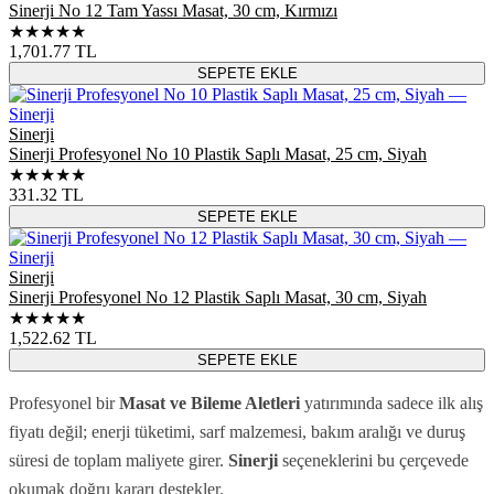
Sinerji No 12 Tam Yassı Masat, 30 cm, Kırmızı
★★★★★
1,701.77
TL
SEPETE EKLE
Sinerji
Sinerji Profesyonel No 10 Plastik Saplı Masat, 25 cm, Siyah
★★★★★
331.32
TL
SEPETE EKLE
Sinerji
Sinerji Profesyonel No 12 Plastik Saplı Masat, 30 cm, Siyah
★★★★★
1,522.62
TL
SEPETE EKLE
Profesyonel bir
Masat ve Bileme Aletleri
yatırımında sadece ilk alış
fiyatı değil; enerji tüketimi, sarf malzemesi, bakım aralığı ve duruş
süresi de toplam maliyete girer.
Sinerji
seçeneklerini bu çerçevede
okumak doğru kararı destekler.