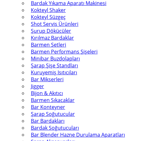
Bardak Yıkama Aparatı Makinesi
Kokteyl Shaker
Kokteyl Süzgeç
Shot Servis Ürünleri
Şurup Dökücüler
Kırılmaz Bardaklar
Barmen Setleri
Barmen Performans Şişeleri
Minibar Buzdolapları
Şarap Şişe Standları
Kuruyemiş Isıtıcıları
Bar Mikserleri
Jigger
Bijon & Akıtıcı
Barmen Sıkacaklar
Bar Konteyner
Şarap Soğutucular
Bar Bardakları
Bardak Soğutucuları
Bar Blender Hazne Durulama Aparatları