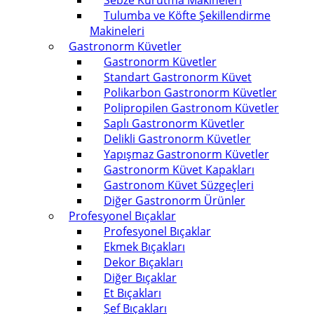
Sebze Kurutma Makineleri
Tulumba ve Köfte Şekillendirme
Makineleri
Gastronorm Küvetler
Gastronorm Küvetler
Standart Gastronorm Küvet
Polikarbon Gastronorm Küvetler
Polipropilen Gastronom Küvetler
Saplı Gastronorm Küvetler
Delikli Gastronorm Küvetler
Yapışmaz Gastronorm Küvetler
Gastronorm Küvet Kapakları
Gastronom Küvet Süzgeçleri
Diğer Gastronorm Ürünler
Profesyonel Bıçaklar
Profesyonel Bıçaklar
Ekmek Bıçakları
Dekor Bıçakları
Diğer Bıçaklar
Et Bıçakları
Şef Bıçakları