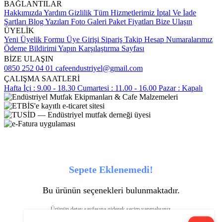
BAĞLANTILAR
Hakkımızda
Yardım
Gizlilik
Tüm Hizmetlerimiz
İptal Ve İade
Şartları
Blog Yazıları
Foto Galeri
Paket Fiyatları
Bize Ulaşın
ÜYELİK
Yeni Üyelik Formu
Üye Girişi
Sipariş Takip
Hesap Numaralarımız
Ödeme Bildirimi Yapın
Karşılaştırma Sayfası
BİZE ULAŞIN
0850 252 04 01
cafeendustriyel@gmail.com
ÇALIŞMA SAATLERİ
Hafta İçi : 9.00 - 18.30
Cumartesi : 11.00 - 16.00
Pazar : Kapalı
Sepete Eklenemedi!
Bu ürünün seçenekleri bulunmaktadır.
Ürünün detay sayfasına giderek seçim yapmalısınız.