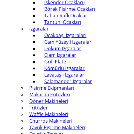
İskender Ocakları (
Börek Pişirme Ocakları
Taban Raflı Ocaklar
Tantuni Ocakları
Izgaralar
Ocakbaşı Izgaraları
Cam Yüzeyli Izgaralar
Döküm Izgaralar
Clam Izgaralar
Grill Plate
Kömürlü Izgaralar
Lavataşlı Izgaralar
Salamander Izgaralar
Pişirme Ekipmanları
Makarna Fritözleri
Döner Makineleri
Fritözler
Waffle Makineleri
Churros Makineleri
Tavuk Pişirme Makineleri