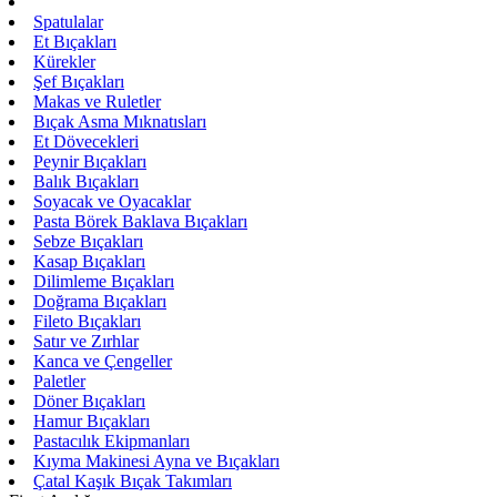
Masat ve Bileme Aletleri
Spatulalar
Et Bıçakları
Kürekler
Şef Bıçakları
Makas ve Ruletler
Bıçak Asma Mıknatısları
Et Dövecekleri
Peynir Bıçakları
Balık Bıçakları
Soyacak ve Oyacaklar
Pasta Börek Baklava Bıçakları
Sebze Bıçakları
Kasap Bıçakları
Dilimleme Bıçakları
Doğrama Bıçakları
Fileto Bıçakları
Satır ve Zırhlar
Kanca ve Çengeller
Paletler
Döner Bıçakları
Hamur Bıçakları
Pastacılık Ekipmanları
Kıyma Makinesi Ayna ve Bıçakları
Çatal Kaşık Bıçak Takımları