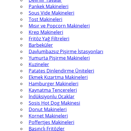
Devrilir Tavalar
Pankek Makineleri
Sous Vide Makineleri
Tost Makineleri
Mısır ve Popcorn Makineleri
Krep Makineleri
Fritöz Yağ Filtreleri
Barbeküler
Davlumbazsız Pişirme İstasyonları
Yumurta Pişirme Makineleri
Kuzineler
Patates Dinlendirme Üniteleri
Ekmek Kızartma Makineleri
Hamburger Makineleri
Kaynatma Tencereleri
İndüksiyonlu Ocaklar
Sosis Hot Dog Makinesi
Donut Makineleri
Kornet Makineleri
Poffertjes Makineleri
Basınçlı Fritözler