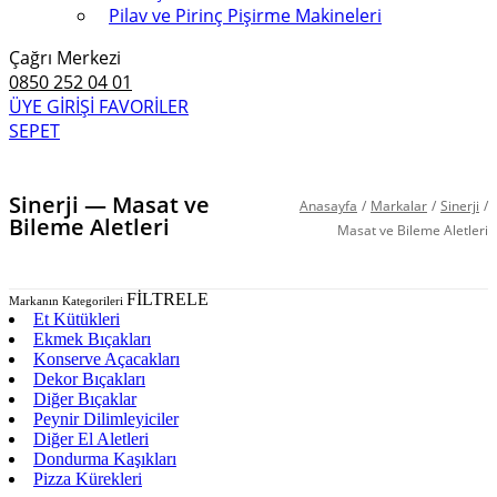
Pilav ve Pirinç Pişirme Makineleri
Çağrı Merkezi
0850 252 04 01
ÜYE GİRİŞİ
FAVORİLER
SEPET
Sinerji — Masat ve
Anasayfa
/
Markalar
/
Sinerji
/
Bileme Aletleri
Masat ve Bileme Aletleri
FİLTRELE
Markanın Kategorileri
Et Kütükleri
Ekmek Bıçakları
Konserve Açacakları
Dekor Bıçakları
Diğer Bıçaklar
Peynir Dilimleyiciler
Diğer El Aletleri
Dondurma Kaşıkları
Pizza Kürekleri