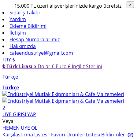
15.000 TL üzeri alışverişlerinizde kargo ücretsiz!
×
×
Sipariş Takibi
Yardım
Ödeme Bildirimi
İletişim
Hesap Numaralarımız
Hakkımızda
cafeendustriyel@gmail.com
TRY ₺
₺ Türk Lirası
$ Dolar
€ Euro
£ İngiliz Sterlini
Türkçe
Türkçe
2
ÜYE GİRİŞİ YAP
Veya
HEMEN ÜYE OL
Karşılaştırma Listesi
Favori Ürünler Listesi
Bildirimler
(2)