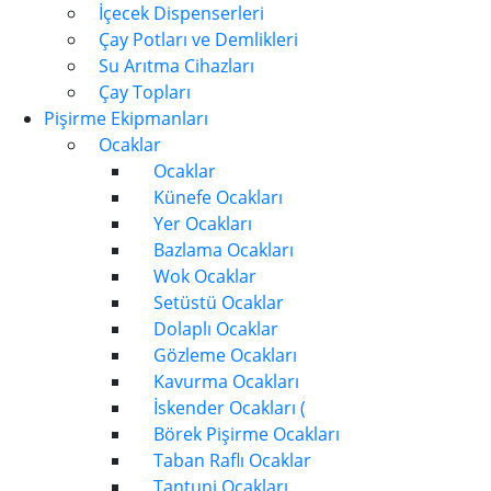
İçecek Dispenserleri
Çay Potları ve Demlikleri
Su Arıtma Cihazları
Çay Topları
Pişirme Ekipmanları
Ocaklar
Ocaklar
Künefe Ocakları
Yer Ocakları
Bazlama Ocakları
Wok Ocaklar
Setüstü Ocaklar
Dolaplı Ocaklar
Gözleme Ocakları
Kavurma Ocakları
İskender Ocakları (
Börek Pişirme Ocakları
Taban Raflı Ocaklar
Tantuni Ocakları