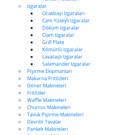
Izgaralar
Ocakbaşı Izgaraları
Cam Yüzeyli Izgaralar
Döküm Izgaralar
Clam Izgaralar
Grill Plate
Kömürlü Izgaralar
Lavataşlı Izgaralar
Salamander Izgaralar
Pişirme Ekipmanları
Makarna Fritözleri
Döner Makineleri
Fritözler
Waffle Makineleri
Churros Makineleri
Tavuk Pişirme Makineleri
Devrilir Tavalar
Pankek Makineleri