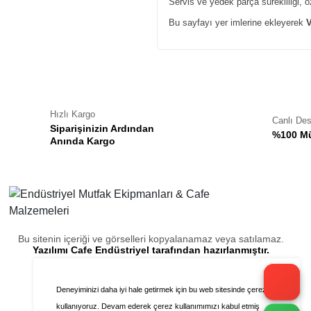
Servis ve yedek parça sürekliliği, 
Bu sayfayı yer imlerine ekleyerek
V
Hızlı Kargo
Canlı De
Siparişinizin Ardından
%100 Mü
Anında Kargo
Bu sitenin içeriği ve görselleri kopyalanamaz veya satılamaz.
Yazılımı Cafe Endüstriyel tarafından hazırlanmıştır.
Deneyiminizi daha iyi hale getirmek için bu web sitesinde çerezleri
kullanıyoruz. Devam ederek çerez kullanımımızı kabul etmiş