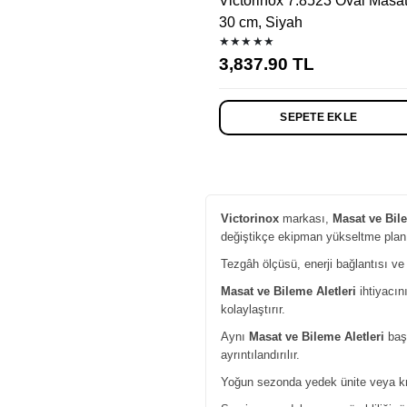
Victorinox 7.8523 Oval Masat
30 cm, Siyah
★★★★★
3,837.90
TL
SEPETE EKLE
Victorinox
markası,
Masat ve Bile
değiştikçe ekipman yükseltme planın
Tezgâh ölçüsü, enerji bağlantısı ve s
Masat ve Bileme Aletleri
ihtiyacın
kolaylaştırır.
Aynı
Masat ve Bileme Aletleri
başl
ayrıntılandırılır.
Yoğun sezonda yedek ünite veya krit