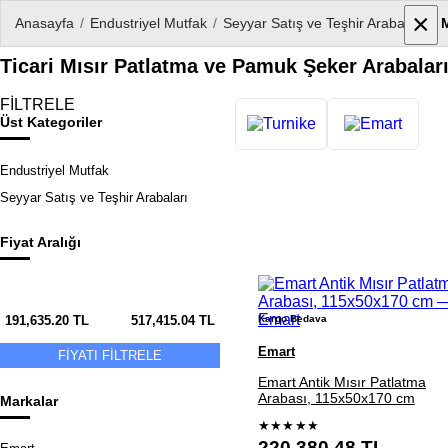
×
×
Anasayfa
/
Endustriyel Mutfak
/
Seyyar Satış ve Teşhir Arabaları
/
M
Ticari Mısır Patlatma ve Pamuk Şeker Arabalar
FİLTRELE
Üst Kategoriler
Endustriyel Mutfak
Seyyar Satış ve Teşhir Arabaları
Fiyat Aralığı
Ürün
listesi
Kargo Bedava
191,635.20
TL
517,415.04
TL
Emart
FİYATI FİLTRELE
Emart Antik Mısır Patlatma
Arabası, 115x50x170 cm
Markalar
★★★★★
220,380.48
TL