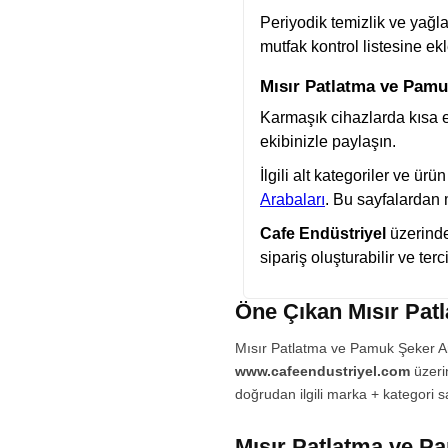
Periyodik temizlik ve yağla
mutfak kontrol listesine ekl
Mısır Patlatma ve Pamuk
Karmaşık cihazlarda kısa e
ekibinizle paylaşın.
İlgili alt kategoriler ve ürü
Arabaları
. Bu sayfalardan m
Cafe Endüstriyel
üzerinde
sipariş oluşturabilir ve ter
Öne Çıkan Mısır Pat
Mısır Patlatma ve Pamuk Şeker Ara
www.cafeendustriyel.com
üzerin
doğrudan ilgili marka + kategori sa
Mısır Patlatma ve P