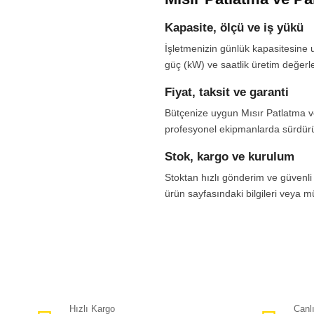
Kapasite, ölçü ve iş yükü
İşletmenizin günlük kapasitesine u
güç (kW) ve saatlik üretim değerler
Fiyat, taksit ve garanti
Bütçenize uygun Mısır Patlatma ve 
profesyonel ekipmanlarda sürdürüle
Stok, kargo ve kurulum
Stoktan hızlı gönderim ve güvenli 
ürün sayfasındaki bilgileri veya mü
Hızlı Kargo
Canl