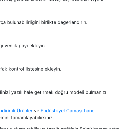
 bulunabilirliğini birlikte değerlendirin.
güvenlik payı ekleyin.
fak kontrol listesine ekleyin.
dinizi yazılı hale getirmek doğru modeli bulmanızı
İndirimli Ürünler
ve
Endüstriyel Çamaşırhane
lemini tamamlayabilirsiniz.
ipariş oluşturabilir ve tercih ettiğiniz ürünü hemen satın