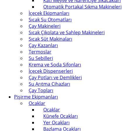
Katı Meyve ve Narenciye Sıkacakları
Otomatik Portakal Sıkma Makineleri
İçecek Ekipmanları
Sıcak Su Otomatları
Çay Makineleri
Sıcak Çikolata ve Sahlep Makineleri
Sıcak Süt Makinaları
Çay Kazanları
Termoslar
Su Sebilleri
Krema ve Soda Sifonları
İçecek Dispenserleri
Çay Potları ve Demlikleri
Su Arıtma Cihazları
Çay Topları
Pişirme Ekipmanları
Ocaklar
Ocaklar
Künefe Ocakları
Yer Ocakları
Bazlama Ocakları