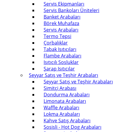
Servis Ekipmanları
Servis Bankoları Üniteleri
Banket Arabaları
Börek Muhafaza
Servis Arabaları
Termo Tepsi
Çorbalıklar
Tabak Isıtıcıları
Flambe Arabaları
Isıtıcılı Sosluklar
Şarap Isıtıcılar
Seyyar Satış ve Teşhir Arabaları
Seyyar Satış ve Teşhir Arabaları
Simitçi Arabası
Dondurma Arabaları
Limonata Arabaları
Waffle Arabaları
Lokma Arabaları
Kahve Satış Arabaları
Sosisli - Hot Dog Arabaları