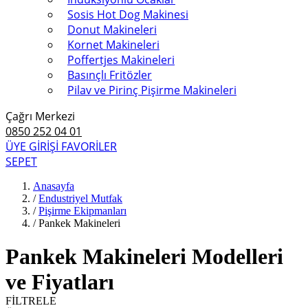
Sosis Hot Dog Makinesi
Donut Makineleri
Kornet Makineleri
Poffertjes Makineleri
Basınçlı Fritözler
Pilav ve Pirinç Pişirme Makineleri
Çağrı Merkezi
0850 252 04 01
ÜYE GİRİŞİ
FAVORİLER
SEPET
Anasayfa
/
Endustriyel Mutfak
/
Pişirme Ekipmanları
/
Pankek Makineleri
Pankek Makineleri Modelleri
ve Fiyatları
FİLTRELE