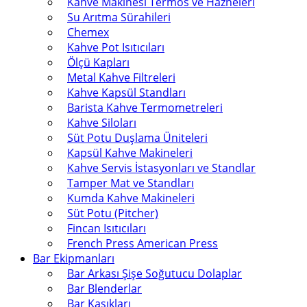
Kahve Makinesi Termos ve Hazneleri
Su Arıtma Sürahileri
Chemex
Kahve Pot Isıtıcıları
Ölçü Kapları
Metal Kahve Filtreleri
Kahve Kapsül Standları
Barista Kahve Termometreleri
Kahve Siloları
Süt Potu Duşlama Üniteleri
Kapsül Kahve Makineleri
Kahve Servis İstasyonları ve Standlar
Tamper Mat ve Standları
Kumda Kahve Makineleri
Süt Potu (Pitcher)
Fincan Isıtıcıları
French Press American Press
Bar Ekipmanları
Bar Arkası Şişe Soğutucu Dolaplar
Bar Blenderlar
Bar Kaşıkları