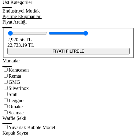
Üst Kategoriler
Endustriyel Mutfak
Pişirme Ekipmanları
Fiyat Aralığı
2,920.56
TL
22,733.19
TL
FİYATI FİLTRELE
Markalar
Karacasan
Remta
GMG
SilverInox
Smh
Leggno
Omake
Seamac
Waffle Şekli
Yuvarlak Bubble Model
Kapak Sayısı