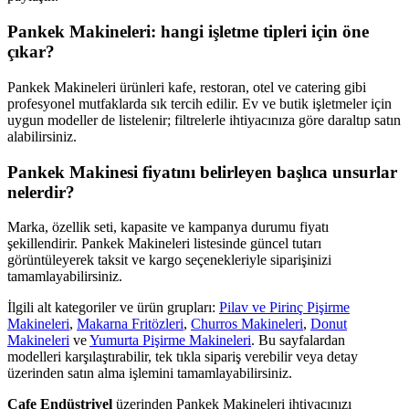
Pankek Makineleri: hangi işletme tipleri için öne
çıkar?
Pankek Makineleri ürünleri kafe, restoran, otel ve catering gibi
profesyonel mutfaklarda sık tercih edilir. Ev ve butik işletmeler için
uygun modeller de listelenir; filtrelerle ihtiyacınıza göre daraltıp satın
alabilirsiniz.
Pankek Makinesi fiyatını belirleyen başlıca unsurlar
nelerdir?
Marka, özellik seti, kapasite ve kampanya durumu fiyatı
şekillendirir. Pankek Makineleri listesinde güncel tutarı
görüntüleyerek taksit ve kargo seçenekleriyle siparişinizi
tamamlayabilirsiniz.
İlgili alt kategoriler ve ürün grupları:
Pilav ve Pirinç Pişirme
Makineleri
,
Makarna Fritözleri
,
Churros Makineleri
,
Donut
Makineleri
ve
Yumurta Pişirme Makineleri
. Bu sayfalardan
modelleri karşılaştırabilir, tek tıkla sipariş verebilir veya detay
üzerinden satın alma işlemini tamamlayabilirsiniz.
Cafe Endüstriyel
üzerinden Pankek Makineleri ihtiyacınızı