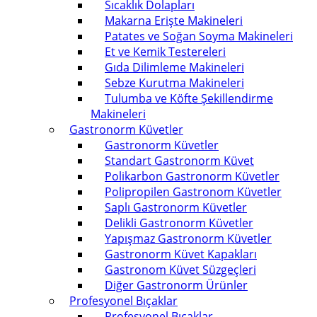
Sıcaklık Dolapları
Makarna Erişte Makineleri
Patates ve Soğan Soyma Makineleri
Et ve Kemik Testereleri
Gıda Dilimleme Makineleri
Sebze Kurutma Makineleri
Tulumba ve Köfte Şekillendirme
Makineleri
Gastronorm Küvetler
Gastronorm Küvetler
Standart Gastronorm Küvet
Polikarbon Gastronorm Küvetler
Polipropilen Gastronom Küvetler
Saplı Gastronorm Küvetler
Delikli Gastronorm Küvetler
Yapışmaz Gastronorm Küvetler
Gastronorm Küvet Kapakları
Gastronom Küvet Süzgeçleri
Diğer Gastronorm Ürünler
Profesyonel Bıçaklar
Profesyonel Bıçaklar