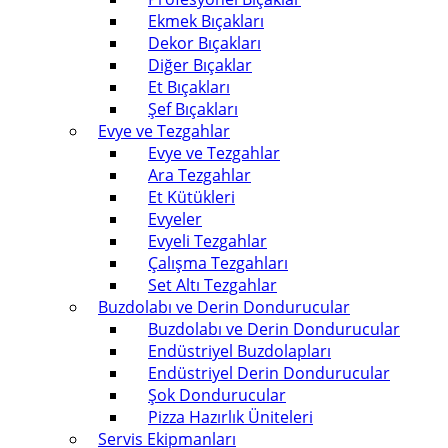
Ekmek Bıçakları
Dekor Bıçakları
Diğer Bıçaklar
Et Bıçakları
Şef Bıçakları
Evye ve Tezgahlar
Evye ve Tezgahlar
Ara Tezgahlar
Et Kütükleri
Evyeler
Evyeli Tezgahlar
Çalışma Tezgahları
Set Altı Tezgahlar
Buzdolabı ve Derin Dondurucular
Buzdolabı ve Derin Dondurucular
Endüstriyel Buzdolapları
Endüstriyel Derin Dondurucular
Şok Dondurucular
Pizza Hazırlık Üniteleri
Servis Ekipmanları