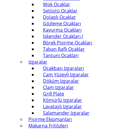
Wok Ocaklar
Setüstü Ocaklar
Dolaplı Ocaklar
Gözleme Ocakları
Kavurma Ocakları
İskender Ocakları (
Börek Pişirme Ocakları
Taban Raflı Ocaklar
Tantuni Ocakları
Izgaralar
Ocakbaşı Izgaraları
Cam Yüzeyli Izgaralar
Döküm Izgaralar
Clam Izgaralar
Grill Plate
Kömürlü Izgaralar
Lavataşlı Izgaralar
Salamander Izgaralar
Pişirme Ekipmanları
Makarna Fritözleri