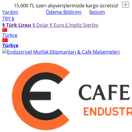
15.000 TL üzeri alışverişlerinizde kargo ücretsiz!
×
×
Yardım
Ödeme Bildirimi
İletişim
TRY ₺
₺ Türk Lirası
$ Dolar
€ Euro
£ İngiliz Sterlini
Türkçe
Türkçe