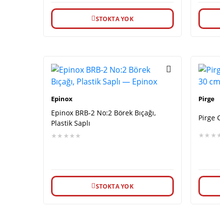
STOKTA YOK
Epinox
Pirge
Epinox BRB-2 No:2 Börek Bıçağı,
Pirge 
Plastik Saplı
★★★
★★★★★
STOKTA YOK