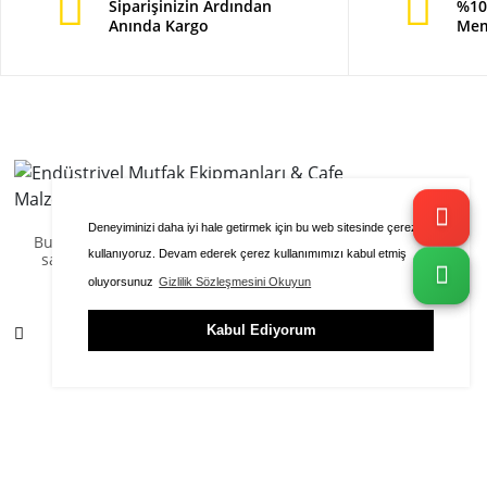
Siparişinizin Ardından
%10
Anında Kargo
Mem
Deneyiminizi daha iyi hale getirmek için bu web sitesinde çerezleri
Bu sitenin içeriği ve görselleri kopyalanamaz veya
kullanıyoruz. Devam ederek çerez kullanımımızı kabul etmiş
satılamaz.
Yazılımı Cafe Endüstriyel tarafından
hazırlanmıştır.
oluyorsunuz
Gizlilik Sözleşmesini Okuyun
Kabul Ediyorum