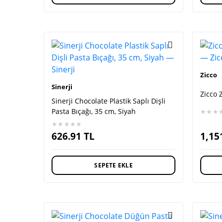
Zicco
Sinerji
Zicco 
Sinerji Chocolate Plastik Saplı Dişli
Pasta Bıçağı, 35 cm, Siyah
★★★
★★★★★
626.91
TL
1,15
SEPETE EKLE