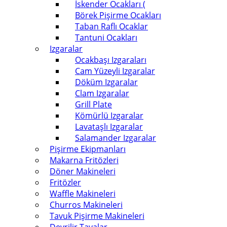
İskender Ocakları (
Börek Pişirme Ocakları
Taban Raflı Ocaklar
Tantuni Ocakları
Izgaralar
Ocakbaşı Izgaraları
Cam Yüzeyli Izgaralar
Döküm Izgaralar
Clam Izgaralar
Grill Plate
Kömürlü Izgaralar
Lavataşlı Izgaralar
Salamander Izgaralar
Pişirme Ekipmanları
Makarna Fritözleri
Döner Makineleri
Fritözler
Waffle Makineleri
Churros Makineleri
Tavuk Pişirme Makineleri