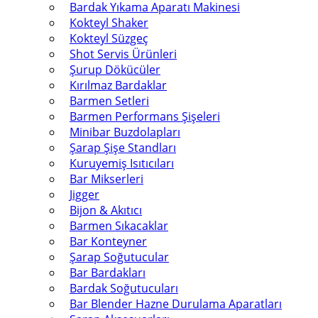
Bardak Yıkama Aparatı Makinesi
Kokteyl Shaker
Kokteyl Süzgeç
Shot Servis Ürünleri
Şurup Dökücüler
Kırılmaz Bardaklar
Barmen Setleri
Barmen Performans Şişeleri
Minibar Buzdolapları
Şarap Şişe Standları
Kuruyemiş Isıtıcıları
Bar Mikserleri
Jigger
Bijon & Akıtıcı
Barmen Sıkacaklar
Bar Konteyner
Şarap Soğutucular
Bar Bardakları
Bardak Soğutucuları
Bar Blender Hazne Durulama Aparatları