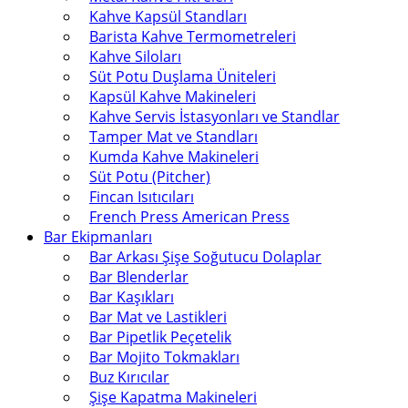
Kahve Kapsül Standları
Barista Kahve Termometreleri
Kahve Siloları
Süt Potu Duşlama Üniteleri
Kapsül Kahve Makineleri
Kahve Servis İstasyonları ve Standlar
Tamper Mat ve Standları
Kumda Kahve Makineleri
Süt Potu (Pitcher)
Fincan Isıtıcıları
French Press American Press
Bar Ekipmanları
Bar Arkası Şişe Soğutucu Dolaplar
Bar Blenderlar
Bar Kaşıkları
Bar Mat ve Lastikleri
Bar Pipetlik Peçetelik
Bar Mojito Tokmakları
Buz Kırıcılar
Şişe Kapatma Makineleri