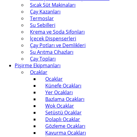
Sıcak Süt Makinaları
Çay Kazanları
Termoslar
Su Sebilleri
Krema ve Soda Sifonları
İçecek Dispenserleri
Çay Potları ve Demlikleri
Su Arıtma Cihazları
Çay Topları
Pişirme Ekipmanları
Ocaklar
Ocaklar
Künefe Ocakları
Yer Ocakları
Bazlama Ocakları
Wok Ocaklar
Setüstü Ocaklar
Dolaplı Ocaklar
Gözleme Ocakları
Kavurma Ocakları