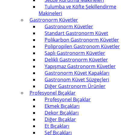
Sebze Kurutma Makineleri
Tulumba ve Köfte Şekillendirme
Makineleri
Gastronorm Küvetler
Gastronorm Küvetler
Standart Gastronorm Küvet
Polikarbon Gastronorm Küvetler
Polipropilen Gastronom Küvetler
Saplı Gastronorm Küvetler
Delikli Gastronorm Küvetler
Yapışmaz Gastronorm Küvetler
Gastronorm Küvet Kapakları
Gastronom Küvet Süzgeçleri
Diğer Gastronorm Ürünler
Profesyonel Bıçaklar
Profesyonel Bıçaklar
Ekmek Bıçakları
Dekor Bıçakları
Diğer Bıçaklar
Et Bıçakları
Şef Bıçakları