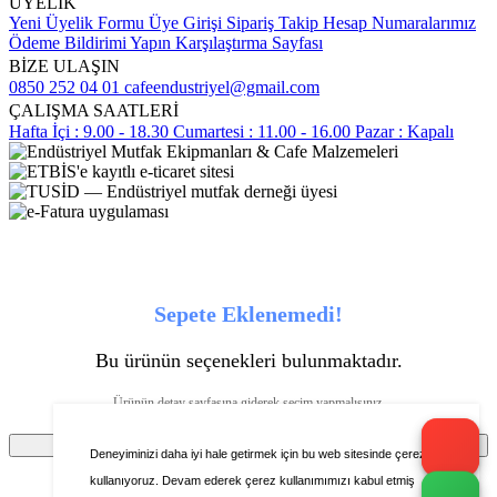
ÜYELİK
Yeni Üyelik Formu
Üye Girişi
Sipariş Takip
Hesap Numaralarımız
Ödeme Bildirimi Yapın
Karşılaştırma Sayfası
BİZE ULAŞIN
0850 252 04 01
cafeendustriyel@gmail.com
ÇALIŞMA SAATLERİ
Hafta İçi : 9.00 - 18.30
Cumartesi : 11.00 - 16.00
Pazar : Kapalı
Sepete Eklenemedi!
Bu ürünün seçenekleri bulunmaktadır.
Ürünün detay sayfasına giderek seçim yapmalısınız.
Tamam
Deneyiminizi daha iyi hale getirmek için bu web sitesinde çerezleri
kullanıyoruz. Devam ederek çerez kullanımımızı kabul etmiş