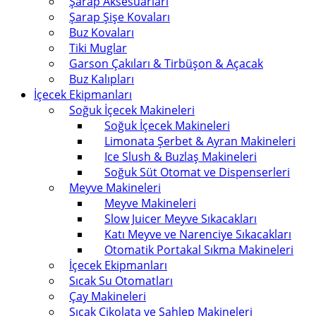
Şarap Aksesuarları
Şarap Şişe Kovaları
Buz Kovaları
Tiki Muglar
Garson Çakıları & Tirbüşon & Açacak
Buz Kalıpları
İçecek Ekipmanları
Soğuk İçecek Makineleri
Soğuk İçecek Makineleri
Limonata Şerbet & Ayran Makineleri
Ice Slush & Buzlaş Makineleri
Soğuk Süt Otomat ve Dispenserleri
Meyve Makineleri
Meyve Makineleri
Slow Juicer Meyve Sıkacakları
Katı Meyve ve Narenciye Sıkacakları
Otomatik Portakal Sıkma Makineleri
İçecek Ekipmanları
Sıcak Su Otomatları
Çay Makineleri
Sıcak Çikolata ve Sahlep Makineleri