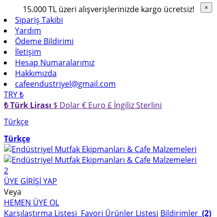
15.000 TL üzeri alışverişlerinizde kargo ücretsiz!
×
×
Sipariş Takibi
Yardım
Ödeme Bildirimi
İletişim
Hesap Numaralarımız
Hakkımızda
cafeendustriyel@gmail.com
TRY ₺
₺ Türk Lirası
$ Dolar
€ Euro
£ İngiliz Sterlini
Türkçe
Türkçe
2
ÜYE GİRİŞİ YAP
Veya
HEMEN ÜYE OL
Karşılaştırma Listesi
Favori Ürünler Listesi
Bildirimler
(2)