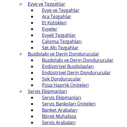
Evye ve Tezgahlar
Evye ve Tezgahlar
Ara Tezgahlar
Et Kütükleri
Evyeler
Evyeli Tezgahlar
Çalışma Tezgahları
Set Altı Tezgahlar
Buzdolabı ve Derin Dondurucular
Buzdolabı ve Derin Dondurucular
Endüstriyel Buzdolapları
Endüstriyel Derin Dondurucular
Şok Dondurucular
Pizza Hazırlık Üniteleri
Servis Ekipmanları
Servis Ekipmanları
Servis Bankoları Üniteleri
Banket Arabaları
Börek Muhafaza
Servis Arabaları