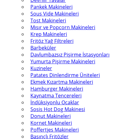
Devrilir Tavalar
Pankek Makineleri
Sous Vide Makineleri
Tost Makineleri
Mısır ve Popcorn Makineleri
Krep Makineleri
Fritöz Yağ Filtreleri
Barbeküler
Davlumbazsız Pişirme İstasyonları
Yumurta Pişirme Makineleri
Kuzineler
Patates Dinlendirme Üniteleri
Ekmek Kızartma Makineleri
Hamburger Makineleri
Kaynatma Tencereleri
İndüksiyonlu Ocaklar
Sosis Hot Dog Makinesi
Donut Makineleri
Kornet Makineleri
Poffertjes Makineleri
Basınçlı Fritözler