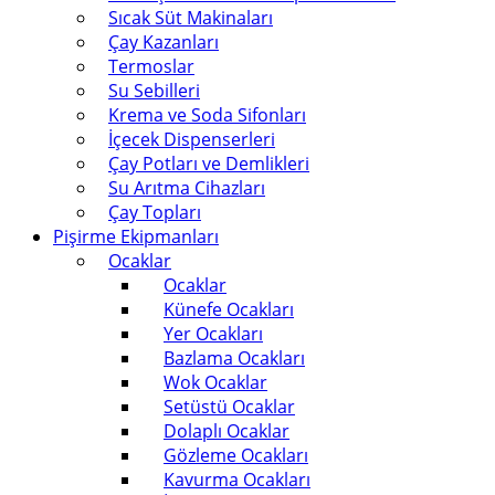
Sıcak Süt Makinaları
Çay Kazanları
Termoslar
Su Sebilleri
Krema ve Soda Sifonları
İçecek Dispenserleri
Çay Potları ve Demlikleri
Su Arıtma Cihazları
Çay Topları
Pişirme Ekipmanları
Ocaklar
Ocaklar
Künefe Ocakları
Yer Ocakları
Bazlama Ocakları
Wok Ocaklar
Setüstü Ocaklar
Dolaplı Ocaklar
Gözleme Ocakları
Kavurma Ocakları