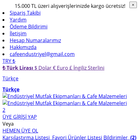
15.000 TL üzeri alışverişlerinizde kargo ücretsiz!
×
×
Sipariş Takibi
Yardım
Ödeme Bildirimi
İletişim
Hesap Numaralarımız
Hakkımızda
cafeendustriyel@gmail.com
TRY ₺
₺ Türk Lirası
$ Dolar
€ Euro
£ İngiliz Sterlini
Türkçe
Türkçe
2
ÜYE GİRİŞİ YAP
Veya
HEMEN ÜYE OL
Karşılaştırma Listesi
Favori Ürünler Listesi
Bildirimler
(2)