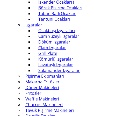
İskender Ocakları (
Börek Pişirme Ocakları
Taban Raflı Ocaklar
Tantuni Ocakları
Izgaralar
Ocakbaşı Izgaraları
Cam Yüzeyli Izgaralar
Döküm Izgaralar
Clam Izgaralar
Grill Plate
Kömürlü Izgaralar
Lavataşlı Izgaralar
Salamander Izgaralar
Pişirme Ekipmanları
Makarna Fritözleri
Döner Makineleri
Fritözler
Waffle Makineleri
Churros Makineleri
Tavuk Pişirme Makineleri