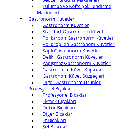
Sebze Kurutma Makineleri
Tulumba ve Köfte Şekillendirme
Makineleri
Gastronorm Küvetler
Gastronorm Küvetler
Standart Gastronorm Küvet
Polikarbon Gastronorm Küvetler
Polipropilen Gastronom Küvetler
Saplı Gastronorm Küvetler
Delikli Gastronorm Küvetler
Yapışmaz Gastronorm Küvetler
Gastronorm Küvet Kapakları
Gastronom Küvet Süzgeçleri
Diğer Gastronorm Ürünler
Profesyonel Bıçaklar
Profesyonel Bıçaklar
Ekmek Bıçakları
Dekor Bıçakları
Diğer Bıçaklar
Et Bıçakları
Şef Bıçakları