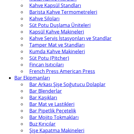
Kahve Kapsül Standları
Barista Kahve Termometreleri
Kahve Siloları
Süt Potu Duşlama Üniteleri
Kapsül Kahve Makineleri
Kahve Servis İstasyonları ve Standlar
Tamper Mat ve Standları
Kumda Kahve Makineleri
Süt Potu (Pitcher)
Fincan Isıtıcıları
French Press American Press
Bar Ekipmanları
Bar Arkası Şişe Soğutucu Dolaplar
Bar Blenderlar
Bar Kaşıkları
Bar Mat ve Lastikleri
Bar Pipetlik Peçetelik
Bar Mojito Tokmakları
Buz Kırıcılar
Şişe Kapatma Makineleri