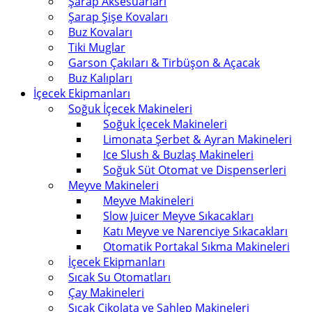
Şarap Aksesuarları
Şarap Şişe Kovaları
Buz Kovaları
Tiki Muglar
Garson Çakıları & Tirbüşon & Açacak
Buz Kalıpları
İçecek Ekipmanları
Soğuk İçecek Makineleri
Soğuk İçecek Makineleri
Limonata Şerbet & Ayran Makineleri
Ice Slush & Buzlaş Makineleri
Soğuk Süt Otomat ve Dispenserleri
Meyve Makineleri
Meyve Makineleri
Slow Juicer Meyve Sıkacakları
Katı Meyve ve Narenciye Sıkacakları
Otomatik Portakal Sıkma Makineleri
İçecek Ekipmanları
Sıcak Su Otomatları
Çay Makineleri
Sıcak Çikolata ve Sahlep Makineleri