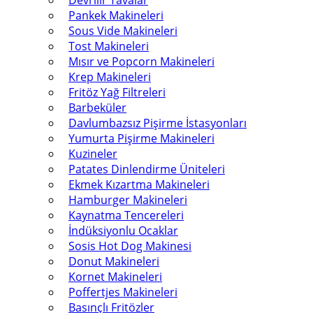
Devrilir Tavalar
Pankek Makineleri
Sous Vide Makineleri
Tost Makineleri
Mısır ve Popcorn Makineleri
Krep Makineleri
Fritöz Yağ Filtreleri
Barbeküler
Davlumbazsız Pişirme İstasyonları
Yumurta Pişirme Makineleri
Kuzineler
Patates Dinlendirme Üniteleri
Ekmek Kızartma Makineleri
Hamburger Makineleri
Kaynatma Tencereleri
İndüksiyonlu Ocaklar
Sosis Hot Dog Makinesi
Donut Makineleri
Kornet Makineleri
Poffertjes Makineleri
Basınçlı Fritözler