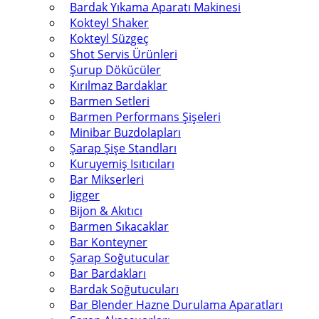
Bardak Yıkama Aparatı Makinesi
Kokteyl Shaker
Kokteyl Süzgeç
Shot Servis Ürünleri
Şurup Dökücüler
Kırılmaz Bardaklar
Barmen Setleri
Barmen Performans Şişeleri
Minibar Buzdolapları
Şarap Şişe Standları
Kuruyemiş Isıtıcıları
Bar Mikserleri
Jigger
Bijon & Akıtıcı
Barmen Sıkacaklar
Bar Konteyner
Şarap Soğutucular
Bar Bardakları
Bardak Soğutucuları
Bar Blender Hazne Durulama Aparatları