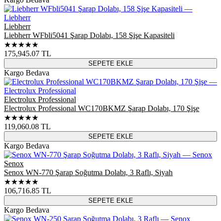
Liebherr
Liebherr WFbli5041 Şarap Dolabı, 158 Şişe Kapasiteli
★★★★★
175,945.07
TL
SEPETE EKLE
Kargo Bedava
Electrolux Professional
Electrolux Professional WC170BKMZ Şarap Dolabı, 170 Şişe
★★★★★
119,060.08
TL
SEPETE EKLE
Kargo Bedava
Senox
Senox WN-770 Şarap Soğutma Dolabı, 3 Raflı, Siyah
★★★★★
106,716.85
TL
SEPETE EKLE
Kargo Bedava