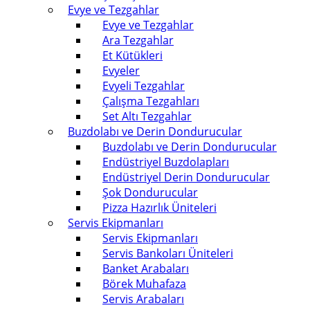
Evye ve Tezgahlar
Evye ve Tezgahlar
Ara Tezgahlar
Et Kütükleri
Evyeler
Evyeli Tezgahlar
Çalışma Tezgahları
Set Altı Tezgahlar
Buzdolabı ve Derin Dondurucular
Buzdolabı ve Derin Dondurucular
Endüstriyel Buzdolapları
Endüstriyel Derin Dondurucular
Şok Dondurucular
Pizza Hazırlık Üniteleri
Servis Ekipmanları
Servis Ekipmanları
Servis Bankoları Üniteleri
Banket Arabaları
Börek Muhafaza
Servis Arabaları