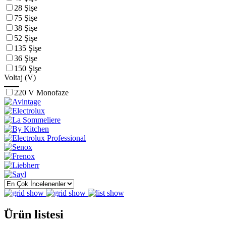
28 Şişe
75 Şişe
38 Şişe
52 Şişe
135 Şişe
36 Şişe
150 Şişe
Voltaj (V)
220 V Monofaze
Ürün listesi