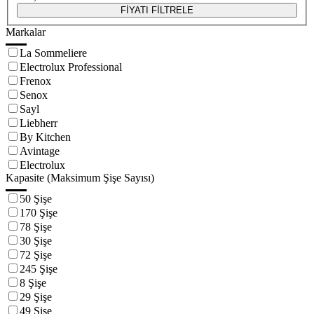
FİYATI FİLTRELE
Markalar
La Sommeliere
Electrolux Professional
Frenox
Senox
Sayl
Liebherr
By Kitchen
Avintage
Electrolux
Kapasite (Maksimum Şişe Sayısı)
50 Şişe
170 Şişe
78 Şişe
30 Şişe
72 Şişe
245 Şişe
8 Şişe
29 Şişe
49 Şişe