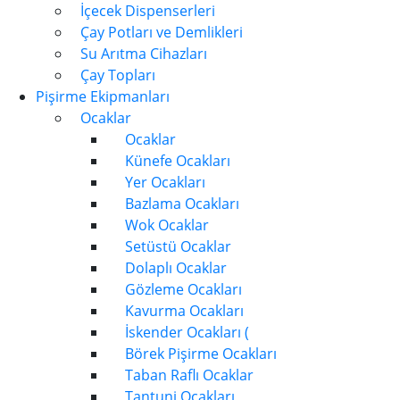
İçecek Dispenserleri
Çay Potları ve Demlikleri
Su Arıtma Cihazları
Çay Topları
Pişirme Ekipmanları
Ocaklar
Ocaklar
Künefe Ocakları
Yer Ocakları
Bazlama Ocakları
Wok Ocaklar
Setüstü Ocaklar
Dolaplı Ocaklar
Gözleme Ocakları
Kavurma Ocakları
İskender Ocakları (
Börek Pişirme Ocakları
Taban Raflı Ocaklar
Tantuni Ocakları