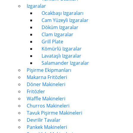
Izgaralar
Ocakbaşı Izgaraları
Cam Yüzeyli Izgaralar
Döküm Izgaralar
Clam Izgaralar
Grill Plate
Kömürlü Izgaralar
Lavataşlı Izgaralar
Salamander Izgaralar
Pişirme Ekipmanları
Makarna Fritözleri
Döner Makineleri
Fritözler
Waffle Makineleri
Churros Makineleri
Tavuk Pişirme Makineleri
Devrilir Tavalar
Pankek Makineleri