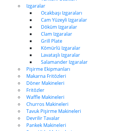
Izgaralar
Ocakbaşı Izgaraları
Cam Yüzeyli Izgaralar
Döküm Izgaralar
Clam Izgaralar
Grill Plate
Kömürlü Izgaralar
Lavataşlı Izgaralar
Salamander Izgaralar
Pişirme Ekipmanları
Makarna Fritözleri
Döner Makineleri
Fritözler
Waffle Makineleri
Churros Makineleri
Tavuk Pişirme Makineleri
Devrilir Tavalar
Pankek Makineleri