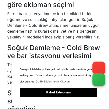
göre ekipman seçimi
Filtre, basınçlı veya immersion teknikleri farklı
öğütme ve su sıcaklığı ihtiyaçları getirir. Soğuk
Demleme - Cold Brew altında menünüze en uygun
demleme hattını kurarak maliyet ve hız dengesini
yakalayın; modelleri inceleyip sipariş verebilirsiniz.
Soğuk Demleme - Cold Brew
ve bar istasyonu yerleşimi
Tezgâh yüksekliği, grup sayısı ve öğütücü konumu
Deneyiminizi daha iyi hale getirmek için bu web sitesinde çerezleri
aynı anda çalışan baristalar için akış oluşturur.
kullanıyoruz. Devam ederek çerez kullanımımızı kabul etmiş
Soğuk Demleme - Cold Brew seçiminde ölçüleri
yerleşim planınızla eşleştirin.
oluyorsunuz
Gizlilik Sözleşmesini Okuyun
Soğuk Demleme - Cold Brew
Kabul Ediyorum
su filtrasyonu ve kireç