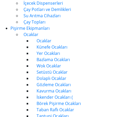
İçecek Dispenserleri
Çay Potları ve Demlikleri
Su Arıtma Cihazları
Çay Topları
Pişirme Ekipmanları
Ocaklar
Ocaklar
Künefe Ocakları
Yer Ocakları
Bazlama Ocakları
Wok Ocaklar
Setüstü Ocaklar
Dolaplı Ocaklar
Gözleme Ocakları
Kavurma Ocakları
İskender Ocakları (
Börek Pişirme Ocakları
Taban Raflı Ocaklar
Tantuni Ocakları