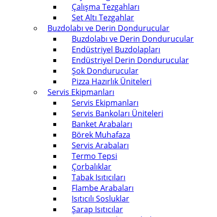
Çalışma Tezgahları
Set Altı Tezgahlar
Buzdolabı ve Derin Dondurucular
Buzdolabı ve Derin Dondurucular
Endüstriyel Buzdolapları
Endüstriyel Derin Dondurucular
Şok Dondurucular
Pizza Hazırlık Üniteleri
Servis Ekipmanları
Servis Ekipmanları
Servis Bankoları Üniteleri
Banket Arabaları
Börek Muhafaza
Servis Arabaları
Termo Tepsi
Çorbalıklar
Tabak Isıtıcıları
Flambe Arabaları
Isıtıcılı Sosluklar
Şarap Isıtıcılar