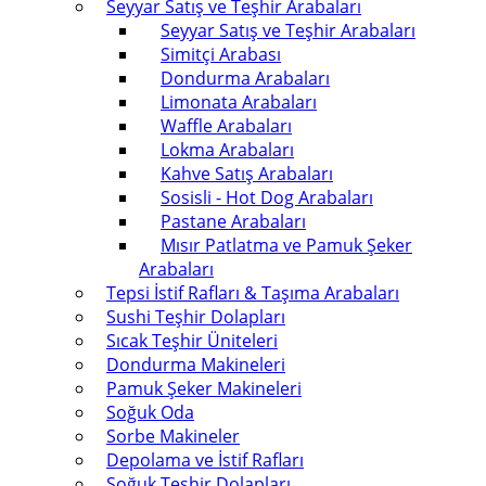
Seyyar Satış ve Teşhir Arabaları
Seyyar Satış ve Teşhir Arabaları
Simitçi Arabası
Dondurma Arabaları
Limonata Arabaları
Waffle Arabaları
Lokma Arabaları
Kahve Satış Arabaları
Sosisli - Hot Dog Arabaları
Pastane Arabaları
Mısır Patlatma ve Pamuk Şeker
Arabaları
Tepsi İstif Rafları & Taşıma Arabaları
Sushi Teşhir Dolapları
Sıcak Teşhir Üniteleri
Dondurma Makineleri
Pamuk Şeker Makineleri
Soğuk Oda
Sorbe Makineler
Depolama ve İstif Rafları
Soğuk Teşhir Dolapları