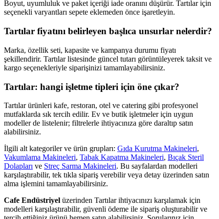
Boyut, uyumluluk ve paket içeriği iade oranını düşürür. Tartılar için
seçenekli varyantları sepete eklemeden önce işaretleyin.
Tartılar fiyatını belirleyen başlıca unsurlar nelerdir?
Marka, özellik seti, kapasite ve kampanya durumu fiyatı
şekillendirir. Tartılar listesinde güncel tutarı görüntüleyerek taksit ve
kargo seçenekleriyle siparişinizi tamamlayabilirsiniz.
Tartılar: hangi işletme tipleri için öne çıkar?
Tartılar ürünleri kafe, restoran, otel ve catering gibi profesyonel
mutfaklarda sık tercih edilir. Ev ve butik işletmeler için uygun
modeller de listelenir; filtrelerle ihtiyacınıza göre daraltıp satın
alabilirsiniz.
İlgili alt kategoriler ve ürün grupları:
Gıda Kurutma Makineleri
,
Vakumlama Makineleri
,
Tabak Kapatma Makineleri
,
Bıçak Steril
Dolapları
ve
Streç Sarma Makineleri
. Bu sayfalardan modelleri
karşılaştırabilir, tek tıkla sipariş verebilir veya detay üzerinden satın
alma işlemini tamamlayabilirsiniz.
Cafe Endüstriyel
üzerinden Tartılar ihtiyacınızı karşılamak için
modelleri karşılaştırabilir, güvenli ödeme ile sipariş oluşturabilir ve
tercih ettiğiniz ürünü hemen satın alabilirsiniz. Sorularınız için