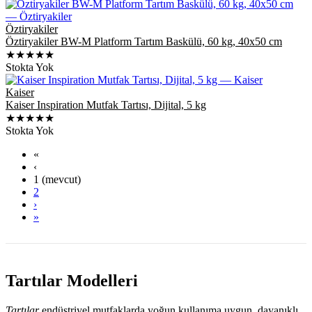
Öztiryakiler
Öztiryakiler BW-M Platform Tartım Baskülü, 60 kg, 40x50 cm
★★★★★
Stokta Yok
Kaiser
Kaiser Inspiration Mutfak Tartısı, Dijital, 5 kg
★★★★★
Stokta Yok
«
‹
1
(mevcut)
2
›
»
Tartılar Modelleri
Tartılar
endüstriyel mutfaklarda yoğun kullanıma uygun, dayanıklı