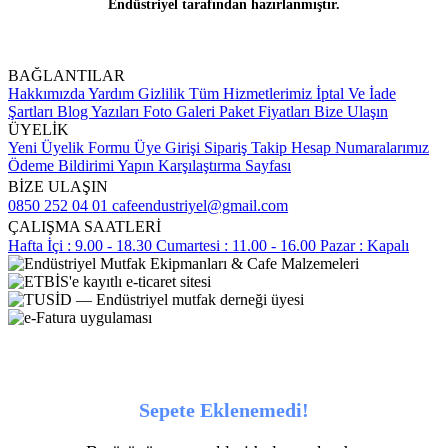
Endüstriyel tarafından hazırlanmıştır.
BAĞLANTILAR
Hakkımızda
Yardım
Gizlilik
Tüm Hizmetlerimiz
İptal Ve İade
Şartları
Blog Yazıları
Foto Galeri
Paket Fiyatları
Bize Ulaşın
ÜYELİK
Yeni Üyelik Formu
Üye Girişi
Sipariş Takip
Hesap Numaralarımız
Ödeme Bildirimi Yapın
Karşılaştırma Sayfası
BİZE ULAŞIN
0850 252 04 01
cafeendustriyel@gmail.com
ÇALIŞMA SAATLERİ
Hafta İçi : 9.00 - 18.30
Cumartesi : 11.00 - 16.00
Pazar : Kapalı
Sepete Eklenemedi!