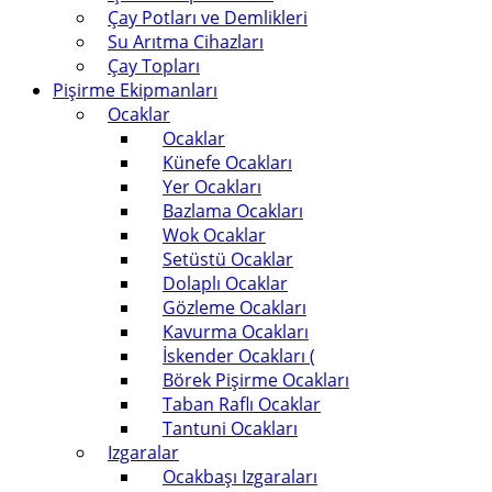
Çay Potları ve Demlikleri
Su Arıtma Cihazları
Çay Topları
Pişirme Ekipmanları
Ocaklar
Ocaklar
Künefe Ocakları
Yer Ocakları
Bazlama Ocakları
Wok Ocaklar
Setüstü Ocaklar
Dolaplı Ocaklar
Gözleme Ocakları
Kavurma Ocakları
İskender Ocakları (
Börek Pişirme Ocakları
Taban Raflı Ocaklar
Tantuni Ocakları
Izgaralar
Ocakbaşı Izgaraları