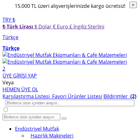
15.000 TL üzeri alışverişlerinizde kargo ücretsiz!
×
×
TRY ₺
₺ Türk Lirası
$ Dolar
€ Euro
£ İngiliz Sterlini
Türkçe
Türkçe
2
ÜYE GİRİŞİ YAP
Veya
HEMEN ÜYE OL
Karşılaştırma Listesi
Favori Ürünler Listesi
Bildirimler
(2)
Endüstriyel Mutfak
Hazırlık Makineleri