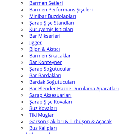
Barmen Setleri
Barmen Performans Şişeleri
Minibar Buzdolapları
Şarap Şişe Standları
Kuruyemiş Isıtıcıları
Bar Mikserleri
Jigger
Bijon & Akıtıcı
Barmen Sıkacaklar
Bar Konteyner
Şarap Soğutucular
Bar Bardakları
Bardak Soğutucuları
Bar Blender Hazne Durulama Aparatları
Şarap Aksesuarları
Şarap Şişe Kovaları
Buz Kovaları
Tiki Muglar
Garson Çakıları & Tirbüşon & Açacak
Buz Kalıpları