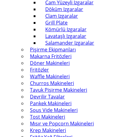
Cam Yüzeyli Izgaralar
Döküm Izgaralar
Clam Izgaralar
Grill Plate
Kömürlü Izgaralar
Lavataşlı Izgaralar
Salamander Izgaralar
Pişirme Ekipmanları
Makarna Fritözleri
Döner Makineleri
Fritözler
Waffle Makineleri
Churros Makineleri
Tavuk Pişirme Makineleri
Devrilir Tavalar
Pankek Makineleri
Sous Vide Makineleri
Tost Makineleri
Mısır ve Popcorn Makineleri
Krep Makineleri