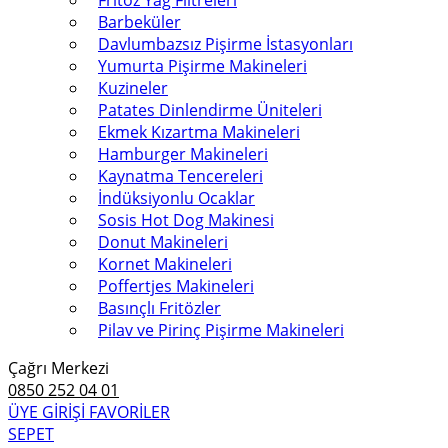
Fritöz Yağ Filtreleri
Barbeküler
Davlumbazsız Pişirme İstasyonları
Yumurta Pişirme Makineleri
Kuzineler
Patates Dinlendirme Üniteleri
Ekmek Kızartma Makineleri
Hamburger Makineleri
Kaynatma Tencereleri
İndüksiyonlu Ocaklar
Sosis Hot Dog Makinesi
Donut Makineleri
Kornet Makineleri
Poffertjes Makineleri
Basınçlı Fritözler
Pilav ve Pirinç Pişirme Makineleri
Çağrı Merkezi
0850 252 04 01
ÜYE GİRİŞİ
FAVORİLER
SEPET