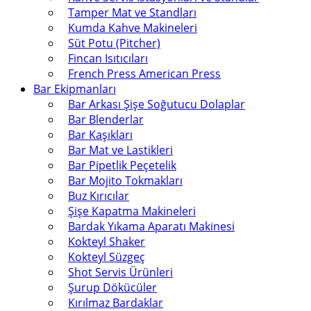
Tamper Mat ve Standları
Kumda Kahve Makineleri
Süt Potu (Pitcher)
Fincan Isıtıcıları
French Press American Press
Bar Ekipmanları
Bar Arkası Şişe Soğutucu Dolaplar
Bar Blenderlar
Bar Kaşıkları
Bar Mat ve Lastikleri
Bar Pipetlik Peçetelik
Bar Mojito Tokmakları
Buz Kırıcılar
Şişe Kapatma Makineleri
Bardak Yıkama Aparatı Makinesi
Kokteyl Shaker
Kokteyl Süzgeç
Shot Servis Ürünleri
Şurup Dökücüler
Kırılmaz Bardaklar