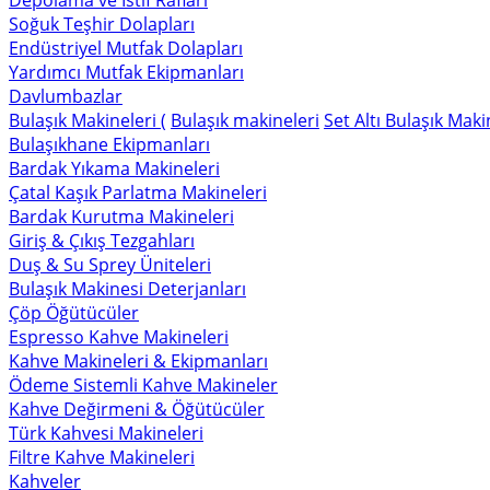
Depolama ve İstif Rafları
Soğuk Teşhir Dolapları
Endüstriyel Mutfak Dolapları
Yardımcı Mutfak Ekipmanları
Davlumbazlar
Bulaşık Makineleri (
Bulaşık makineleri
Set Altı Bulaşık Maki
Bulaşıkhane Ekipmanları
Bardak Yıkama Makineleri
Çatal Kaşık Parlatma Makineleri
Bardak Kurutma Makineleri
Giriş & Çıkış Tezgahları
Duş & Su Sprey Üniteleri
Bulaşık Makinesi Deterjanları
Çöp Öğütücüler
Espresso Kahve Makineleri
Kahve Makineleri & Ekipmanları
Ödeme Sistemli Kahve Makineler
Kahve Değirmeni & Öğütücüler
Türk Kahvesi Makineleri
Filtre Kahve Makineleri
Kahveler