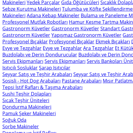
Makineleri
Yedek Parçalar
Gıda Öğütücüleri
Sıcaklık Dolapl
Sebze Kurutma Makineleri
Tulumba ve Köfte Şekillendirme
Makineleri
Adana Kebap Makineler
Bulama ve Paneleme Ma
Profesyonel Mutfak Robotları
Hamur Kesme Tartma Makine
Gastronorm Küvetler
Gastronorm Küvetler
Standart Gast
Gastronorm Küvetler
Yapışmaz Gastronorm Küvetler
Gast
Profesyonel Bıçaklar
Profesyonel Bıçaklar
Ekmek Bıçakları
Evye ve Tezgahlar
Evye ve Tezgahlar
Ara Tezgahlar
Et Kütük
Buzdolabı ve Derin Dondurucular
Buzdolabı ve Derin Don
Servis Ekipmanları
Servis Ekipmanları
Servis Bankoları Ünit
Isıtıcılı Sosluklar
Şarap Isıtıcılar
Seyyar Satış ve Teşhir Arabaları
Seyyar Satış ve Teşhir Arab
Sosisli - Hot Dog Arabaları
Pastane Arabaları
Mısır Patlatm
Tepsi İstif Rafları & Taşıma Arabaları
Sushi Teşhir Dolapları
Sıcak Teşhir Üniteleri
Dondurma Makineleri
Pamuk Şeker Makineleri
Soğuk Oda
Sorbe Makineler