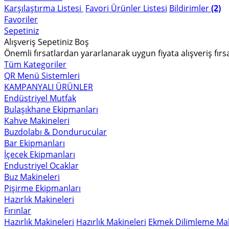
Karşılaştırma Listesi
Favori Ürünler Listesi
Bildirimler
(2)
Favoriler
Sepetiniz
Alışveriş Sepetiniz Boş
Önemli fırsatlardan yararlanarak uygun fiyata alışveriş fırs
Tüm Kategoriler
QR Menü Sistemleri
KAMPANYALI ÜRÜNLER
Endüstriyel Mutfak
Bulaşıkhane Ekipmanları
Kahve Makineleri
Buzdolabı & Dondurucular
Bar Ekipmanları
İçecek Ekipmanları
Endustriyel Ocaklar
Buz Makineleri
Pişirme Ekipmanları
Hazırlık Makineleri
Fırınlar
Hazırlık Makineleri
Hazırlık Makineleri
Ekmek Dilimleme Mak