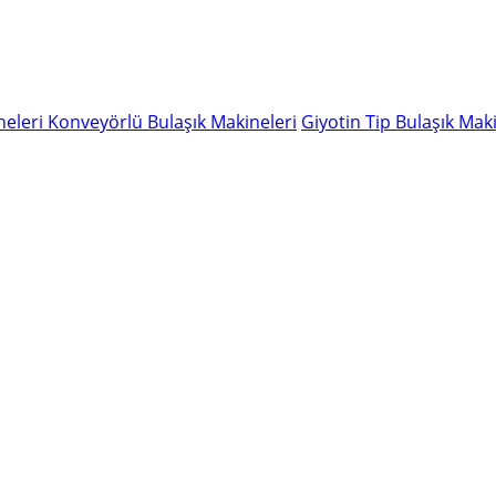
neleri
Konveyörlü Bulaşık Makineleri
Giyotin Tip Bulaşık Maki