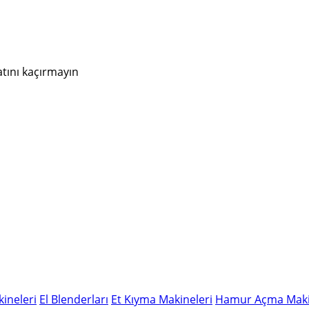
atını kaçırmayın
ineleri
El Blenderları
Et Kıyma Makineleri
Hamur Açma Maki