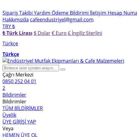
Sipariş Takibi
Yardım
Ödeme Bildirimi
İletişim
Hesap Numar
Hakkımızda
cafeendustriyel@gmail.com
TRY ₺
₺ Türk Lirası
$ Dolar
€ Euro
£ İngiliz Sterlini
Türkçe
Türkçe
Çağrı Merkezi
0850 252 04 01
2
Bildirimler
Bildirimler
TÜM BİLDİRİMLER
Üyelik
ÜYE GİRİŞİ YAP
Veya
HEMEN ÜYE OL