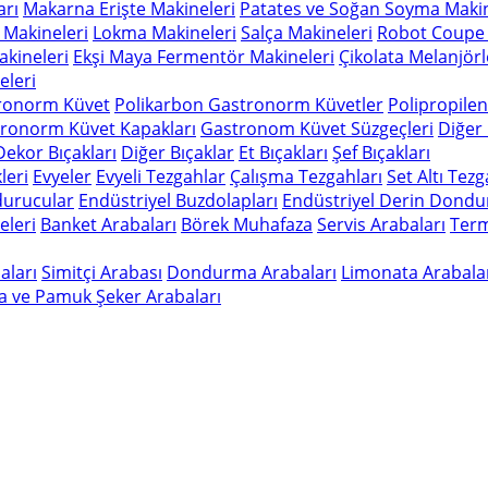
arı
Makarna Erişte Makineleri
Patates ve Soğan Soyma Makin
 Makineleri
Lokma Makineleri
Salça Makineleri
Robot Coupe 
kineleri
Ekşi Maya Fermentör Makineleri
Çikolata Melanjörl
leri
ronorm Küvet
Polikarbon Gastronorm Küvetler
Polipropile
ronorm Küvet Kapakları
Gastronom Küvet Süzgeçleri
Diğer
Dekor Bıçakları
Diğer Bıçaklar
Et Bıçakları
Şef Bıçakları
leri
Evyeler
Evyeli Tezgahlar
Çalışma Tezgahları
Set Altı Tez
durucular
Endüstriyel Buzdolapları
Endüstriyel Derin Dondu
eleri
Banket Arabaları
Börek Muhafaza
Servis Arabaları
Term
aları
Simitçi Arabası
Dondurma Arabaları
Limonata Arabala
a ve Pamuk Şeker Arabaları