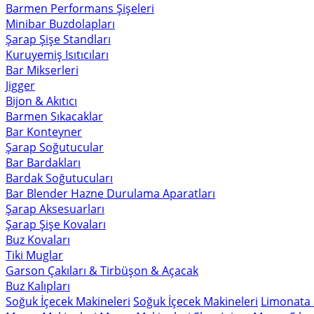
Barmen Performans Şişeleri
Minibar Buzdolapları
Şarap Şişe Standları
Kuruyemiş Isıtıcıları
Bar Mikserleri
Jigger
Bijon & Akıtıcı
Barmen Sıkacaklar
Bar Konteyner
Şarap Soğutucular
Bar Bardakları
Bardak Soğutucuları
Bar Blender Hazne Durulama Aparatları
Şarap Aksesuarları
Şarap Şişe Kovaları
Buz Kovaları
Tiki Muglar
Garson Çakıları & Tirbüşon & Açacak
Buz Kalıpları
Soğuk İçecek Makineleri
Soğuk İçecek Makineleri
Limonata 