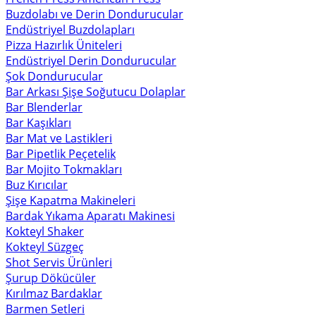
Buzdolabı ve Derin Dondurucular
Endüstriyel Buzdolapları
Pizza Hazırlık Üniteleri
Endüstriyel Derin Dondurucular
Şok Dondurucular
Bar Arkası Şişe Soğutucu Dolaplar
Bar Blenderlar
Bar Kaşıkları
Bar Mat ve Lastikleri
Bar Pipetlik Peçetelik
Bar Mojito Tokmakları
Buz Kırıcılar
Şişe Kapatma Makineleri
Bardak Yıkama Aparatı Makinesi
Kokteyl Shaker
Kokteyl Süzgeç
Shot Servis Ürünleri
Şurup Dökücüler
Kırılmaz Bardaklar
Barmen Setleri