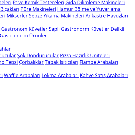
eleri
Et ve Kemik Testereleri
Gıda Dilimleme Makineleri
Bıçakları
Püre Makineleri
Hamur Bölme ve Yuvarlama
eri
Mikserler
Sebze Yıkama Makineleri
Ankastre Havuzları
n Gastronom Küvetler
Saplı Gastronorm Küvetler
Delikli
 Gastronorm Ürünler
gahlar
rucular
Şok Dondurucular
Pizza Hazırlık Üniteleri
o Tepsi
Çorbalıklar
Tabak Isıtıcıları
Flambe Arabaları
rı
Waffle Arabaları
Lokma Arabaları
Kahve Satış Arabaları