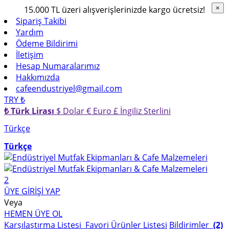
15.000 TL üzeri alışverişlerinizde kargo ücretsiz!
×
×
Sipariş Takibi
Yardım
Ödeme Bildirimi
İletişim
Hesap Numaralarımız
Hakkımızda
cafeendustriyel@gmail.com
TRY ₺
₺ Türk Lirası
$ Dolar
€ Euro
£ İngiliz Sterlini
Türkçe
Türkçe
2
ÜYE GİRİŞİ YAP
Veya
HEMEN ÜYE OL
Karşılaştırma Listesi
Favori Ürünler Listesi
Bildirimler
(2)