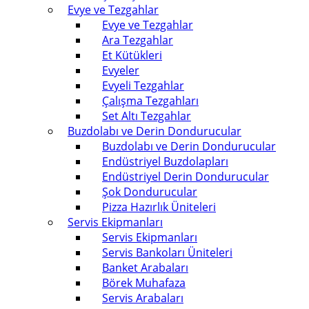
Evye ve Tezgahlar
Evye ve Tezgahlar
Ara Tezgahlar
Et Kütükleri
Evyeler
Evyeli Tezgahlar
Çalışma Tezgahları
Set Altı Tezgahlar
Buzdolabı ve Derin Dondurucular
Buzdolabı ve Derin Dondurucular
Endüstriyel Buzdolapları
Endüstriyel Derin Dondurucular
Şok Dondurucular
Pizza Hazırlık Üniteleri
Servis Ekipmanları
Servis Ekipmanları
Servis Bankoları Üniteleri
Banket Arabaları
Börek Muhafaza
Servis Arabaları