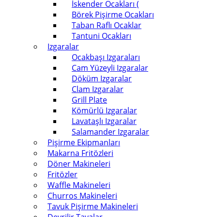
İskender Ocakları (
Börek Pişirme Ocakları
Taban Raflı Ocaklar
Tantuni Ocakları
Izgaralar
Ocakbaşı Izgaraları
Cam Yüzeyli Izgaralar
Döküm Izgaralar
Clam Izgaralar
Grill Plate
Kömürlü Izgaralar
Lavataşlı Izgaralar
Salamander Izgaralar
Pişirme Ekipmanları
Makarna Fritözleri
Döner Makineleri
Fritözler
Waffle Makineleri
Churros Makineleri
Tavuk Pişirme Makineleri