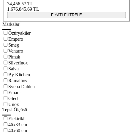
34,456.57
TL
1,676,845.69
TL
FİYATI FİLTRELE
Markalar
Öztiryakiler
Empero
Smeg
Venarro
Pimak
SilverInox
Salva
By Kitchen
Ramalhos
Sveba Dahlen
Emart
Gtech
Unox
Tepsi Ölçüsü
Elektrikli
46x33 cm
40x60 cm