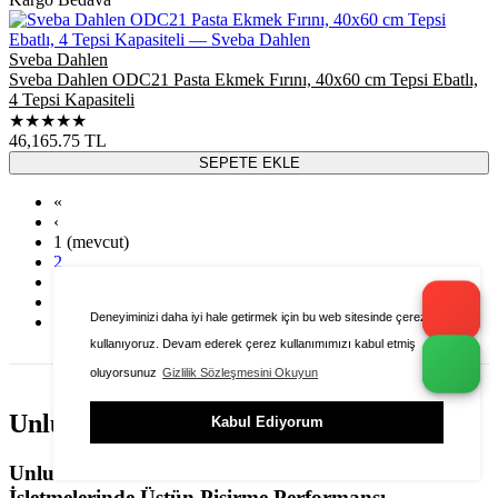
Sveba Dahlen
Sveba Dahlen ODC21 Pasta Ekmek Fırını, 40x60 cm Tepsi Ebatlı,
4 Tepsi Kapasiteli
★★★★★
46,165.75
TL
SEPETE EKLE
«
‹
1
(mevcut)
2
3
›
Deneyiminizi daha iyi hale getirmek için bu web sitesinde çerezleri
»
kullanıyoruz. Devam ederek çerez kullanımımızı kabul etmiş
oluyorsunuz
Gizlilik Sözleşmesini Okuyun
Unlu Mamül Fırınları Modelleri
Kabul Ediyorum
Unlu Mamül Fırınları: Pastane ve Fırın
İşletmelerinde Üstün Pişirme Performansı