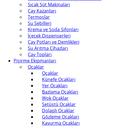
Sıcak Süt Makinaları
Çay Kazanları
Termoslar
Su Sebilleri
Krema ve Soda Sifonları
İçecek Dispenserleri
Çay Potları ve Demlikleri
Su Arıtma Cihazları
Çay Topları
Pişirme Ekipmanları
Ocaklar
Ocaklar
Künefe Ocakları
Yer Ocakları
Bazlama Ocakları
Wok Ocaklar
Setüstü Ocaklar
Dolaplı Ocaklar
Gözleme Ocakları
Kavurma Ocakları