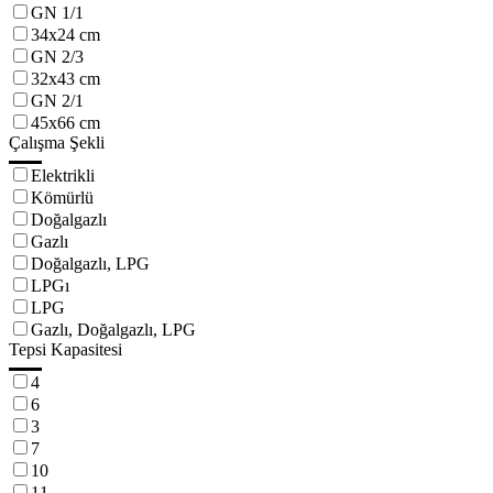
GN 1/1
34x24 cm
GN 2/3
32x43 cm
GN 2/1
45x66 cm
Çalışma Şekli
Elektrikli
Kömürlü
Doğalgazlı
Gazlı
Doğalgazlı, LPG
LPGı
LPG
Gazlı, Doğalgazlı, LPG
Tepsi Kapasitesi
4
6
3
7
10
11