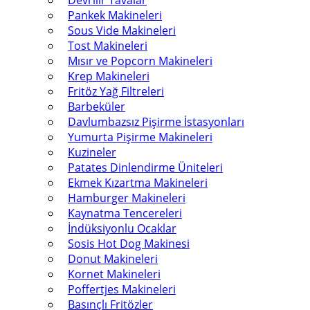
Devrilir Tavalar
Pankek Makineleri
Sous Vide Makineleri
Tost Makineleri
Mısır ve Popcorn Makineleri
Krep Makineleri
Fritöz Yağ Filtreleri
Barbeküler
Davlumbazsız Pişirme İstasyonları
Yumurta Pişirme Makineleri
Kuzineler
Patates Dinlendirme Üniteleri
Ekmek Kızartma Makineleri
Hamburger Makineleri
Kaynatma Tencereleri
İndüksiyonlu Ocaklar
Sosis Hot Dog Makinesi
Donut Makineleri
Kornet Makineleri
Poffertjes Makineleri
Basınçlı Fritözler