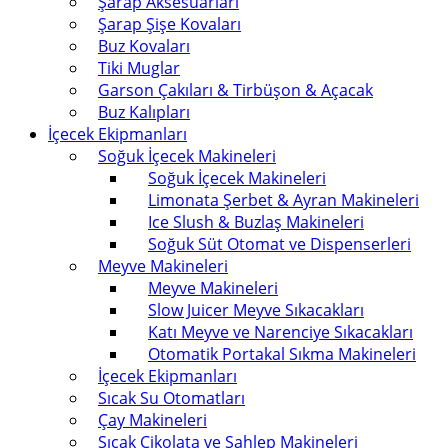
Şarap Aksesuarları
Şarap Şişe Kovaları
Buz Kovaları
Tiki Muglar
Garson Çakıları & Tirbüşon & Açacak
Buz Kalıpları
İçecek Ekipmanları
Soğuk İçecek Makineleri
Soğuk İçecek Makineleri
Limonata Şerbet & Ayran Makineleri
Ice Slush & Buzlaş Makineleri
Soğuk Süt Otomat ve Dispenserleri
Meyve Makineleri
Meyve Makineleri
Slow Juicer Meyve Sıkacakları
Katı Meyve ve Narenciye Sıkacakları
Otomatik Portakal Sıkma Makineleri
İçecek Ekipmanları
Sıcak Su Otomatları
Çay Makineleri
Sıcak Çikolata ve Sahlep Makineleri