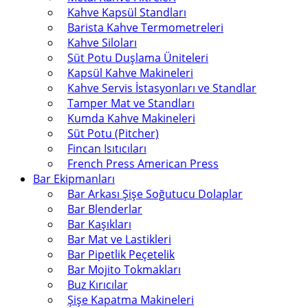
Kahve Kapsül Standları
Barista Kahve Termometreleri
Kahve Siloları
Süt Potu Duşlama Üniteleri
Kapsül Kahve Makineleri
Kahve Servis İstasyonları ve Standlar
Tamper Mat ve Standları
Kumda Kahve Makineleri
Süt Potu (Pitcher)
Fincan Isıtıcıları
French Press American Press
Bar Ekipmanları
Bar Arkası Şişe Soğutucu Dolaplar
Bar Blenderlar
Bar Kaşıkları
Bar Mat ve Lastikleri
Bar Pipetlik Peçetelik
Bar Mojito Tokmakları
Buz Kırıcılar
Şişe Kapatma Makineleri