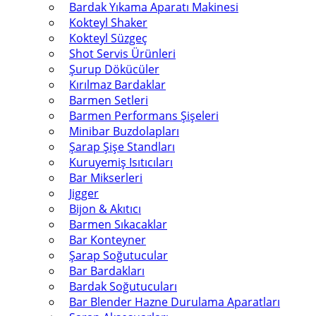
Bardak Yıkama Aparatı Makinesi
Kokteyl Shaker
Kokteyl Süzgeç
Shot Servis Ürünleri
Şurup Dökücüler
Kırılmaz Bardaklar
Barmen Setleri
Barmen Performans Şişeleri
Minibar Buzdolapları
Şarap Şişe Standları
Kuruyemiş Isıtıcıları
Bar Mikserleri
Jigger
Bijon & Akıtıcı
Barmen Sıkacaklar
Bar Konteyner
Şarap Soğutucular
Bar Bardakları
Bardak Soğutucuları
Bar Blender Hazne Durulama Aparatları