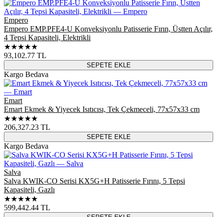
Empero
Empero EMP.PFE4-U Konveksiyonlu Patisserie Fırın, Üstten Açılır,
4 Tepsi Kapasiteli, Elektrikli
★★★★★
93,102.77
TL
SEPETE EKLE
Kargo Bedava
Emart
Emart Ekmek & Yiyecek Isıtıcısı, Tek Çekmeceli, 77x57x33 cm
★★★★★
206,327.23
TL
SEPETE EKLE
Kargo Bedava
Salva
Salva KWIK-CO Serisi KX5G+H Patisserie Fırını, 5 Tepsi
Kapasiteli, Gazlı
★★★★★
599,442.44
TL