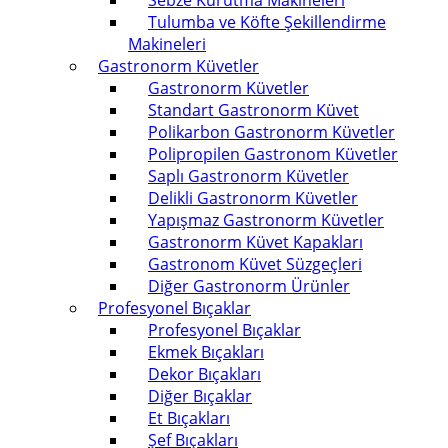
Sebze Kurutma Makineleri
Tulumba ve Köfte Şekillendirme
Makineleri
Gastronorm Küvetler
Gastronorm Küvetler
Standart Gastronorm Küvet
Polikarbon Gastronorm Küvetler
Polipropilen Gastronom Küvetler
Saplı Gastronorm Küvetler
Delikli Gastronorm Küvetler
Yapışmaz Gastronorm Küvetler
Gastronorm Küvet Kapakları
Gastronom Küvet Süzgeçleri
Diğer Gastronorm Ürünler
Profesyonel Bıçaklar
Profesyonel Bıçaklar
Ekmek Bıçakları
Dekor Bıçakları
Diğer Bıçaklar
Et Bıçakları
Şef Bıçakları