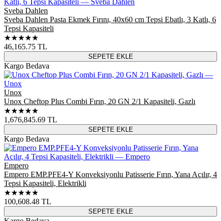
Sveba Dahlen
Sveba Dahlen Pasta Ekmek Fırını, 40x60 cm Tepsi Ebatlı, 3 Katlı, 6
Tepsi Kapasiteli
★★★★★
46,165.75
TL
SEPETE EKLE
Kargo Bedava
Unox
Unox Cheftop Plus Combi Fırın, 20 GN 2/1 Kapasiteli, Gazlı
★★★★★
1,676,845.69
TL
SEPETE EKLE
Kargo Bedava
Empero
Empero EMP.PFE4-Y Konveksiyonlu Patisserie Fırın, Yana Açılır, 4
Tepsi Kapasiteli, Elektrikli
★★★★★
100,608.48
TL
SEPETE EKLE
Kargo Bedava