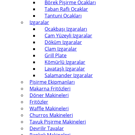
Börek Pişirme Ocakları
Taban Raflı Ocaklar
Tantuni Ocakları
Izgaralar
Ocakbaşı Izgaraları
Cam Yüzeyli Izgaralar
Döküm Izgaralar
Clam Izgaralar
Grill Plate
Kömürlü Izgaralar
Lavataşlı Izgaralar
Salamander Izgaralar
Pişirme Ekipmanları
Makarna Fritözleri
Döner Makineleri
Fritözler
Waffle Makineleri
Churros Makineleri
Tavuk Pişirme Makineleri
Devrilir Tavalar