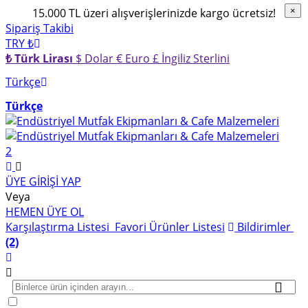
15.000 TL üzeri alışverişlerinizde kargo ücretsiz!
×
×
Sipariş Takibi
TRY ₺
₺ Türk Lirası
$ Dolar
€ Euro
£ İngiliz Sterlini
Türkçe
Türkçe
2
ÜYE GİRİŞİ YAP
Veya
HEMEN ÜYE OL
Karşılaştırma Listesi
Favori Ürünler Listesi
Bildirimler
(2)