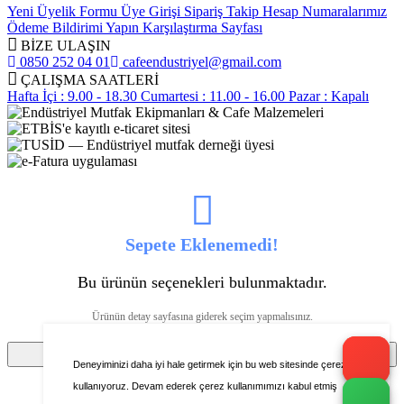
Yeni Üyelik Formu
Üye Girişi
Sipariş Takip
Hesap Numaralarımız
Ödeme Bildirimi Yapın
Karşılaştırma Sayfası
BİZE ULAŞIN
0850 252 04 01
cafeendustriyel@gmail.com
ÇALIŞMA SAATLERİ
Hafta İçi : 9.00 - 18.30
Cumartesi : 11.00 - 16.00
Pazar : Kapalı
Sepete Eklenemedi!
Bu ürünün seçenekleri bulunmaktadır.
Ürünün detay sayfasına giderek seçim yapmalısınız.
Tamam
Deneyiminizi daha iyi hale getirmek için bu web sitesinde çerezleri
kullanıyoruz. Devam ederek çerez kullanımımızı kabul etmiş