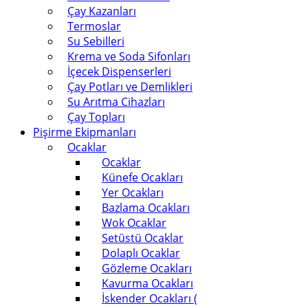
Çay Kazanları
Termoslar
Su Sebilleri
Krema ve Soda Sifonları
İçecek Dispenserleri
Çay Potları ve Demlikleri
Su Arıtma Cihazları
Çay Topları
Pişirme Ekipmanları
Ocaklar
Ocaklar
Künefe Ocakları
Yer Ocakları
Bazlama Ocakları
Wok Ocaklar
Setüstü Ocaklar
Dolaplı Ocaklar
Gözleme Ocakları
Kavurma Ocakları
İskender Ocakları (