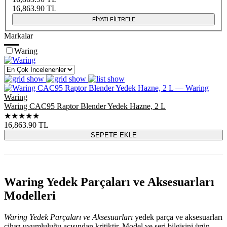
16,863.90
TL
FİYATI FİLTRELE
Markalar
Waring
Ürün
Waring
listesi
Waring CAC95 Raptor Blender Yedek Hazne, 2 L
★★★★★
16,863.90
TL
SEPETE EKLE
Waring Yedek Parçaları ve Aksesuarları
Modelleri
Waring Yedek Parçaları ve Aksesuarları
yedek parça ve aksesuarları
cihaz uyumluluğu açısından kritiktir. Model ve seri bilgisini ürün