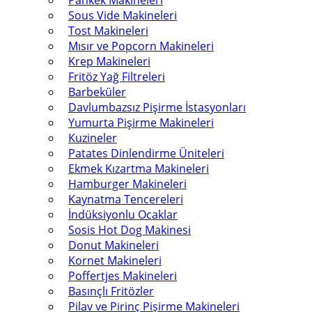
Pankek Makineleri
Sous Vide Makineleri
Tost Makineleri
Mısır ve Popcorn Makineleri
Krep Makineleri
Fritöz Yağ Filtreleri
Barbeküler
Davlumbazsız Pişirme İstasyonları
Yumurta Pişirme Makineleri
Kuzineler
Patates Dinlendirme Üniteleri
Ekmek Kızartma Makineleri
Hamburger Makineleri
Kaynatma Tencereleri
İndüksiyonlu Ocaklar
Sosis Hot Dog Makinesi
Donut Makineleri
Kornet Makineleri
Poffertjes Makineleri
Basınçlı Fritözler
Pilav ve Pirinç Pişirme Makineleri