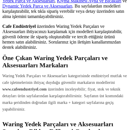
Yedek Parça ve Aksesuarları
,
Kıyma Makinesi Ayna ve Bıçakları
ve
Dynamic Yedek Parça ve Aksesuarları
. Bu sayfalardan modelleri
karşılaştırabilir, tek tıkla sipariş verebilir veya detay üzerinden satın
alma işlemini tamamlayabilirsiniz.
Cafe Endüstriyel
üzerinden Waring Yedek Parçaları ve
Aksesuarları ihtiyacınızı karşılamak için modelleri karşılaştırabilir,
güvenli ödeme ile sipariş oluşturabilir ve tercih ettiğiniz ürünü
hemen satın alabilirsiniz. Sorularınız için iletişim kanallarımızdan
destek alabilirsiniz.
Öne Çıkan Waring Yedek Parçaları ve
Aksesuarları Markaları
Waring Yedek Parçaları ve Aksesuarları kategorisinde endüstriyel mutfak ve
cafe işletmelerinin ihtiyaç duyduğu güvenilir markaların modellerini
www.cafeendustriyel.com
üzerinden inceleyebilir; fiyat, stok ve teknik
detayları ürün sayfalarından karşılaştırabilirsiniz. Sayfanın üst kısmındaki
marka şeridinden doğrudan ilgili marka + kategori sayfalarına geçiş
yapabilirsiniz.
Waring Yedek Parçaları ve Aksesuarları