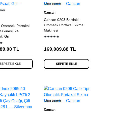
Kargo Bedava
dava
Cancan
Cancan 0203 Bardaklı
Otomatik Portakal Sıkma
Otomatik Portakal
Makinesi
akinesi, 24
t, Gri
★★★★★
★
89.00
TL
169,089.88
TL
SEPETE EKLE
SEPETE EKLE
Kargo Bedava
Cancan