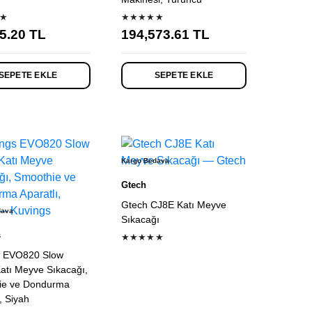
★
★★★★★
5.20
TL
194,573.61
TL
SEPETE EKLE
SEPETE EKLE
Kargo Bedava
Gtech
Gtech CJ8E Katı Meyve
dava
Sıkacağı
s
★★★★★
s EVO820 Slow
Katı Meyve Sıkacağı,
ie ve Dondurma
, Siyah