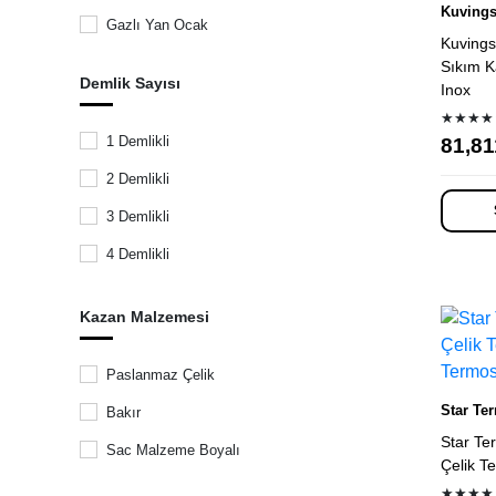
Kuving
100% Chef
Gazlı Yan Ocak
Kuving
Black Goat
Sıkım K
Demlik Sayısı
Inox
Kuvings
★★★★
Motta
1 Demlikli
81,81
3M
2 Demlikli
Hario
3 Demlikli
Myco
4 Demlikli
KMS
6 Demlikli
Kazan Malzemesi
Mussana
5 Demlikli
Ariete
Paslanmaz Çelik
Anka
Star Te
Bakır
Duran Çelik
Star T
Sac Malzeme Boyalı
Çelik T
Makfilter
★★★★