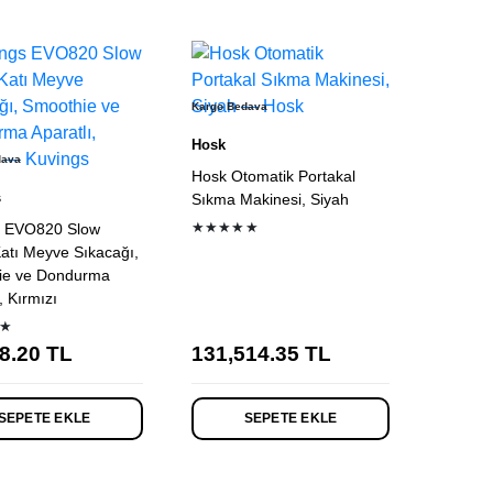
Kargo Bedava
Hosk
dava
Hosk Otomatik Portakal
s
Sıkma Makinesi, Siyah
★★★★★
s EVO820 Slow
Katı Meyve Sıkacağı,
ie ve Dondurma
, Kırmızı
★
8.20
TL
131,514.35
TL
SEPETE EKLE
SEPETE EKLE