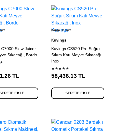
dava
Kargo Bedava
s
Kuvings
 C7000 Slow Juicer
Kuvings CS520 Pro Soğuk
yve Sıkacağı, Bordo
Sıkım Katı Meyve Sıkacağı,
Inox
★
★★★★★
1.26
TL
58,436.13
TL
SEPETE EKLE
SEPETE EKLE