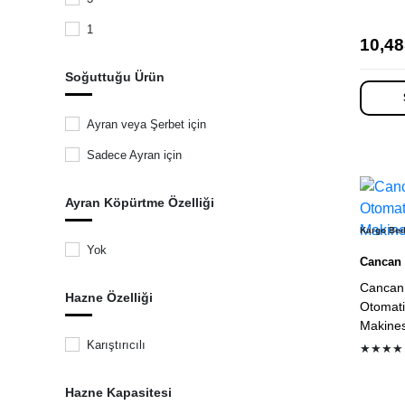
Delonghi
1
Özlem
10,48
Ceado
Soğuttuğu Ürün
Goat
Ayran veya Şerbet için
Les Artistes
Sadece Ayran için
Süper Mikser
EcoVessel
Ayran Köpürtme Özelliği
Dizdar
Kargo Be
Yok
BWT
Cancan
Cuisinart
Cancan
Hazne Özelliği
Otomati
Kapp
Makines
Escobarista
Karıştırıcılı
★★★★
Fackelmann
Hazne Kapasitesi