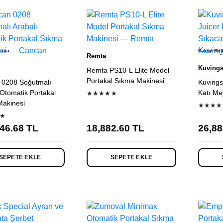
dava
Kargo Be
Remta
Kuving
Remta PS10-L Elite Model
Portakal Sıkma Makinesi
 0208 Soğutmalı
Kuvings
 Otomatik Portakal
Katı Me
★★★★★
akinesi
★★★★
★
46.68
TL
18,882.60
TL
26,88
SEPETE EKLE
SEPETE EKLE