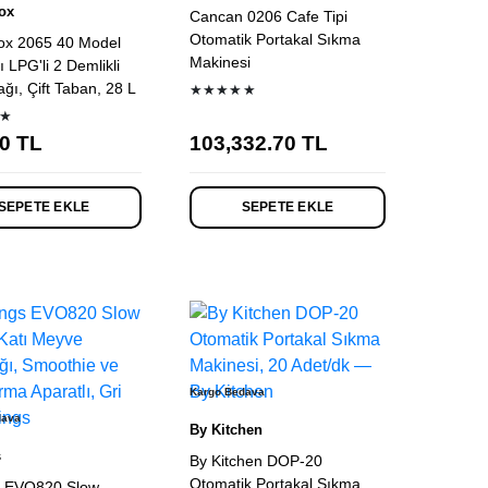
nox
Cancan 0206 Cafe Tipi
Otomatik Portakal Sıkma
nox 2065 40 Model
Makinesi
 LPG'li 2 Demlikli
ğı, Çift Taban, 28 L
★★★★★
★
0
TL
103,332.70
TL
SEPETE EKLE
SEPETE EKLE
Kargo Bedava
dava
By Kitchen
s
By Kitchen DOP-20
Otomatik Portakal Sıkma
s EVO820 Slow