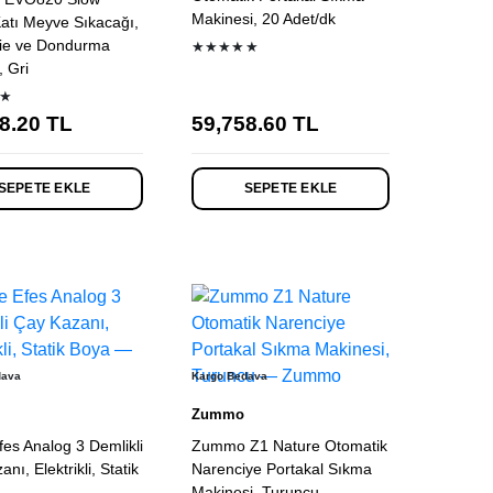
Makinesi, 20 Adet/dk
Katı Meyve Sıkacağı,
ie ve Dondurma
★★★★★
, Gri
★
8.20
TL
59,758.60
TL
SEPETE EKLE
SEPETE EKLE
dava
Kargo Bedava
Zummo
fes Analog 3 Demlikli
Zummo Z1 Nature Otomatik
nı, Elektrikli, Statik
Narenciye Portakal Sıkma
Makinesi, Turuncu