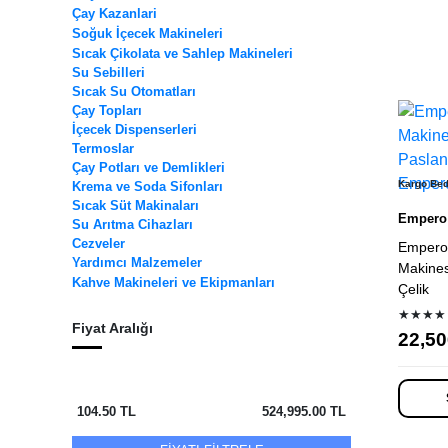
Çay Kazanlari
Soğuk İçecek Makineleri
Sıcak Çikolata ve Sahlep Makineleri
Su Sebilleri
Ürün 
Sıcak Su Otomatları
Çay Topları
İçecek Dispenserleri
Termoslar
Çay Potları ve Demlikleri
Kargo Be
Krema ve Soda Sifonları
Sıcak Süt Makinaları
Empero
Su Arıtma Cihazları
Cezveler
Empero
Yardımcı Malzemeler
Makines
Kahve Makineleri ve Ekipmanları
Çelik
★★★★
Fiyat Aralığı
22,50
104.50
TL
524,995.00
TL