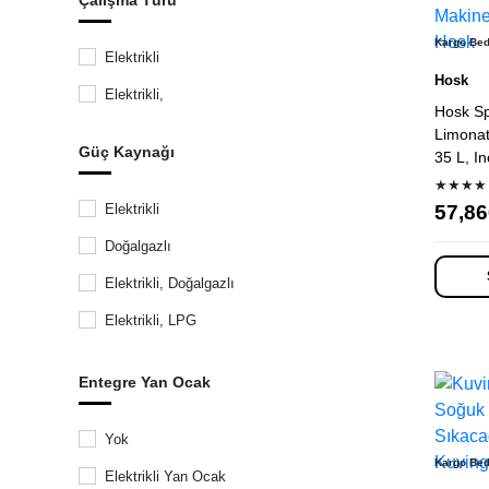
Çalışma Türü
8
7
Liss
19
Kargo Be
36
Elektrikli
Fetco
15
Hosk
50
Elektrikli,
Gtech
Hosk Sp
7
23
Limonat
Health 4 Lives
Güç Kaynağı
16
35 L, I
35
Epinox
★★★★
1.7
57,86
Elektrikli
Bunn
50
Doğalgazlı
Lurch
2
Elektrikli, Doğalgazlı
Jelco
Elektrikli, LPG
By Kitchen
LPG
Şerbetto
Entegre Yan Ocak
Doğalgazlı, LPG
Dualit
Leifheit
Yok
Kargo Be
Oranfresh
Elektrikli Yan Ocak