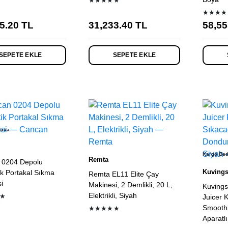
★★★★★
★★★★
5.20
TL
31,233.40
TL
58,55
SEPETE EKLE
SEPETE EKLE
dava
Kargo Be
Remta
 0204 Depolu
Kuving
k Portakal Sıkma
Remta EL11 Elite Çay
i
Makinesi, 2 Demlikli, 20 L,
Kuving
Elektrikli, Siyah
★
Juicer 
Smooth
★★★★★
Aparatlı