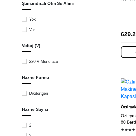
Şamandıralı Otm Su Alımı
Star Termos
Fritel
Yok
Fantom
Var
629.2
Bravilor Bonamat
British Berkefeld
Voltaj (V)
Korkmaz
220 V Monofaze
Konchero
Hurom
Hazne Formu
Meşale
Dikdörtgen
SPM
Midea
Öztiryak
Hazne Sayısı
Öztirya
Maskot
80 Bard
2
Emsa
★★★★
3