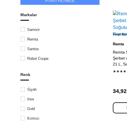
FİYATI FİLTRELE
Markalar
Samixir
Kargo Be
Remta
Remta
Santos
Remta 
Şerbet 
Robot Coupe
21 L, Sa
Ateşe
★★★★
Renk
Fill
Cancan
Siyah
34,92
Zummo
Inox
Hosk
Gold
Ugolini
Kırmızı
Bras