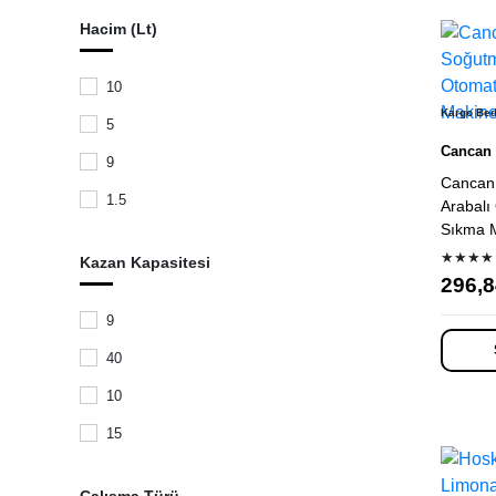
Gri
Hacim (Lt)
Öztiryakiler
Beyaz
Empero
10
Omake
Kargo Be
5
Senox
Cancan
9
Cancan
KitchenAid
1.5
Arabalı
SilverInox
Sıkma M
3
★★★★
Zicco
Kazan Kapasitesi
20
296,8
Zumex
36
9
Zumoval
40
40
Tribest
23
10
Biradlı
12
15
Juice Master
13
20
iSi