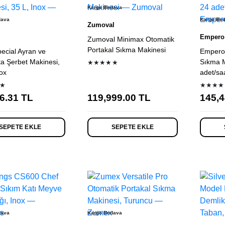
Kargo Bedava
dava
Kargo Be
Zumoval
Empero
Zumoval Minimax Otomatik
Portakal Sıkma Makinesi
ecial Ayran ve
Empero 
a Şerbet Makinesi,
Sıkma M
★★★★★
nox
adet/saa
★
★★★★
6.31
TL
119,999.00
TL
145,4
SEPETE EKLE
SEPETE EKLE
dava
Kargo Bedava