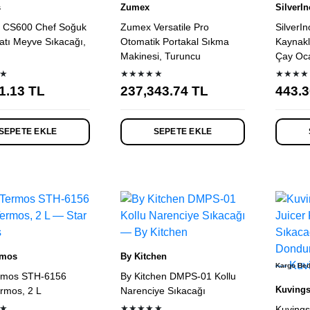
s
Zumex
SilverI
s CS600 Chef Soğuk
Zumex Versatile Pro
SilverI
atı Meyve Sıkacağı,
Otomatik Portakal Sıkma
Kaynaklı
Makinesi, Turuncu
Çay Oca
★
★★★★★
★★★★
1.13
TL
237,343.74
TL
443.3
SEPETE EKLE
SEPETE EKLE
rmos
By Kitchen
Kargo Be
ermos STH-6156
By Kitchen DMPS-01 Kollu
Kuving
ermos, 2 L
Narenciye Sıkacağı
★
★★★★★
Kuving