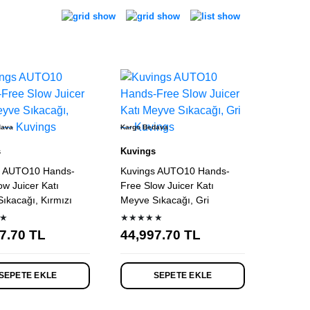
dava
Kargo Bedava
s
Kuvings
s AUTO10 Hands-
Kuvings AUTO10 Hands-
ow Juicer Katı
Free Slow Juicer Katı
ıkacağı, Kırmızı
Meyve Sıkacağı, Gri
★
★★★★★
7.70
TL
44,997.70
TL
SEPETE EKLE
SEPETE EKLE