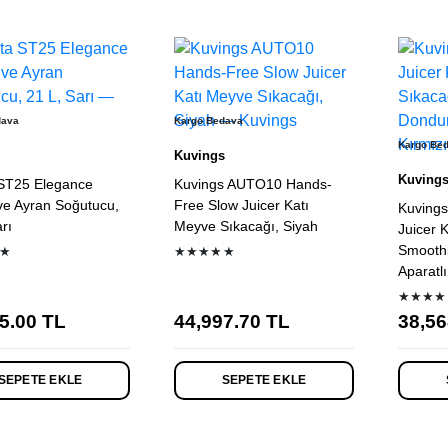
dava
Kargo Bedava
Kargo Be
Kuvings
Kuving
ST25 Elegance
Kuvings AUTO10 Hands-
ve Ayran Soğutucu,
Free Slow Juicer Katı
Kuving
rı
Meyve Sıkacağı, Siyah
Juicer 
Smooth
★
★★★★★
Aparatlı
★★★★
5.00
TL
44,997.70
TL
38,56
SEPETE EKLE
SEPETE EKLE