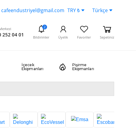
cafeendustriyel@gmail.com
TRY ₺
Türkçe
2
Merkezi
 252 04 01
Bildirimler
Üyelik
Favoriler
Sepetiniz
İçecek
Pişirme
Ekipmanları
Ekipmanları