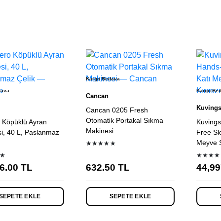
listesi
Kargo Bedava
dava
Kargo Be
Cancan
Kuving
Cancan 0205 Fresh
Otomatik Portakal Sıkma
 Köpüklü Ayran
Kuving
Makinesi
i, 40 L, Paslanmaz
Free Sl
Meyve S
★★★★★
★
★★★★
6.00
TL
632.50
TL
44,99
SEPETE EKLE
SEPETE EKLE