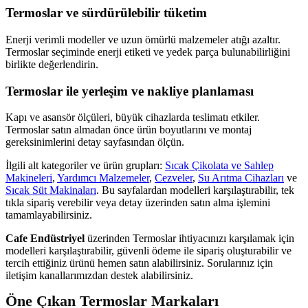
Termoslar ve sürdürülebilir tüketim
Enerji verimli modeller ve uzun ömürlü malzemeler atığı azaltır.
Termoslar seçiminde enerji etiketi ve yedek parça bulunabilirliğini
birlikte değerlendirin.
Termoslar ile yerleşim ve nakliye planlaması
Kapı ve asansör ölçüleri, büyük cihazlarda teslimatı etkiler.
Termoslar satın almadan önce ürün boyutlarını ve montaj
gereksinimlerini detay sayfasından ölçün.
İlgili alt kategoriler ve ürün grupları:
Sıcak Çikolata ve Sahlep
Makineleri
,
Yardımcı Malzemeler
,
Cezveler
,
Su Arıtma Cihazları
ve
Sıcak Süt Makinaları
. Bu sayfalardan modelleri karşılaştırabilir, tek
tıkla sipariş verebilir veya detay üzerinden satın alma işlemini
tamamlayabilirsiniz.
Cafe Endüstriyel
üzerinden Termoslar ihtiyacınızı karşılamak için
modelleri karşılaştırabilir, güvenli ödeme ile sipariş oluşturabilir ve
tercih ettiğiniz ürünü hemen satın alabilirsiniz. Sorularınız için
iletişim kanallarımızdan destek alabilirsiniz.
Öne Çıkan Termoslar Markaları