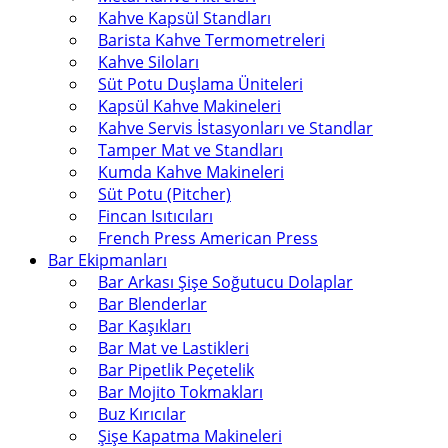
Kahve Kapsül Standları
Barista Kahve Termometreleri
Kahve Siloları
Süt Potu Duşlama Üniteleri
Kapsül Kahve Makineleri
Kahve Servis İstasyonları ve Standlar
Tamper Mat ve Standları
Kumda Kahve Makineleri
Süt Potu (Pitcher)
Fincan Isıtıcıları
French Press American Press
Bar Ekipmanları
Bar Arkası Şişe Soğutucu Dolaplar
Bar Blenderlar
Bar Kaşıkları
Bar Mat ve Lastikleri
Bar Pipetlik Peçetelik
Bar Mojito Tokmakları
Buz Kırıcılar
Şişe Kapatma Makineleri