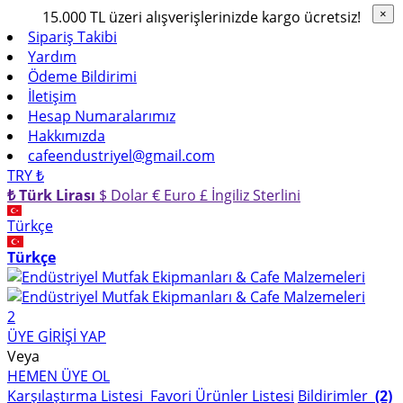
15.000 TL üzeri alışverişlerinizde kargo ücretsiz!
×
×
Sipariş Takibi
Yardım
Ödeme Bildirimi
İletişim
Hesap Numaralarımız
Hakkımızda
cafeendustriyel@gmail.com
TRY ₺
₺ Türk Lirası
$ Dolar
€ Euro
£ İngiliz Sterlini
Türkçe
Türkçe
2
ÜYE GİRİŞİ YAP
Veya
HEMEN ÜYE OL
Karşılaştırma Listesi
Favori Ürünler Listesi
Bildirimler
(2)