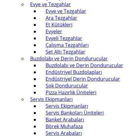
Evye ve Tezgahlar
Evye ve Tezgahlar
Ara Tezgahlar
Et Kütükleri
Evyeler
Evyeli Tezgahlar
Çalışma Tezgahları
Set Altı Tezgahlar
Buzdolabı ve Derin Dondurucular
Buzdolabı ve Derin Dondurucular
Endüstriyel Buzdolapları
Endüstriyel Derin Dondurucular
Şok Dondurucular
Pizza Hazırlık Üniteleri
Servis Ekipmanları
Servis Ekipmanları
Servis Bankoları Üniteleri
Banket Arabaları
Börek Muhafaza
Servis Arabaları