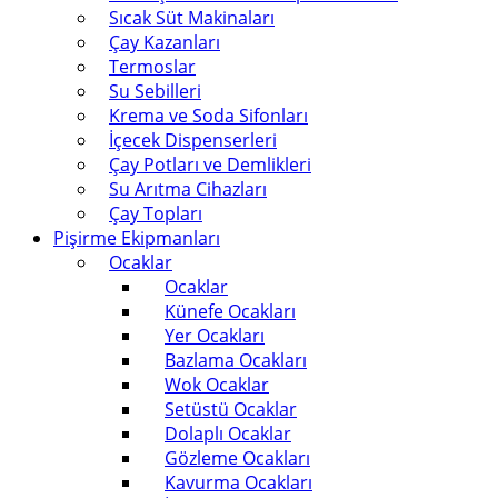
Sıcak Süt Makinaları
Çay Kazanları
Termoslar
Su Sebilleri
Krema ve Soda Sifonları
İçecek Dispenserleri
Çay Potları ve Demlikleri
Su Arıtma Cihazları
Çay Topları
Pişirme Ekipmanları
Ocaklar
Ocaklar
Künefe Ocakları
Yer Ocakları
Bazlama Ocakları
Wok Ocaklar
Setüstü Ocaklar
Dolaplı Ocaklar
Gözleme Ocakları
Kavurma Ocakları