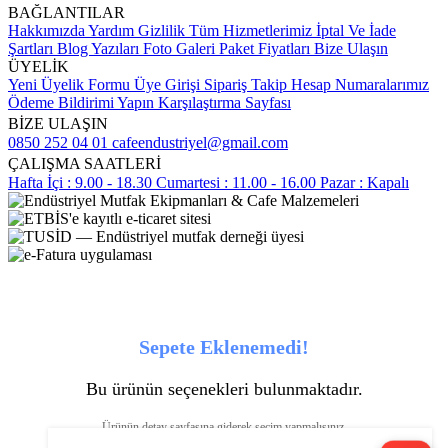
BAĞLANTILAR
Hakkımızda
Yardım
Gizlilik
Tüm Hizmetlerimiz
İptal Ve İade
Şartları
Blog Yazıları
Foto Galeri
Paket Fiyatları
Bize Ulaşın
ÜYELİK
Yeni Üyelik Formu
Üye Girişi
Sipariş Takip
Hesap Numaralarımız
Ödeme Bildirimi Yapın
Karşılaştırma Sayfası
BİZE ULAŞIN
0850 252 04 01
cafeendustriyel@gmail.com
ÇALIŞMA SAATLERİ
Hafta İçi : 9.00 - 18.30
Cumartesi : 11.00 - 16.00
Pazar : Kapalı
Sepete Eklenemedi!
Bu ürünün seçenekleri bulunmaktadır.
Ürünün detay sayfasına giderek seçim yapmalısınız.