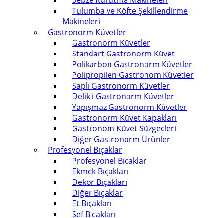
Sebze Kurutma Makineleri
Tulumba ve Köfte Şekillendirme
Makineleri
Gastronorm Küvetler
Gastronorm Küvetler
Standart Gastronorm Küvet
Polikarbon Gastronorm Küvetler
Polipropilen Gastronom Küvetler
Saplı Gastronorm Küvetler
Delikli Gastronorm Küvetler
Yapışmaz Gastronorm Küvetler
Gastronorm Küvet Kapakları
Gastronom Küvet Süzgeçleri
Diğer Gastronorm Ürünler
Profesyonel Bıçaklar
Profesyonel Bıçaklar
Ekmek Bıçakları
Dekor Bıçakları
Diğer Bıçaklar
Et Bıçakları
Şef Bıçakları