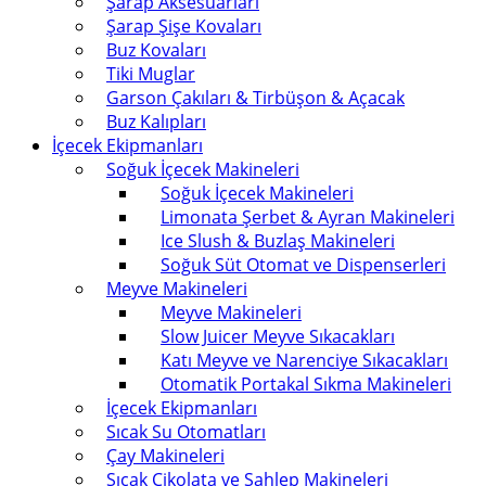
Şarap Aksesuarları
Şarap Şişe Kovaları
Buz Kovaları
Tiki Muglar
Garson Çakıları & Tirbüşon & Açacak
Buz Kalıpları
İçecek Ekipmanları
Soğuk İçecek Makineleri
Soğuk İçecek Makineleri
Limonata Şerbet & Ayran Makineleri
Ice Slush & Buzlaş Makineleri
Soğuk Süt Otomat ve Dispenserleri
Meyve Makineleri
Meyve Makineleri
Slow Juicer Meyve Sıkacakları
Katı Meyve ve Narenciye Sıkacakları
Otomatik Portakal Sıkma Makineleri
İçecek Ekipmanları
Sıcak Su Otomatları
Çay Makineleri
Sıcak Çikolata ve Sahlep Makineleri