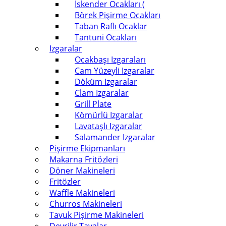
İskender Ocakları (
Börek Pişirme Ocakları
Taban Raflı Ocaklar
Tantuni Ocakları
Izgaralar
Ocakbaşı Izgaraları
Cam Yüzeyli Izgaralar
Döküm Izgaralar
Clam Izgaralar
Grill Plate
Kömürlü Izgaralar
Lavataşlı Izgaralar
Salamander Izgaralar
Pişirme Ekipmanları
Makarna Fritözleri
Döner Makineleri
Fritözler
Waffle Makineleri
Churros Makineleri
Tavuk Pişirme Makineleri