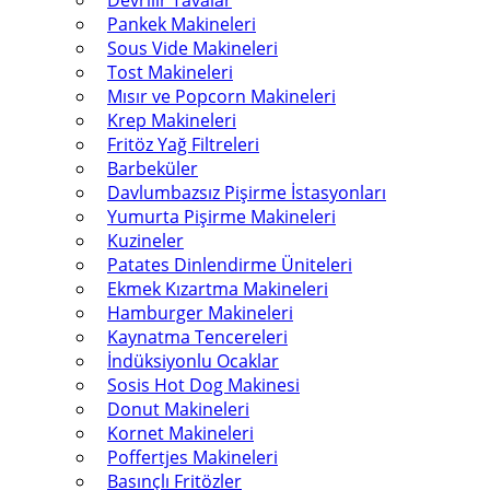
Devrilir Tavalar
Pankek Makineleri
Sous Vide Makineleri
Tost Makineleri
Mısır ve Popcorn Makineleri
Krep Makineleri
Fritöz Yağ Filtreleri
Barbeküler
Davlumbazsız Pişirme İstasyonları
Yumurta Pişirme Makineleri
Kuzineler
Patates Dinlendirme Üniteleri
Ekmek Kızartma Makineleri
Hamburger Makineleri
Kaynatma Tencereleri
İndüksiyonlu Ocaklar
Sosis Hot Dog Makinesi
Donut Makineleri
Kornet Makineleri
Poffertjes Makineleri
Basınçlı Fritözler