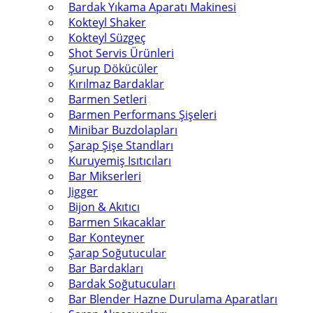
Bardak Yıkama Aparatı Makinesi
Kokteyl Shaker
Kokteyl Süzgeç
Shot Servis Ürünleri
Şurup Dökücüler
Kırılmaz Bardaklar
Barmen Setleri
Barmen Performans Şişeleri
Minibar Buzdolapları
Şarap Şişe Standları
Kuruyemiş Isıtıcıları
Bar Mikserleri
Jigger
Bijon & Akıtıcı
Barmen Sıkacaklar
Bar Konteyner
Şarap Soğutucular
Bar Bardakları
Bardak Soğutucuları
Bar Blender Hazne Durulama Aparatları