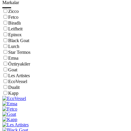
Markalar
Zicco
Fetco
Biradlı
Leifheit
Epinox
Black Goat
Lurch
Star Termos
Emsa
Öztiryakiler
Goat
Les Artistes
EcoVessel
Dualit
Kapp